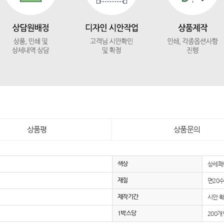
상품평
상품문의
색상
상세페
재질
면20
제작기간
시안 확
1박스당
200개