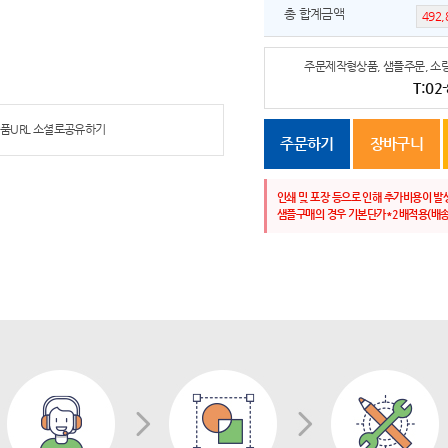
총 합계금액
주문제작형상품, 샘플주문, 소량
T:02
품URL 소셜로공유하기
주문하기
장바구니
인쇄 및 포장 등으로 인해 추가비용이 발
샘플구매의 경우 기본단가*2배적용(배송