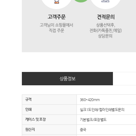
상품정보
규격
360*420mm
인쇄
실크1도인쇄/컬러인쇄별도문의
케이스 및 포장
기본벌크/포장별도
원산지
중국