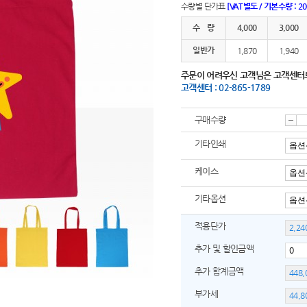
수량별 단가표
[VAT별도 / 기본수량 : 2
수 량
4,000
3,000
일반가
1,870
1,940
주문이 어려우신 고객님은 고객센터
고객센터 : 02-865-1789
구매수량
감
기타인쇄
케이스
소
기타옵션
적용단가
추가 및 할인금액
추가 합계금액
부가세