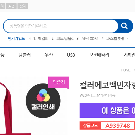
하
A-Z
숫자
0364
인기키워드
10
AP-100048
1
책갈피
2
피트 텀블러
3
AP-100616
4
파스텔 칫솔
5
장
용품
텀블러
우산
USB
보조배터리
기획
HOME
덤증정
컬러에코백민자형 
면20수 1도,칼라인쇄가능
A939748