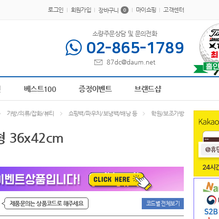
로그인
회원가입
마이쇼핑
고객센터
장바구니
0
소량주문상담 및 문의전화
02-865-1789
87dc@daum.net
바구니
6
AP-100413
7
AP-100209
8
담요
9
AP-100364
10
AP-100048
1
전
베스트100
증정이벤트
브랜드샵
가방/의류/잡화/뷰티
쇼핑백/파우치/보냉백/배낭 등
학원/보조가방
36x42cm
제품문의는 상품코드로 해주세요
코드별 전체보기