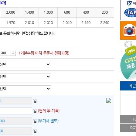
00개]
2,000
1,400
1,000
600
400
200
1,970
2,010
2,020
2,040
2,140
2,240
로 문의하시면 친절상담 해드립니다.
(기본수량 이하 주문시 전화요망)
증
가
최근
원
원
(협의 후 기록)
T
원
(부가세 별도)
DO
원