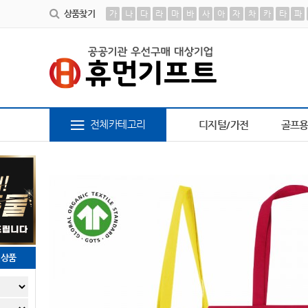
상품찾기
가
나
다
라
마
바
사
아
자
차
카
타
파
6
AP-100413
7
AP-100209
8
담요
9
AP-10
전체카테고리
디지털/가전
골프
천상품