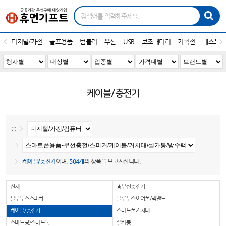
디지털/가전
골프용품
텀블러
우산
USB
보조배터리
기획전
베스트1
케이블/충전기
홈
케이블/충전기
이며,
504개
의 상품을 보고계십니다.
전체
★무선충전기
블루투스스피커
블루투스이어폰/넥밴드
케이블/충전기
스마트폰거치대
스마트링/스마트톡
셀카봉