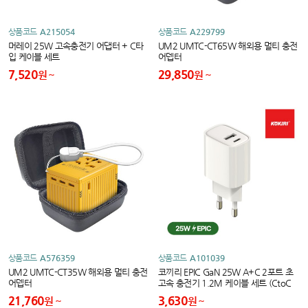
상품코드
A215054
상품코드
A229799
머레이 25W 고속충전기 어댑터 + C타
UM2 UMTC-CT65W 해외용 멀티 충전
입 케이블 세트
어뎁터
7,520
29,850
원
원
상품코드
A576359
상품코드
A101039
UM2 UMTC-CT35W 해외용 멀티 충전
코끼리 EPIC GaN 25W A+C 2포트 초
어뎁터
고속 충전기 1.2M 케이블 세트 (CtoC
케이블포함)***26.07.15 공급가인상
21,760
3,630
원
원