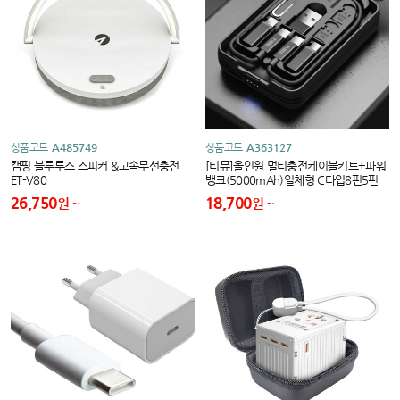
상품코드
A485749
상품코드
A363127
캠핑 블루투스 스피커 &고속무선충전
[티뮤]올인원 멀티충전케이블키트+파워
ET-V80
뱅크(5000mAh)일체형 C타입8핀5핀
PD기능 지원
26,750
18,700
원
원