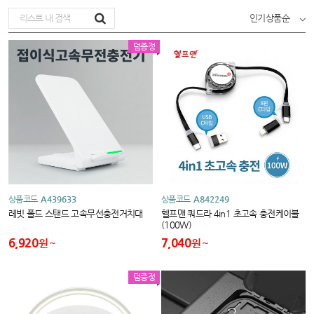
인기상품순
덤증정
상품코드
A439633
상품코드
A842249
레빗 폴드 스탠드 고속무선충전거치대
헬프맨 쿼드라 4in1 초고속 충전케이블
(100W)
6,920
7,040
원
원
덤증정