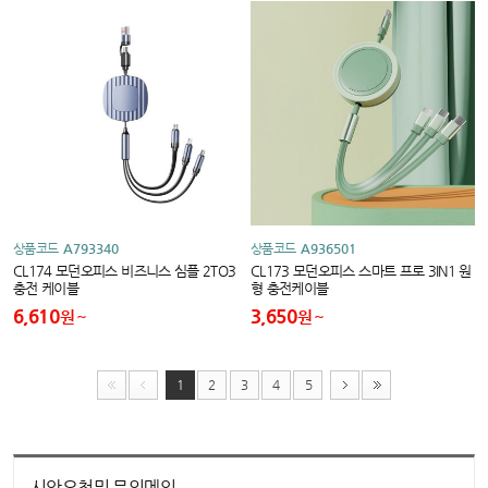
상품코드
A793340
상품코드
A936501
CL174 모던오피스 비즈니스 심플 2TO3
CL173 모던오피스 스마트 프로 3IN1 원
충전 케이블
형 충전케이블
6,610
3,650
원
원
1
2
3
4
5
시안요청및 문의메일