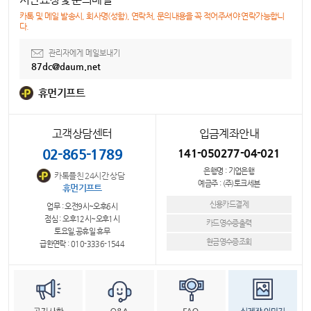
카톡 및 메일 발송시, 회사명(성함), 연락처, 문의내용을 꼭 적어주셔야 연락가능합니
다.
관리자에게 메일보내기
87dc@daum.net
휴먼기프트
고객상담센터
입금계좌안내
02-865-1789
141-050277-04-021
은행명 : 기업은행
카톡플친 24시간 상담
예금주 : (주)토크세븐
휴먼기프트
신용카드결제
업무 : 오전9시~오후6시
점심 : 오후12시~오후1시
카드영수증출력
토요일,공휴일 휴무
현금영수증조회
급한연락 : 010-3336-1544