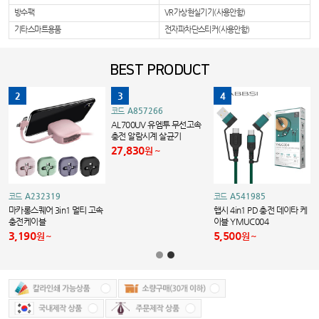
방수팩
VR가상현실기기(사용안함)
기타스마트용품
전자파차단스티커(사용안함)
BEST PRODUCT
2
3
4
A857266
코드
AL700UV 유엠투 무선고속
충전 알람시계 살균기
27,830
원
A232319
A541985
코드
코드
고
마카롱스퀘어 3in1 멀티 고속
햅시 4in1 PD 충전 데이타 케
충전케이블
이블 YMUC004
3,190
5,500
원
원