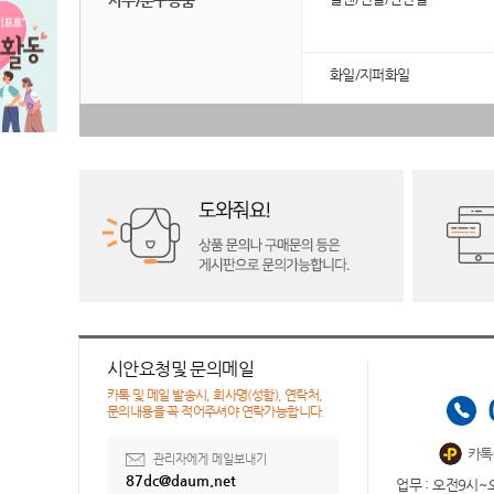
사무/문구용품
화일/지퍼화일
시안요청및 문의메일
카톡 및 메일 발송시, 회사명(성함), 연락처,
문의내용을 꼭 적어주셔야 연락가능합니다.
카톡
관리자에게 메일보내기
87dc@daum.net
업무 : 오전9시~