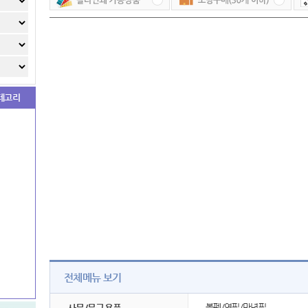
테고리
전체메뉴 보기
볼펜/연필/만년필