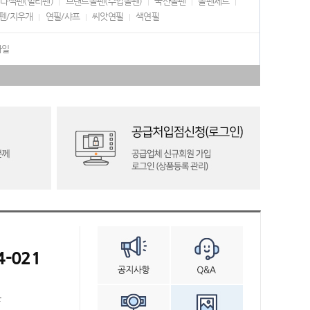
다색펜(멀티펜)
브랜드볼펜(수입볼펜)
국산볼펜
볼펜세트
펜/지우개
연필/샤프
씨앗연필
색연필
화일
4-021
븐