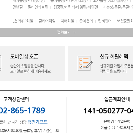
저가볼펜(500원미만)
중가볼펜(500~2000원)
고가볼펜(2000원이상)
만년필
칼라인쇄볼펜
형광펜/캐릭터/네임펜/싸인펜
기능성/폰줄/목걸이
L홀더/PP화일
클리어화일
지퍼화일
종이홀더
링바인더
보험증권
펼쳐보기
고객상담센터
입금계좌안내
02-865-1789
141-050277-0
은행명 : 기업은행
휴먼기프트
플친 24시간 상담
예금주 : (주)토크세
오후6시(토요일,공휴일 휴무) / 점심 : 오