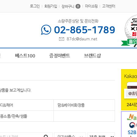
로그인
회원가입
마이쇼핑
고객센터
장바구니
0
소량주문상담 및 문의전화
02-865-1789
87dc@daum.net
AP-100113
1
책갈피
2
담요
3
AP-100413
4
AP-100616
5
AP-100209
6
전
베스트100
증정이벤트
브랜드샵
상품을 보고계십니다.
디&헤어
맘&베이비화장품
용소품/판촉/샘플
인기상품순