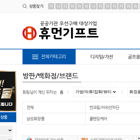
상품찾기
가
나
다
라
마
바
사
아
자
차
카
타
파
00364
9
피트 텀블러
10
AP-100113
1
책갈피
2
담요
3
AP-100413
4
AP-10
전체카테고리
디지털/가전
골프
방판/백화점/브랜드
회원님이 계신 위치는
홈
전체
썬크림/자외선차단
천상품
남성화장품
클렌징케어