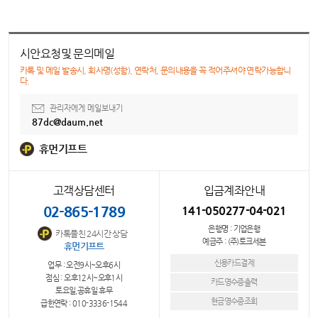
시안요청및 문의메일
카톡 및 메일 발송시, 회사명(성함), 연락처, 문의내용을 꼭 적어주셔야 연락가능합니
다.
관리자에게 메일보내기
87dc@daum.net
휴먼기프트
고객상담센터
입금계좌안내
02-865-1789
141-050277-04-021
은행명 : 기업은행
카톡플친 24시간 상담
예금주 : (주)토크세븐
휴먼기프트
신용카드결제
업무 : 오전9시~오후6시
점심 : 오후12시~오후1시
카드영수증출력
토요일,공휴일 휴무
현금영수증조회
급한연락 : 010-3336-1544