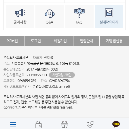
PC버전
로그인
회원가입
입점안내
가맹점신청
주식회사 토크세븐
대표자
신미옥
주소
서울특별시 영등포구 문래로26길 6, 102동 3101호
통신판매업신고
2017-서울영등포-0099
사업자등록번호
211-88-27233
사업자정보확인
고객센터
02-865-1789
FAX
02-6280-0754
개인정보보호책임자
손명철d (87dc@daum.net)
주식회사 토크세븐의 사전 서면 동의 없이 사이트의 일체의 정보, 콘텐츠 및 UI등을 상업적 목
적으로 전재, 전송, 스크래핑 등 무단 사용할 수 없습니다.
Copyright ⓒ 주식회사 토크세븐 All rights reserved.