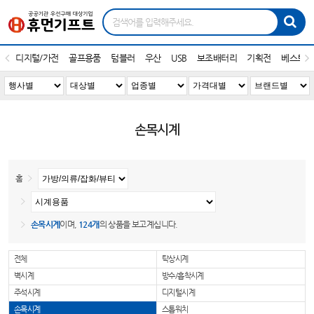
디지털/가전
골프용품
텀블러
우산
USB
보조배터리
기획전
베스트1
손목시계
홈
손목시계
이며,
124개
의 상품을 보고계십니다.
전체
탁상시계
벽시계
방수/흡착시계
주석시계
디지털시계
손목시계
스톱워치