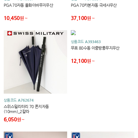
PGA 70자동 올화이바무지우산
PGA 70카본자동 극세사우산
10,450
37,100
원
원
상품코드
A393463
무표 80수동 이중방풍무지우산
12,100
원
상품코드
A762674
스위스밀리터리 70 폰지자동
(10mm)_2칼라
6,050
원