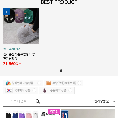
BEST PRODUCT
1
A802459
코드
전기충전식 온수찜질기 밍크
발찜질형 NF
21,660
원
인기상품순
덤증정