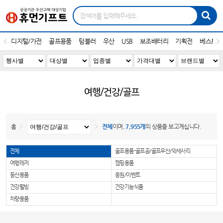
디지털/가전
골프용품
텀블러
우산
USB
보조배터리
기획전
베스트1
여행/건강/골프
홈
전체
이며,
7,955개
의 상품을 보고계십니다.
전체
골프용품-골프공/골프우산/악세사리
여행레저
캠핑용품
등산용품
응원/이벤트
건강웰빙
건강기능식품
차량용품