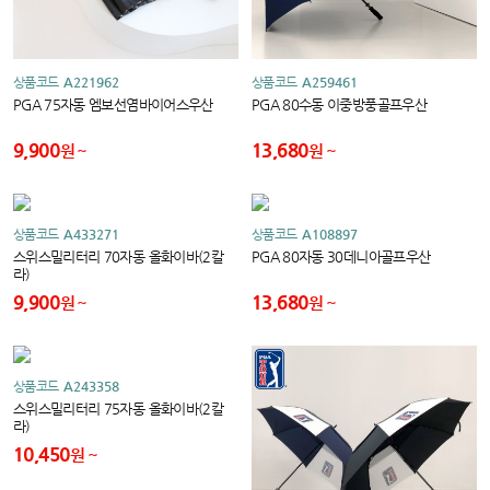
상품코드
A221962
상품코드
A259461
PGA 75자동 엠보선염바이어스우산
PGA 80수동 이중방풍골프우산
9,900
13,680
원
원
상품코드
A433271
상품코드
A108897
스위스밀리터리 70자동 올화이바(2칼
PGA 80자동 30데니아골프우산
라)
9,900
13,680
원
원
상품코드
A243358
스위스밀리터리 75자동 올화이바(2칼
라)
10,450
원