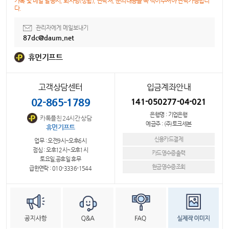
카톡 및 메일 발송시, 회사명(성함), 연락처, 문의내용을 꼭 적어주셔야 연락가능합니
다.
관리자에게 메일보내기
87dc@daum.net
휴먼기프트
고객상담센터
입금계좌안내
02-865-1789
141-050277-04-021
은행명 : 기업은행
카톡플친 24시간 상담
예금주 : (주)토크세븐
휴먼기프트
신용카드결제
업무 : 오전9시~오후6시
점심 : 오후12시~오후1시
카드영수증출력
토요일,공휴일 휴무
현금영수증조회
급한연락 : 010-3336-1544