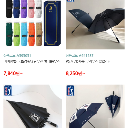
상품코드
A595051
상품코드
A641587
비비움벨라 초경량 3단우산 휴대용우산
PGA 70자동 무지우산(2칼라)
7,840
8,250
원
원