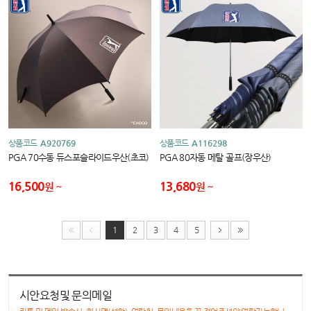
상품코드
A920769
상품코드
A116298
PGA 70수동 듀스포슬라이드우산(초코)
PGA 80자동 메탈 골프(장우산)
16,500
13,680
원
원
1
2
3
4
5
시안요청및 문의메일