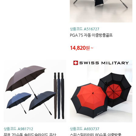
상품코드
A516727
PGA 75 자동 이중방풍골프
14,820
원
상품코드
A981712
상품코드
A693737
무표 70수동 솔리드슬라이드 우산
스위스밀리터리 80수동 이중방풍