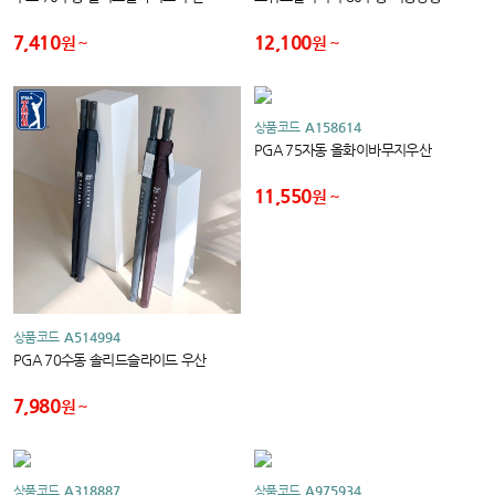
7,410
12,100
원
원
상품코드
A158614
PGA 75자동 올화이바무지우산
11,550
원
상품코드
A514994
PGA 70수동 솔리드슬라이드 우산
7,980
원
상품코드
A318887
상품코드
A975934