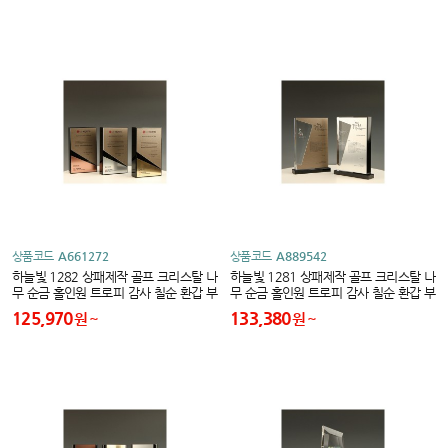
상품코드
A661272
상품코드
A889542
하늘빛 1282 상패제작 골프 크리스탈 나
하늘빛 1281 상패제작 골프 크리스탈 나
무 순금 홀인원 트로피 감사 칠순 환갑 부
무 순금 홀인원 트로피 감사 칠순 환갑 부
모님 퇴직 공로 이글 싱글 대회우승 기념
모님 퇴직 공로 이글 싱글 대회우승 기념
125,970
133,380
원
원
고급
고급