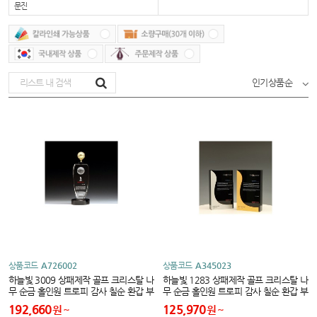
문진
인기상품순
상품코드
A726002
상품코드
A345023
하늘빛 3009 상패제작 골프 크리스탈 나
하늘빛 1283 상패제작 골프 크리스탈 나
무 순금 홀인원 트로피 감사 칠순 환갑 부
무 순금 홀인원 트로피 감사 칠순 환갑 부
모님 퇴직 공로 이글 싱글 대회우승 기념
모님 퇴직 공로 이글 싱글 대회우승 기념
192,660
125,970
원
원
문진 고급
고급