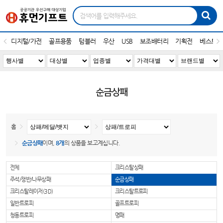
디지털/가전
골프용품
텀블러
우산
USB
보조배터리
기획전
베스트1
순금상패
홈
순금상패
이며,
8개
의 상품을 보고계십니다.
전체
크리스탈상패
주석/쟁반/나무상패
순금상패
크리스탈레이저(3D)
크리스탈트로피
일반트로피
골프트로피
청동트로피
명패