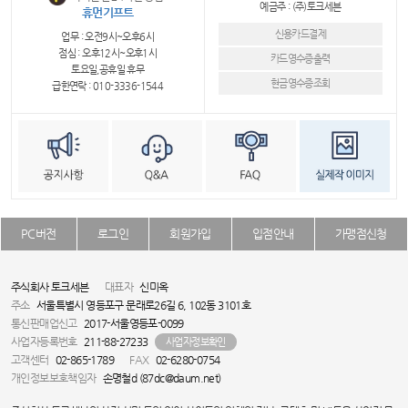
예금주 : (주)토크세븐
휴먼기프트
신용카드결제
업무 : 오전9시~오후6시
점심 : 오후12시~오후1시
카드영수증출력
토요일,공휴일 휴무
현금영수증조회
급한연락 : 010-3336-1544
PC버전
로그인
회원가입
입점안내
가맹점신청
주식회사 토크세븐
대표자
신미옥
주소
서울특별시 영등포구 문래로26길 6, 102동 3101호
통신판매업신고
2017-서울영등포-0099
사업자등록번호
211-88-27233
사업자정보확인
고객센터
02-865-1789
FAX
02-6280-0754
개인정보보호책임자
손명철d (87dc@daum.net)