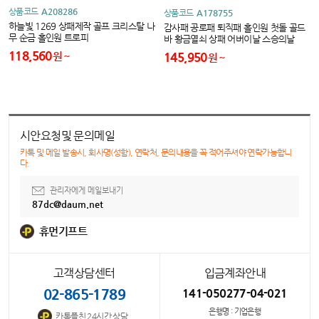
상품코드
A208286
상품코드
A178755
하늘빛 1269 상패제작 골프 크리스탈 나
감사패 공로패 퇴직패 홀인원 첫돌 골드
무 순금 홀인원 트로피
바 황금열쇠 상패 어버이날 스승의날
118,560
145,950
원
원
시안요청및 문의메일
카톡 및 메일 발송시, 회사명(성함), 연락처, 문의내용을 꼭 적어주셔야 연락가능합니
다.
관리자에게 메일보내기
87dc@daum.net
휴먼기프트
고객상담센터
입금계좌안내
02-865-1789
141-050277-04-021
은행명 : 기업은행
카톡플친 24시간 상담