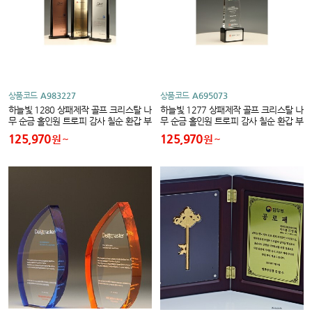
상품코드
A983227
상품코드
A695073
하늘빛 1280 상패제작 골프 크리스탈 나
하늘빛 1277 상패제작 골프 크리스탈 나
무 순금 홀인원 트로피 감사 칠순 환갑 부
무 순금 홀인원 트로피 감사 칠순 환갑 부
모님 퇴직 공로 이글 싱글 대회우승 기념
모님 퇴직 공로 이글 싱글 대회우승 기념
125,970
125,970
원
원
고급
고급