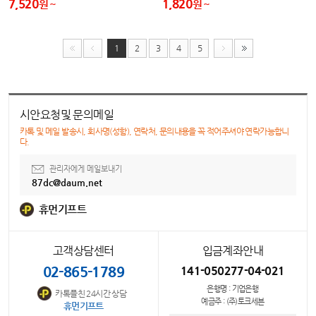
7,520
1,820
원
원
1
2
3
4
5
시안요청및 문의메일
카톡 및 메일 발송시, 회사명(성함), 연락처, 문의내용을 꼭 적어주셔야 연락가능합니
다.
관리자에게 메일보내기
87dc@daum.net
휴먼기프트
고객상담센터
입금계좌안내
02-865-1789
141-050277-04-021
은행명 : 기업은행
카톡플친 24시간 상담
예금주 : (주)토크세븐
휴먼기프트