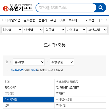
디지털/가전
골프용품
텀블러
우산
USB
보조배터리
기획전
베스트1
도시락/죽통
홈
도시락/죽통
이며,
83개
의 상품을 보고계십니다.
전체
위생백/롤백/위생장갑
행주/수세미
칼/가위/도마/조리도구
고무장갑
밀폐용기
도시락/죽통
식기/접시/쟁반
냄비
후라이팬