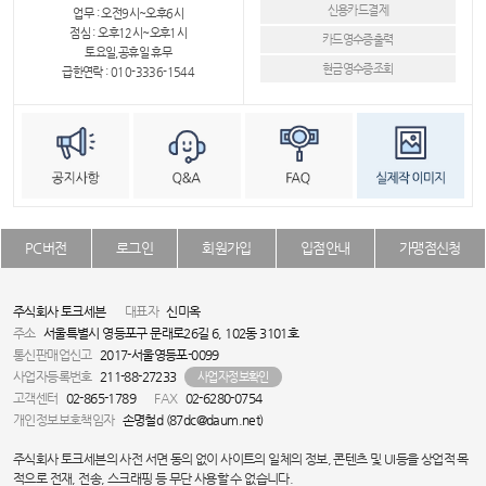
신용카드결제
업무 : 오전9시~오후6시
점심 : 오후12시~오후1시
카드영수증출력
토요일,공휴일 휴무
현금영수증조회
급한연락 : 010-3336-1544
PC버전
로그인
회원가입
입점안내
가맹점신청
주식회사 토크세븐
대표자
신미옥
주소
서울특별시 영등포구 문래로26길 6, 102동 3101호
통신판매업신고
2017-서울영등포-0099
사업자등록번호
211-88-27233
사업자정보확인
고객센터
02-865-1789
FAX
02-6280-0754
개인정보보호책임자
손명철d (87dc@daum.net)
주식회사 토크세븐의 사전 서면 동의 없이 사이트의 일체의 정보, 콘텐츠 및 UI등을 상업적 목
적으로 전재, 전송, 스크래핑 등 무단 사용할 수 없습니다.