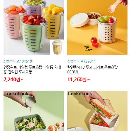
상품코드
A404610
상품코드
A739044
인증완료 과일컵 푸르츠컵 과일통 휴대
락앤락 413 투고 요거트 푸르츠팟
용 간식컵 도시락통
600ML
7,240
11,260
원
원