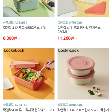
상품코드
A982664
상품코드
A796086
락앤락 412 투고 샐러드박스 1.3L
락앤락 411 투고 정사각 런치박스
920ML
8,300
11,260
원
원
상품코드
A754142
상품코드
A884548
락앤락 410 투고 직사각 런치박스 1.25L
락앤락 C304S2 바로한끼 도자기 국용기