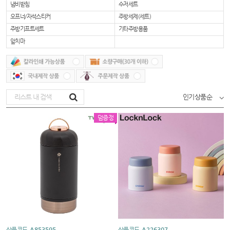
냄비받침
수저세트
오프너/자석스티커
주방세제(세트)
주방기프트세트
기타주방용품
앞치마
인기상품순
덤증정
상품코드
A853595
상품코드
A226307