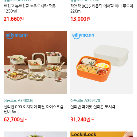
트윙고 뉴트윙클 보온도시락 죽통
락앤락 8035 리틀럽 에어필 미니 푸드자
1250ml
220ml
21,660
13,000
원
원
상품코드
A348236
상품코드
A269470
실리만 090 이지웨이 메탈 아이스크림
실리만 마이핏 실리콘 도시락
냄비 6p
62,700
31,240
원
원