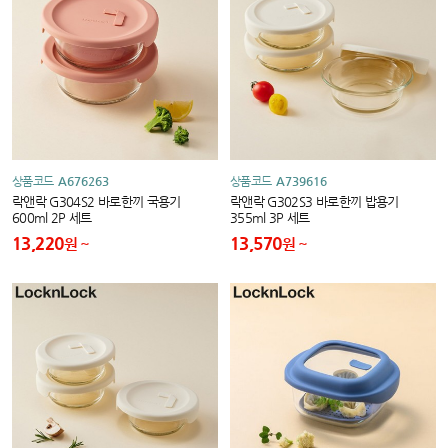
상품코드
A676263
상품코드
A739616
락앤락 G304S2 바로한끼 국용기
락앤락 G302S3 바로한끼 밥용기
600ml 2P 세트
355ml 3P 세트
13,220
13,570
원
원