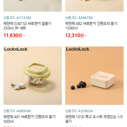
상품코드
A713290
상품코드
A696796
락앤락 G301S3 바로한끼 밥용기
락앤락 482 바로한끼 간편조리 용기
250ml 3P 세트
1500ml
11,630
12,310
원
원
상품코드
A689549
상품코드
A359034
락앤락 481 바로한끼 간편조리 용기
락앤락 101D 투고 도시락 뚜껑있는 1/3
500ml
용기