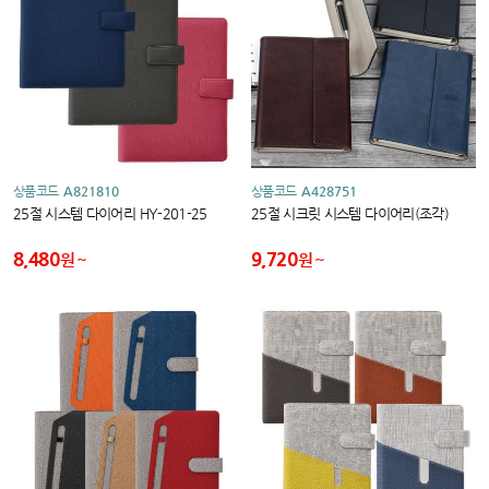
상품코드
A821810
상품코드
A428751
25절 시스템 다이어리 HY-201-25
25절 시크릿 시스템 다이어리(조각)
8,480
9,720
원
원