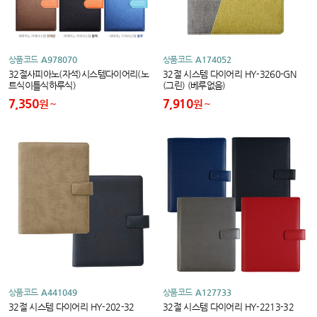
상품코드
A978070
상품코드
A174052
32절사피아노(자석)시스템다이어리(노
32절 시스템 다이어리 HY-3260-GN
트식이틀식하루식)
(그린) (베루없음)
7,350
7,910
원
원
상품코드
A441049
상품코드
A127733
32절 시스템 다이어리 HY-202-32
32절 시스템 다이어리 HY-2213-32