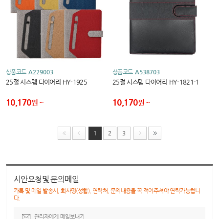
상품코드
A229003
상품코드
A538703
25절 시스템 다이어리 HY-1925
25절 시스템 다이어리 HY-1821-1
10,170
10,170
원
원
1
2
3
시안요청및 문의메일
카톡 및 메일 발송시, 회사명(성함), 연락처, 문의내용을 꼭 적어주셔야 연락가능합니
다.
관리자에게 메일보내기