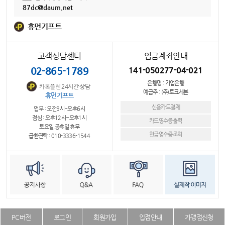
87dc@daum.net
휴먼기프트
고객상담센터
입금계좌안내
02-865-1789
141-050277-04-021
은행명 : 기업은행
카톡플친 24시간 상담
예금주 : (주)토크세븐
휴먼기프트
신용카드결제
업무 : 오전9시~오후6시
점심 : 오후12시~오후1시
카드영수증출력
토요일,공휴일 휴무
현금영수증조회
급한연락 : 010-3336-1544
PC버전
로그인
회원가입
입점안내
가맹점신청