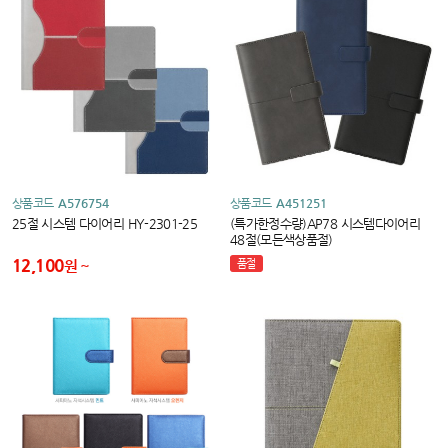
상품코드
A576754
상품코드
A451251
25절 시스템 다이어리 HY-2301-25
(특가한정수량)AP78 시스템다이어리
48절(모든색상품절)
12,100
원
품절