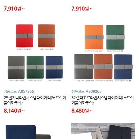
7,910
7,910
원
원
상품코드
A857866
상품코드
A909265
25절지니라인시스템다이어리(노트식이
32절타고르라인시스템다이어리(노트식
틀식하루식)
이틀식하루식)
8,140
8,480
원
원