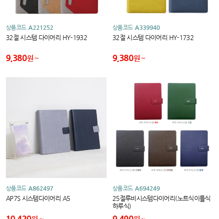
상품코드
A221252
상품코드
A339940
32절 시스템 다이어리 HY-1932
32절 시스템 다이어리 HY-1732
9,380
9,380
원
원
상품코드
A862497
상품코드
A694249
AP7S 시스템다이어리 A5
25절루비시스템다이어리(노트식이틀식
하루식)
10,420
9,490
원
원