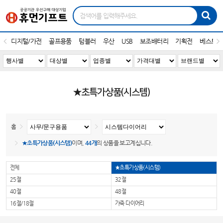
디지털/가전
골프용품
텀블러
우산
USB
보조배터리
기획전
베스트1
★초특가상품(시스템)
홈
★초특가상품(시스템)
이며,
44개
의 상품을 보고계십니다.
전체
★초특가상품(시스템)
25절
32절
40절
48절
16절/18절
가죽 다이어리