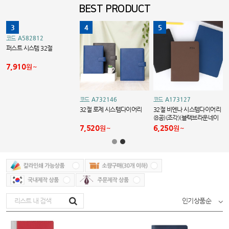
BEST PRODUCT
3
4
5
A582812
코드
퍼스트 시스템 32절
7,910
원
A732146
A173127
코드
코드
시
32절 로제 시스템다이어리
32절 비엔나 시스템다이어리
브
(8공)(조각)(블랙브라운네이
비)
7,520
6,250
원
원
인기상품순