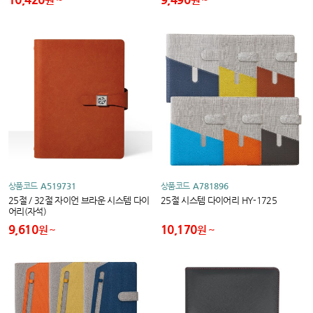
상품코드
A519731
상품코드
A781896
25절 / 32절 자이언 브라운 시스템 다이
25절 시스템 다이어리 HY-1725
어리(자석)
9,610
10,170
원
원