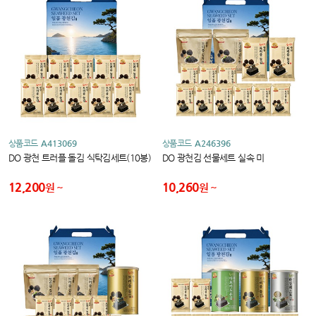
상품코드
A413069
상품코드
A246396
DO 광천 트러플 돌김 식탁김세트(10봉)
DO 광천김 선물세트 실속 미
12,200
10,260
원
원