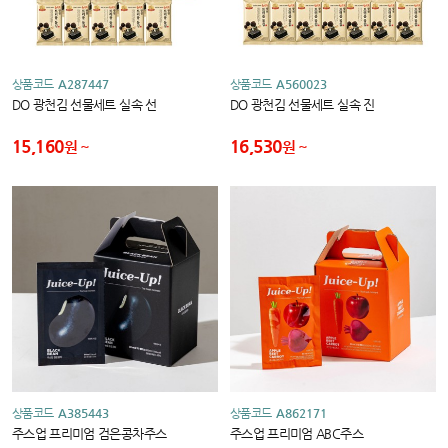
상품코드
A287447
상품코드
A560023
DO 광천김 선물세트 실속 선
DO 광천김 선물세트 실속 진
15,160
16,530
원
원
상품코드
A385443
상품코드
A862171
주스업 프리미엄 검은콩차주스
주스업 프리미엄 ABC주스