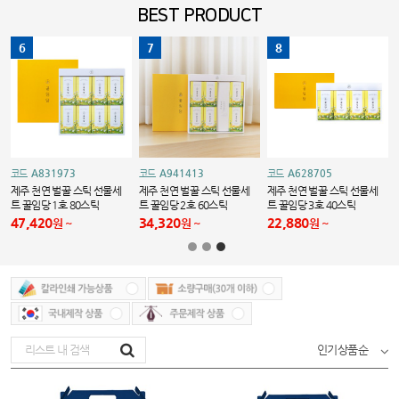
BEST PRODUCT
6
7
8
A831973
A941413
A628705
코드
코드
코드
제주 천연 벌꿀 스틱 선물세
제주 천연 벌꿀 스틱 선물세
제주 천연 벌꿀 스틱 선물세
트 꿀임당 1호 80스틱
트 꿀임당 2호 60스틱
트 꿀임당 3호 40스틱
47,420
34,320
22,880
원
원
원
인기상품순