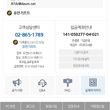
87dc@daum.net
휴먼기프트
고객상담센터
입금계좌안내
02-865-1789
141-050277-04-021
은행명 : 기업은행
카톡플친 24시간 상담
예금주 : (주)토크세븐
휴먼기프트
신용카드결제
업무 : 오전9시~오후6시
점심 : 오후12시~오후1시
카드영수증출력
토요일,공휴일 휴무
현금영수증조회
급한연락 : 010-3336-1544
PC버전
로그인
회원가입
입점안내
가맹점신청