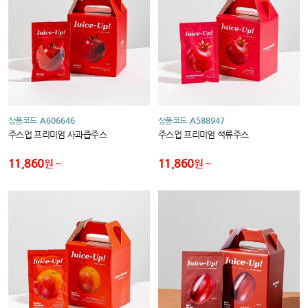
상품코드
A606646
상품코드
A588947
주스업 프리미엄 사과즙주스
주스업 프리미엄 석류주스
11,860
11,860
원
원