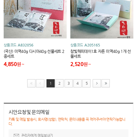
상품코드
A832056
상품코드
A205165
(국산) 미역40g 다시마40g 선물세트 2
참빛해피데이1호 자른 미역40g 1개 선
종세트
물세트
4,850
2,520
원
원
1
2
3
4
5
시안요청및 문의메일
카톡 및 메일 발송시, 회사명(성함), 연락처, 문의내용을 꼭 적어주셔야 연락가능합니
다.
관리자에게 메일보내기