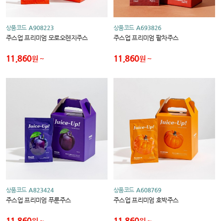
상품코드
A908223
상품코드
A693826
주스업 프리미엄 모로오렌지주스
주스업 프리미엄 팥차주스
11,860
11,860
원
원
상품코드
A823424
상품코드
A608769
주스업 프리미엄 푸룬주스
주스업 프리미엄 호박주스
11,860
11,860
원
원