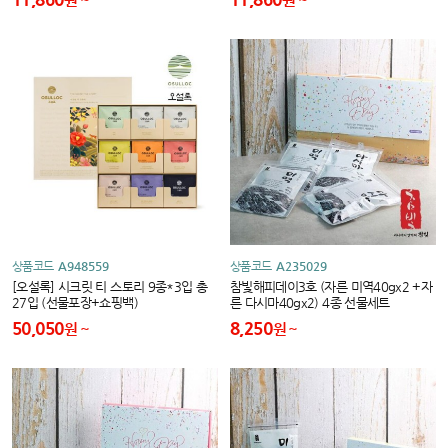
상품코드
A948559
상품코드
A235029
[오설록] 시크릿 티 스토리 9종*3입 총
참빛해피데이3호 (자른 미역40gx2 +자
27입 (선물포장+쇼핑백)
른 다시마40gx2) 4종 선물세트
50,050
8,250
원
원