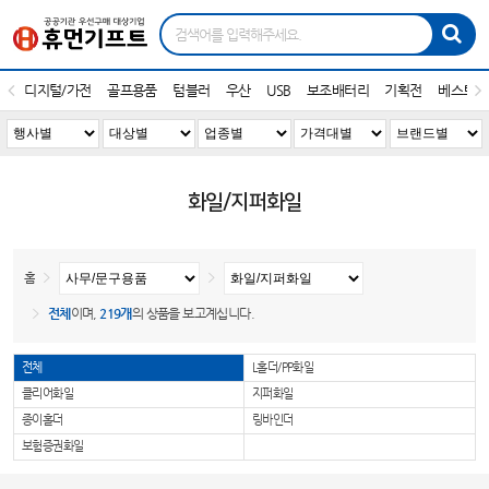
디지털/가전
골프용품
텀블러
우산
USB
보조배터리
기획전
베스트1
화일/지퍼화일
홈
전체
이며,
219개
의 상품을 보고계십니다.
전체
L홀더/PP화일
클리어화일
지퍼화일
종이홀더
링바인더
보험증권화일