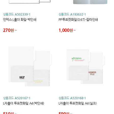
상품코드
A502339-1
상품코드
A193632-1
인덱스 L홀더 화일-박인쇄
PP투포켓화일(0.6T)-칼라인쇄
270
1,000
원
원
상품코드
A520167-1
상품코드
A520168-1
L자홀더 투포켓화일 A4(박인쇄)
L자홀더 투포켓화일 A4(실크)
510
590
원
원