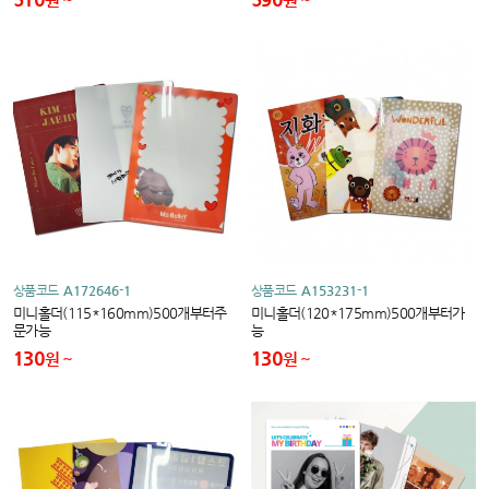
상품코드
A172646-1
상품코드
A153231-1
미니홀더(115*160mm)500개부터주
미니홀더(120*175mm)500개부터가
문가능
능
130
130
원
원