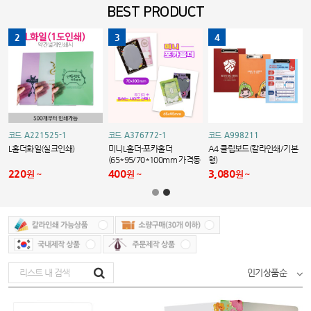
BEST PRODUCT
2
3
4
A221525-1
A376772-1
A998211
코드
코드
코드
L홀더화일(실크인쇄)
미니L홀더-포카홀더
A4 클립보드(칼라인쇄/기본
(65*95/70*100mm 가격동
형)
일)250개부터가능
220
400
3,080
원
원
원
인기상품순