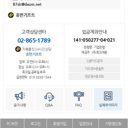
87dc@daum.net
휴먼기프트
고객상담센터
입금계좌안내
02-865-1789
141-050277-04-021
은행명 : 기업은행
카톡플친 24시간 상담
예금주 : (주)토크세븐
휴먼기프트
신용카드결제
업무 : 오전9시~오후6시
점심 : 오후12시~오후1시
카드영수증출력
토요일,공휴일 휴무
현금영수증조회
급한연락 : 010-3336-1544
PC버전
로그인
회원가입
입점안내
가맹점신청