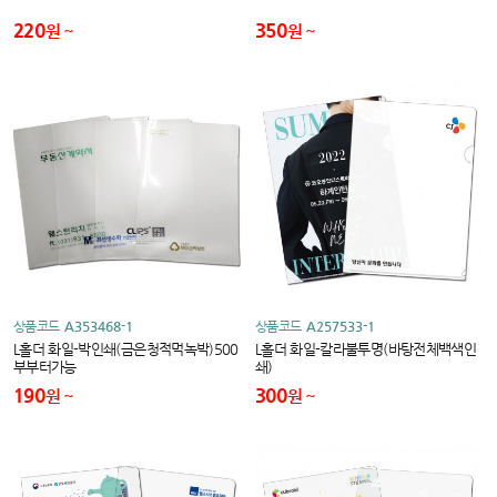
220
350
원
원
상품코드
A353468-1
상품코드
A257533-1
L홀더 화일-박인쇄(금은청적먹녹박)500
L홀더 화일-칼라불투명(바탕전체백색인
부부터가능
쇄)
190
300
원
원