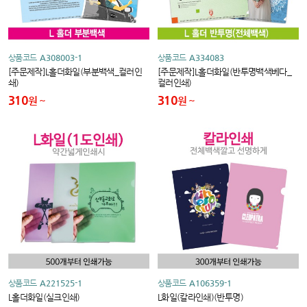
상품코드
A308003-1
상품코드
A334083
[주문제작]L홀더화일(부분백색_컬러인
[주문제작]L홀더화일(반투명백색베다_
쇄)
컬러인쇄)
310
310
원
원
상품코드
A221525-1
상품코드
A106359-1
L홀더화일(실크인쇄)
L화일(칼라인쇄)(반투명)