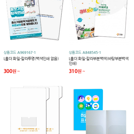
상품코드
A969167-1
상품코드
A848545-1
L홀더 화일-칼라투명(백색인쇄 없음)
L홀더 화일-칼라부분백색(바탕부분백색
인쇄)
300
310
원
원