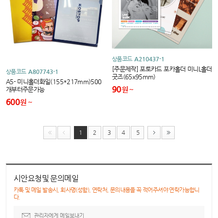
상품코드
A210437-1
[주문제작] 포토카드 포카홀더 미니L홀더
상품코드
A807743-1
굿즈(65x95mm)
A5- 미니홀더화일(155*217mm)500
90
원
개부터주문가능
600
원
1
2
3
4
5
시안요청및 문의메일
카톡 및 메일 발송시, 회사명(성함), 연락처, 문의내용을 꼭 적어주셔야 연락가능합니
다.
관리자에게 메일보내기