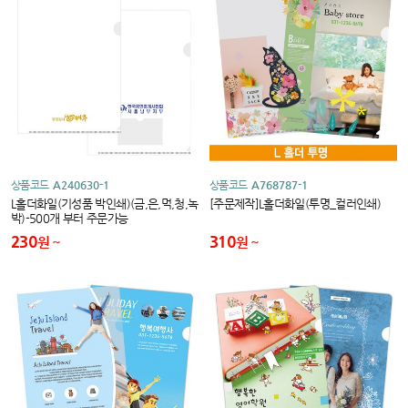
상품코드
A240630-1
상품코드
A768787-1
L홀더화일(기성품 박인쇄)(금,은,먹,청,녹
[주문제작]L홀더화일(투명_컬러인쇄)
박)-500개 부터 주문가능
230
310
원
원