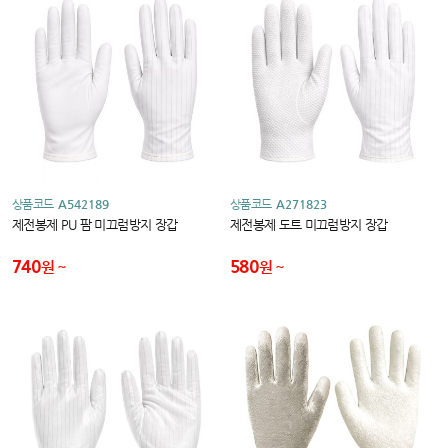
상품코드
A542189
상품코드
A271823
제전봉제 PU 팜 미끄럼방지 장갑
제전봉제 도트 미끄럼방지 장갑
740
580
원
원