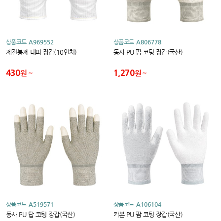
상품코드
A969552
상품코드
A806778
제전봉제 내피 장갑(10인치)
동사 PU 팜 코팅 장갑(국산)
430
1,270
원
원
상품코드
A519571
상품코드
A106104
동사 PU 탑 코팅 장갑(국산)
카본 PU 팜 코팅 장갑(국산)