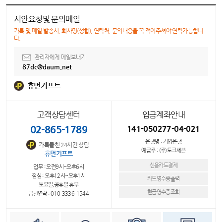
시안요청및 문의메일
카톡 및 메일 발송시, 회사명(성함), 연락처, 문의내용을 꼭 적어주셔야 연락가능합니
다.
관리자에게 메일보내기
87dc@daum.net
휴먼기프트
고객상담센터
입금계좌안내
02-865-1789
141-050277-04-021
은행명 : 기업은행
카톡플친 24시간 상담
예금주 : (주)토크세븐
휴먼기프트
신용카드결제
업무 : 오전9시~오후6시
점심 : 오후12시~오후1시
카드영수증출력
토요일,공휴일 휴무
현금영수증조회
급한연락 : 010-3336-1544