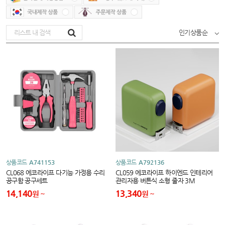
인기상품순
상품코드
A741153
상품코드
A792136
CL068 에코라이프 다기능 가정용 수리
CL059 에코라이프 하이엔드 인테리어
공구함 공구세트
관리자용 버튼식 소형 줄자 3M
14,140
13,340
원
원