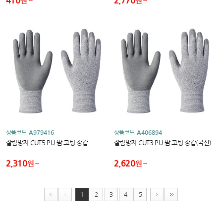
410
2,770
원
원
상품코드
A979416
상품코드
A406894
잘림방지 CUT5 PU 팜 코팅 장갑
잘림방지 CUT3 PU 팜 코팅 장갑(국산)
2,310
2,620
원
원
1
2
3
4
5