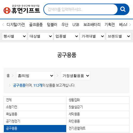
디지털/가전
골프용품
텀블러
우산
USB
보조배터리
기획전
베스트1
공구용품
홈
공구용품
이며,
112개
의 상품을 보고계십니다.
전체
생활잡화
소형가전
칫솔살균기
욕실용품
세탁용품
공기청정기
와인용품
공구용품
전기온열매트