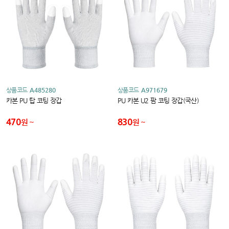
상품코드
A485280
상품코드
A971679
카본 PU 탑 코팅 장갑
PU 카본 U2 팜 코팅 장갑(국산)
470
830
원
원