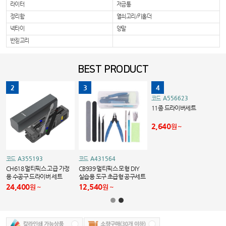
라이터
저금통
정리함
열쇠고리/키홀더
넥타이
양말
반짇고리
BEST PRODUCT
2
3
4
A556623
코드
11종 드라이버세트
2,640
원
A355193
A431564
코드
코드
CH618 멀티픽스 고급 가정
CB939 멀티픽스 모형 DIY
용 수공구 드라이버 세트
실습용 도구 초급형 공구세트
9p
24,400
12,540
원
원