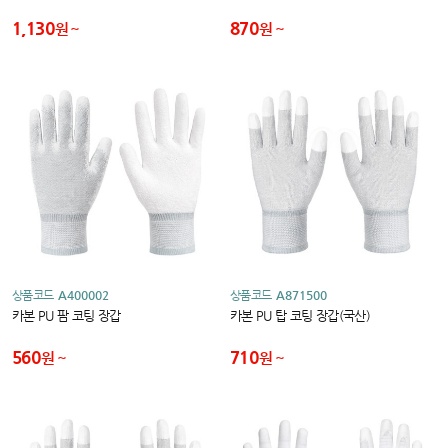
1,130
870
원
원
상품코드
A400002
상품코드
A871500
카본 PU 팜 코팅 장갑
카본 PU 탑 코팅 장갑(국산)
560
710
원
원