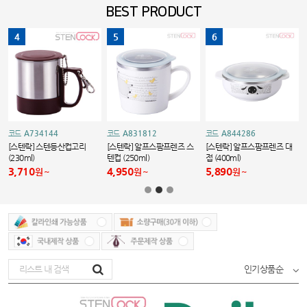
BEST PRODUCT
4
5
6
A734144
A831812
A844286
코드
코드
코드
[스텐락] 스텐등산컵고리
[스텐락] 알프스팜프렌즈 스
[스텐락] 알프스팜프렌즈 대
(230ml)
텐컵 (250ml)
접 (400ml)
3,710
4,950
5,890
원
원
원
인기상품순