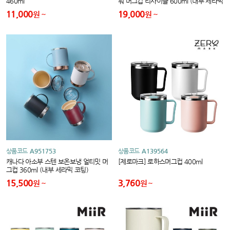
460ml
워 머그컵 리사이클 600ml (내부 세라믹
코팅)
11,000
19,000
원
원
상품코드
A951753
상품코드
A139564
캐나다 아소부 스텐 보온보냉 얼티밋 머
[제로마크] 로하스머그컵 400ml
그컵 360ml (내부 세라믹 코팅)
15,500
3,760
원
원