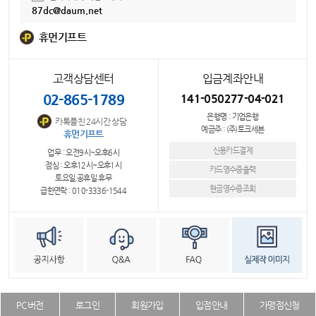
87dc@daum.net
휴먼기프트
고객상담센터
입금계좌안내
02-865-1789
141-050277-04-021
은행명 : 기업은행
카톡플친 24시간 상담
예금주 : (주)토크세븐
휴먼기프트
신용카드결제
업무 : 오전9시~오후6시
점심 : 오후12시~오후1시
카드영수증출력
토요일,공휴일 휴무
현금영수증조회
급한연락 : 010-3336-1544
PC버전
로그인
회원가입
입점안내
가맹점신청