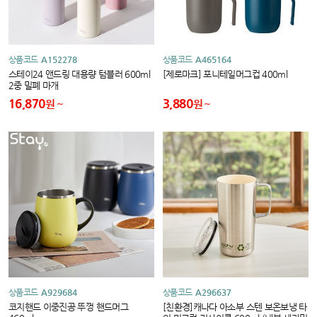
상품코드
A152278
상품코드
A465164
스테이24 앤드링 대용량 텀블러 600ml
[제로마크] 포니테일머그컵 400ml
2중 밀폐 마개
16,870
3,880
원
원
상품코드
A929684
상품코드
A296637
코지핸드 이중진공 뚜껑 핸드머그
[친환경]캐나다 아소부 스텐 보온보냉 타