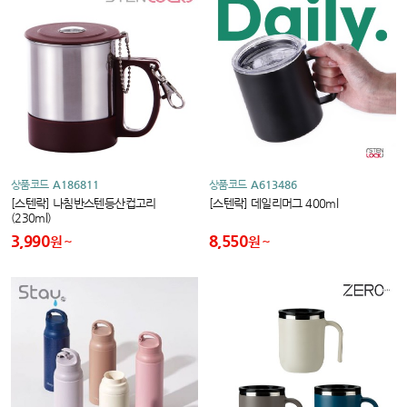
상품코드
A186811
상품코드
A613486
[스텐락] 나침반스텐등산컵고리
[스텐락] 데일리머그 400ml
(230ml)
3,990
8,550
원
원