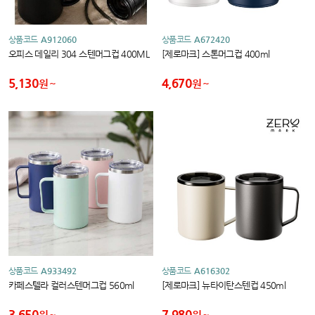
상품코드
A912060
상품코드
A672420
오피스 데일리 304 스텐머그컵 400ML
[제로마크] 스톤머그컵 400ml
5,130
4,670
원
원
상품코드
A933492
상품코드
A616302
카페스텔라 컬러스텐머그컵 560ml
[제로마크] 뉴타이탄스텐컵 450ml
3,650
7,980
원
원