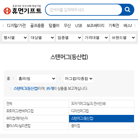
디지털/가전
골프용품
텀블러
우산
USB
보조배터리
기획전
베스트1
스텐머그(등산컵)
홈
스텐머그(등산컵)
이며,
95개
의 상품을 보고계십니다.
전체
도자기머그(실크,전사인쇄)
포토머그/변색머그컵
디자인머그컵
유리컵/메이슨자
스텐머그(등산컵)
플라스틱/실리콘컵
종이컵