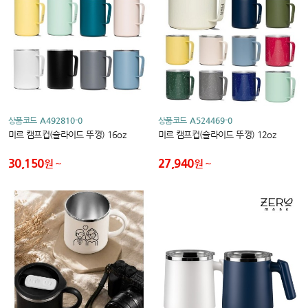
상품코드
A492810-0
상품코드
A524469-0
미르 캠프컵(슬라이드 뚜껑) 16oz
미르 캠프컵(슬라이드 뚜껑) 12oz
30,150
27,940
원
원