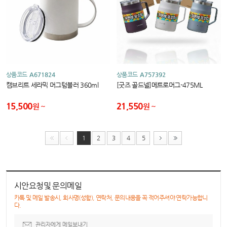
상품코드
A671824
상품코드
A757392
캠브리트 세라믹 머그텀블러 360ml
[굿즈 골드넬]메트로머그-475ML
15,500
21,550
원
원
1
2
3
4
5
시안요청및 문의메일
카톡 및 메일 발송시, 회사명(성함), 연락처, 문의내용을 꼭 적어주셔야 연락가능합니
다.
관리자에게 메일보내기