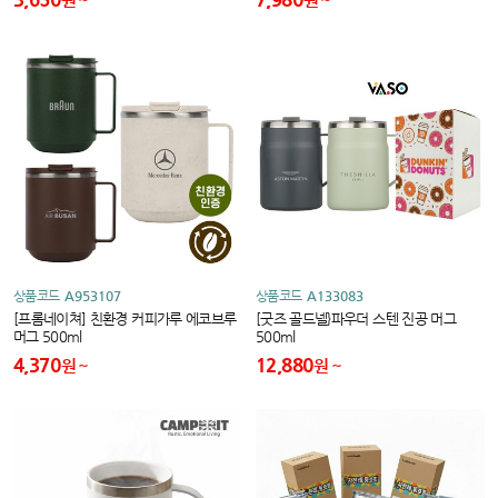
상품코드
A953107
상품코드
A133083
[프롬네이쳐] 친환경 커피가루 에코브루
[굿즈 골드넬}파우더 스텐 진공 머그
머그 500ml
500ml
4,370
12,880
원
원