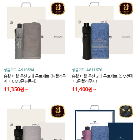
상품코드
A910684
상품코드
A811670
송월 타월 우산 2매 콤보세트 (뉴컬러무
송월 타월 우산 2매 콤보세트 (CM센치
지 + CM3단뉴폰지)
+ 3단컬러무지)
11,350
11,400
원
원