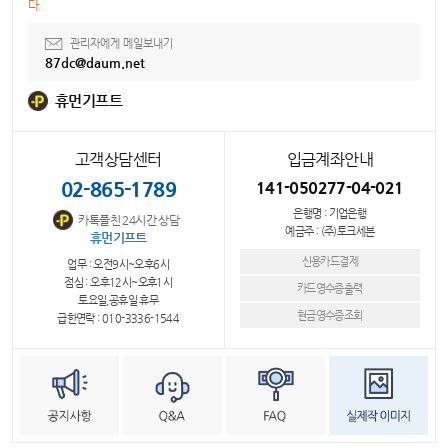
다.
관리자에게 메일보내기
87dc@daum.net
휴먼기프트
고객상담센터
입금계좌안내
02-865-1789
141-050277-04-021
은행명 : 기업은행
카톡플친 24시간 상담
예금주 : (주)토크세븐
휴먼기프트
신용카드결제
업무 : 오전9시~오후6시
점심 : 오후12시~오후1시
카드영수증출력
토요일,공휴일 휴무
현금영수증조회
급한연락 : 010-3336-1544