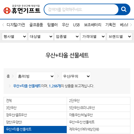
디지털/가전
골프용품
텀블러
우산
USB
보조배터리
기획전
베스트1
우산+타올 선물세트
홈
우산+타올 선물세트
이며,
1,266개
의 상품을 보고계십니다.
전체
2단우산
3단우산
5단우산/초미니우산
장우산/골프우산
아동우산/비닐우산
양산(우양산)
우산+우산 선물세트
우산+타올 선물세트
제작우산(여러색상인쇄)