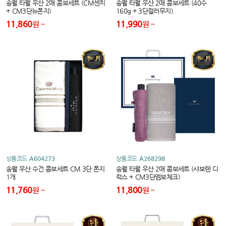
송월 타월 우산 2매 콤보세트 (CM센치
송월 타월 우산 2매 콤보세트 (40수
+ CM3단뉴폰지)
160g + 3단컬러무지)
11,860
11,990
원
원
상품코드
A604273
상품코드
A268298
송월 우산 수건 콤보세트 CM 3단 폰지
송월 타월 우산 2매 콤보세트 (샤보렌 디
1개
럭스 + CM3단엠보체크)
11,760
11,800
원
원