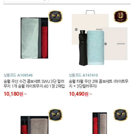
상품코드
A109546
상품코드
A747410
송월 우산 수건 콤보세트 SWU 3단 컬러
송월 타월 우산 2매 콤보세트 (라이트무
무지 1개 송월 라이트무지 40 1장 2매입
지 + 3단컬러무지)
세트
10,180
10,490
원
원