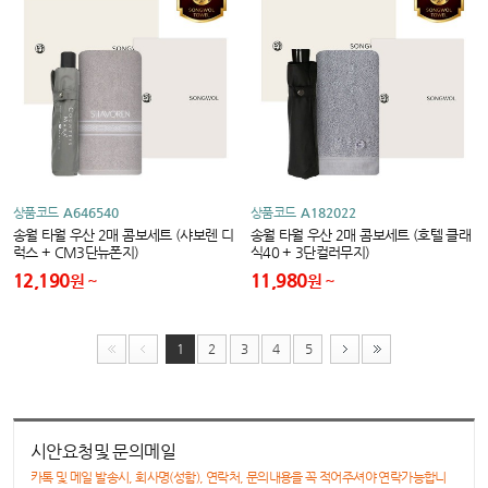
상품코드
A646540
상품코드
A182022
송월 타월 우산 2매 콤보세트 (샤보렌 디
송월 타월 우산 2매 콤보세트 (호텔 클래
럭스 + CM3단뉴폰지)
식40 + 3단컬러무지)
12,190
11,980
원
원
1
2
3
4
5
시안요청및 문의메일
카톡 및 메일 발송시, 회사명(성함), 연락처, 문의내용을 꼭 적어주셔야 연락가능합니