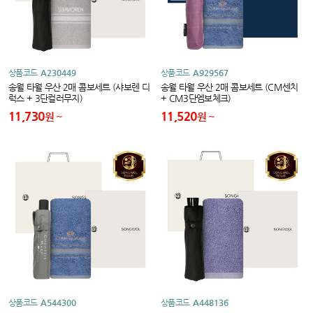
상품코드
A230449
상품코드
A929567
송월 타월 우산 2매 콤보세트 (샤보렌 디
송월 타월 우산 2매 콤보세트 (CM센치
럭스 + 3단컬러무지)
+ CM3단엠보체크)
11,730
11,520
원
원
상품코드
A544300
상품코드
A448136