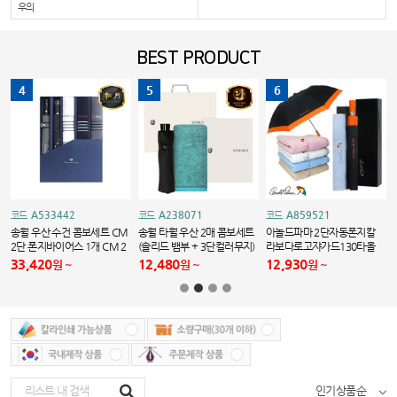
우의
BEST PRODUCT
4
5
6
A533442
A238071
A859521
코드
코드
코드
M
송월 우산 수건 콤보세트 CM
송월 타월 우산 2매 콤보세트
아놀드파마 2단자동폰지칼
2단 폰지바이어스 1개 CM 2
(솔리드 뱀부 + 3단컬러무지)
라보다로고쟈가드130타올
단 도트보더 1개 CM 포라인
세트
33,420
12,480
12,930
원
원
원
40 3장
인기상품순