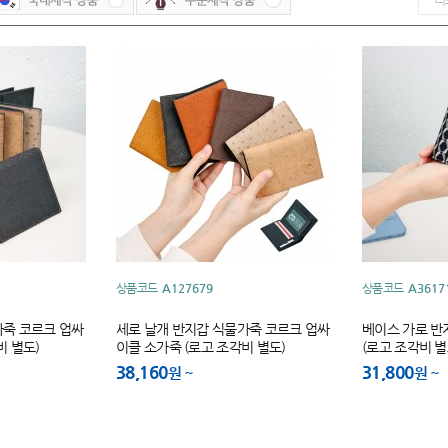
상품코드
A127679
상품코드
A3617
가죽 코르크 업싸
세로 날개 반지갑 식물가죽 코르크 업싸
베이스 가로 반
비 별도)
이클 소가죽 (로고 조각비 별도)
(로고 조각비 별
38,160
31,800
원
원