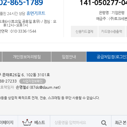
02-865-1789
141-050277-0
은행명 : 기업은행
휴먼기프트
플친 24시간 상담
예금주 : (주)토크세
오후6시(토요일,공휴일 휴무) / 점심 : 오
후12시~오후1시
연락 : 010-3336-1544
신용카드결제
카드영수증출력
개인정보처리방침
입점안내
공급처입점(로그인
문래로26길 6, 102동 3101호
-88-27233
사업자정보확인
보호책임자
손명철d (87dc@daum.net)
I등을 상업적 목적으로 전재, 전송, 스크래핑 등 무단 사용할 수 없습니다.
최근 본