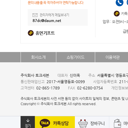
문의내용을 꼭 적어주셔야 연락가능합니다.
카톡
관리자에게 메일보내기
87dc@daum.net
업무 : 오전9시~
급한
휴먼기프트
회사소개
쇼핑가이드
이용약관
주식회사 토크세븐
대표자
신미옥
주소
서울특별시 영등포구 
통신판매업신고
2017-서울영등포-0099
사업자등록번호
211
고객센터
02-865-1789
FAX
02-6280-0754
개인정보
주식회사 토크세븐의 사전 서면 동의 없이 사이트의 일체의 정보, 콘텐츠 및 U
Copyright ⓒ 주식회사 토크세븐 All rights reserved.
접기