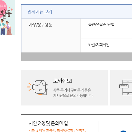
전체메뉴 보기
볼펜/연필/만년필
사무/문구용품
화일/지퍼화일
시안요청및 문의메일
카톡 및 메일 발송시, 회사명(성함), 연락처,