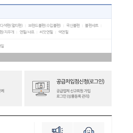
다색펜(멀티펜)
브랜드볼펜(수입볼펜)
국산볼펜
볼펜세트
펜/지우개
연필/샤프
씨앗연필
색연필
화일