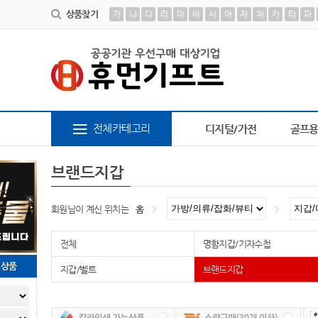
상품찾기
가
나
다
라
마
바
사
아
자
차
카
타
파
AP-100209
10
AP-100616
1
AP-100013
2
AP-100267
3
AP-100378
4
AP-10
전체카테고리
디지털/가전
골프
브랜드지갑
회원님이 계신 위치는
홈
전체
명함지갑/기자수첩
천상품
지갑/벨트
브랜드지갑