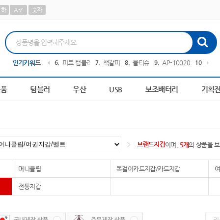
하
A-Z
숫자
0242
인기키워드
5
AP-100179
6
피트 텀블러
7
책갈피
8
물티슈
9
AP-100209
10
AP-1
용품
텀블러
우산
USB
보조배터리
기획
브랜드지갑
이며,
5개
의 상품을 
머니클립
목걸이카드지갑/카드지갑
여
전통지갑