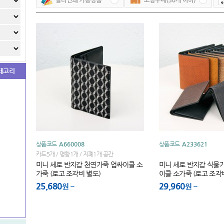
테고리
상품코드
A660008
상품코드
A233621
카드5개 / 명함1개 / 지폐1개 공간
미니 세로 반지갑 천연가죽 업싸이클 소
미니 세로 반지갑 식물
가죽 (로고 조각비 별도)
이클 소가죽 (로고 조각
25,680
29,960
원
원