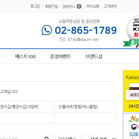
로그인
회원가입
마이쇼핑
고객센터
장바구니
0
소량주문상담 및 문의전화
02-865-1789
87dc@daum.net
00616
1
AP-100013
2
AP-100267
3
AP-100378
4
AP-100242
5
AP-100179
전
베스트100
증정이벤트
브랜드샵
보고계십니다.
권지갑/통장지갑/네임텍
선물세트(명함/머니클립)
인기상품순