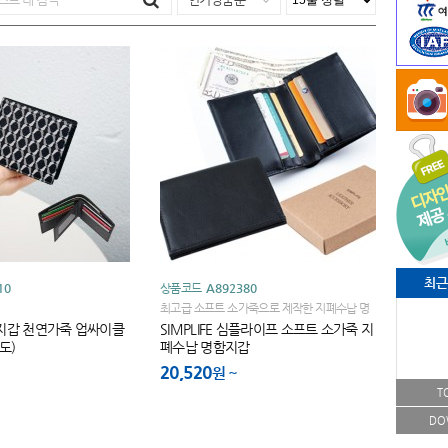
최근
10
상품코드
A892380
최고급 소프트 소가죽으로 제작한 지폐수납 명
함지갑
지갑 천연가죽 업싸이클
SIMPLIFE 심플라이프 소프트 소가죽 지
도)
폐수납 명함지갑
20,520
원
T
DO