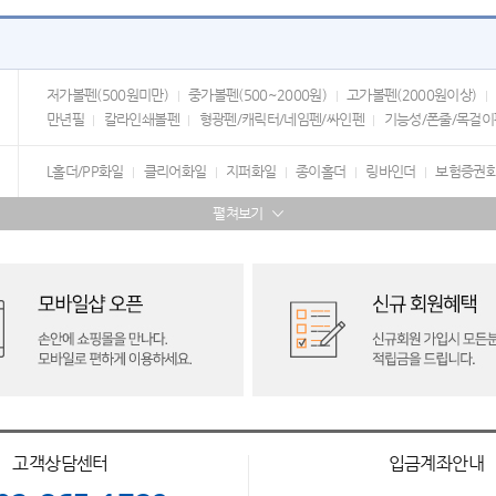
저가볼펜(500원미만)
중가볼펜(500~2000원)
고가볼펜(2000원이상)
만년필
칼라인쇄볼펜
형광펜/캐릭터/네임펜/싸인펜
기능성/폰줄/목걸이
L홀더/PP화일
클리어화일
지퍼화일
종이홀더
링바인더
보험증권
펼쳐보기
고객상담센터
입금계좌안내