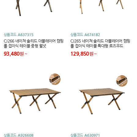
상품코드
A637315
상품코드
A674182
CJ266 네이쳐 솔리드 더블레이어 캠핑
CJ265 네이쳐 솔리드 더블레이어 캠핑
롤 접이식 테이블 중형 월넛
롤 접이식 테이블 특대형 로즈우드
93,480
129,850
원
원
상품코드
A926608
상품코드
A630971