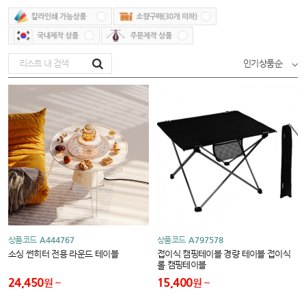
인기상품순
상품코드
A444767
상품코드
A797578
소싱 썬히터 전용 라운드 테이블
접이식 캠핑테이블 경량 테이블 접이식
롤 캠핑테이블
24,450
15,400
원
원