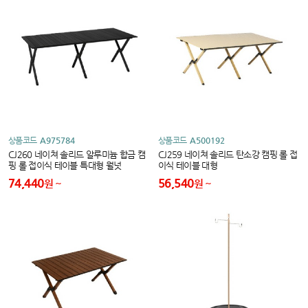
상품코드
A975784
상품코드
A500192
CJ260 네이쳐 솔리드 알루미늄 합금 캠
CJ259 네이쳐 솔리드 탄소강 캠핑 롤 접
핑 롤 접이식 테이블 특대형 월넛
이식 테이블 대형
74,440
56,540
원
원