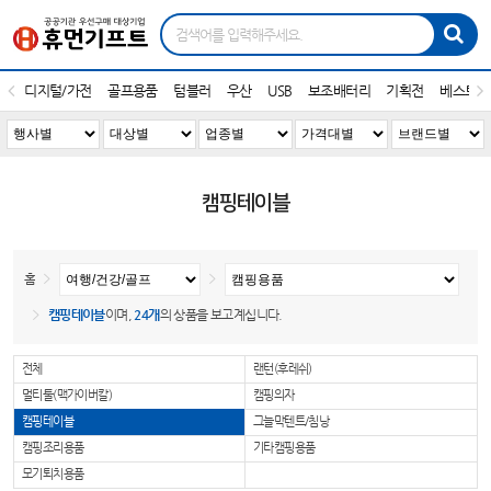
디지털/가전
골프용품
텀블러
우산
USB
보조배터리
기획전
베스트1
캠핑테이블
홈
캠핑테이블
이며,
24개
의 상품을 보고계십니다.
전체
랜턴(후레쉬)
멀티툴(맥가이버칼)
캠핑의자
캠핑테이블
그늘막텐트/침낭
캠핑조리용품
기타캠핑용품
모기퇴치용품