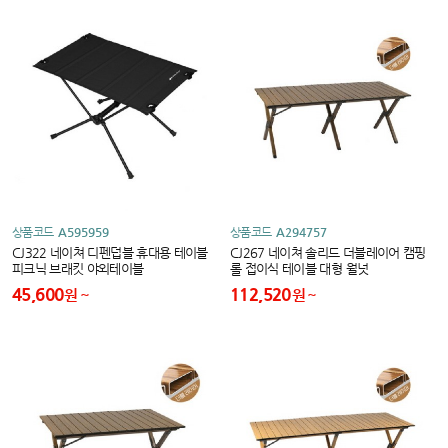
상품코드
A595959
상품코드
A294757
CJ322 네이쳐 디펜덥블 휴대용 테이블
CJ267 네이쳐 솔리드 더블레이어 캠핑
피크닉 브래킷 야외테이블
롤 접이식 테이블 대형 월넛
45,600
112,520
원
원