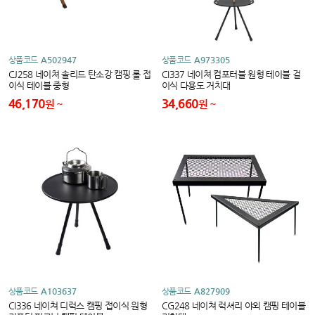
상품코드
A502947
상품코드
A973305
CJ258 네이쳐 솔리드 탄소강 캠핑 롤 접
CI337 네이쳐 컴포터블 원형 테이블 걸
이식 테이블 중형
이식 다용도 거치대
46,170
34,660
원
원
상품코드
A103637
상품코드
A827909
CI336 네이쳐 디럭스 캠핑 접이식 원형
CG248 네이쳐 럭셔리 야외 캠핑 테이블