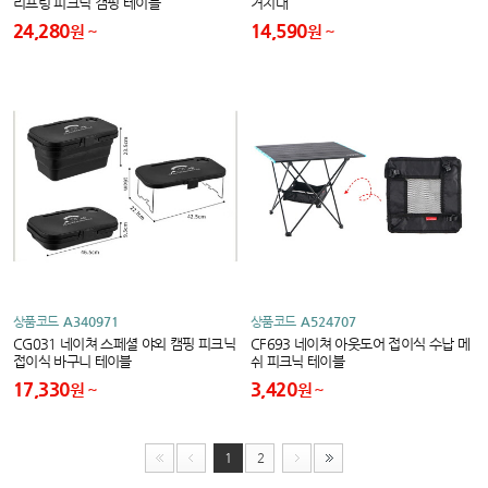
리프팅 피크닉 캠핑 테이블
거치대
24,280
14,590
원
원
상품코드
A340971
상품코드
A524707
CG031 네이쳐 스페셜 야외 캠핑 피크닉
CF693 네이쳐 아웃도어 접이식 수납 메
접이식 바구니 테이블
쉬 피크닉 테이블
17,330
3,420
원
원
1
2