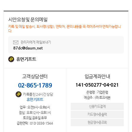
시안요청및 문의메일
카톡 및 메일 발송시, 회사명(성함), 연락처, 문의내용을 꼭 적어주셔야 연락가능합니
다.
관리자에게 메일보내기
87dc@daum.net
휴먼기프트
고객상담센터
입금계좌안내
02-865-1789
141-050277-04-021
은행명 : 기업은행
카톡플친 24시간 상담
예금주 : (주)토크세븐
휴먼기프트
신용카드결제
업무 : 오전9시~오후6시
점심 : 오후12시~오후1시
카드영수증출력
토요일,공휴일 휴무
현금영수증조회
급한연락 : 010-3336-1544