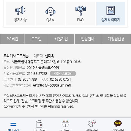
PC버전
로그인
회원가입
입점안내
가맹점신청
주식회사 토크세븐
대표자
신미옥
주소
서울특별시 영등포구 문래로26길 6, 102동 3101호
통신판매업신고
2017-서울영등포-0099
사업자등록번호
211-88-27233
사업자정보확인
고객센터
02-865-1789
FAX
02-6280-0754
개인정보보호책임자
손명철d (87dc@daum.net)
주식회사 토크세븐의 사전 서면 동의 없이 사이트의 일체의 정보, 콘텐츠 및 UI등을 상업적 목
적으로 전재, 전송, 스크래핑 등 무단 사용할 수 없습니다.
Copyright ⓒ 주식회사 토크세븐 All rights reserved.
카테고리
마이쇼핑
장바구니
전화상담
카톡상담