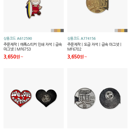
상품코드
A612590
상품코드
A774156
주문제작｜에폭스티커 인쇄 자석｜금속
주문제작｜도금 자석｜금속 마그넷｜
마그넷｜MF6753
MF6702
3,650
3,650
원
원