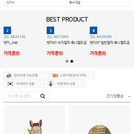
스카시
특수재질
BEST PRODUCT
2
3
4
A834130
A621964
A936098
코드
코드
코드
뱃지_346
뱃지81-수지칼라 흑니켈도금
뱃지97-일반칼라 흑니켈도금
가격문의
가격문의
가격문의
인기상품순