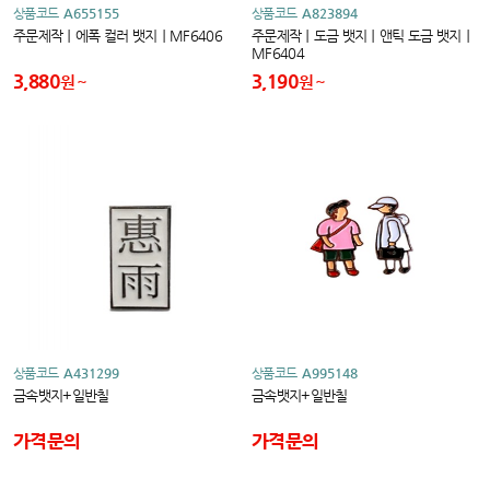
상품코드
A655155
상품코드
A823894
주문제작｜에폭 컬러 뱃지｜MF6406
주문제작｜도금 뱃지｜앤틱 도금 뱃지｜
MF6404
3,880
3,190
원
원
상품코드
A431299
상품코드
A995148
금속뱃지+일반칠
금속뱃지+일반칠
가격문의
가격문의