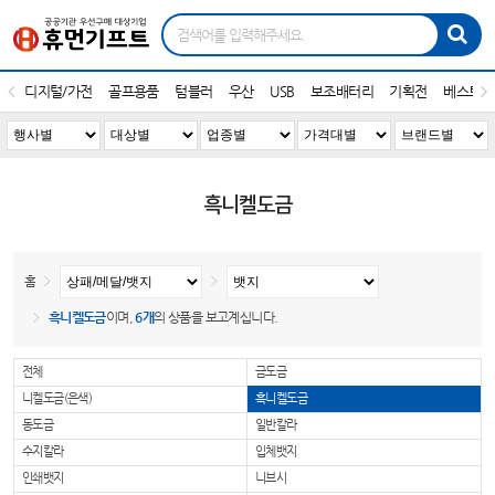
디지털/가전
골프용품
텀블러
우산
USB
보조배터리
기획전
베스트1
흑니켈도금
홈
흑니켈도금
이며,
6개
의 상품을 보고계십니다.
전체
금도금
니켈도금(은색)
흑니켈도금
동도금
일반칼라
수지칼라
입체뱃지
인쇄뱃지
니브시