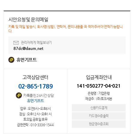
시안요청및 문의메일
카톡 및 메일 발송시, 회사명(성함), 연락처, 문의내용을 꼭 적어주셔야 연락가능합니
다.
관리자에게 메일보내기
87dc@daum.net
휴먼기프트
고객상담센터
입금계좌안내
02-865-1789
141-050277-04-021
은행명 : 기업은행
카톡플친 24시간 상담
예금주 : (주)토크세븐
휴먼기프트
신용카드결제
업무 : 오전9시~오후6시
점심 : 오후12시~오후1시
카드영수증출력
토요일,공휴일 휴무
현금영수증조회
급한연락 : 010-3336-1544