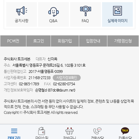
PC버전
로그인
회원가입
입점안내
가맹점신청
주식회사 토크세븐
대표자
신미옥
주소
서울특별시 영등포구 문래로26길 6, 102동 3101호
통신판매업신고
2017-서울영등포-0099
사업자등록번호
211-88-27233
사업자정보확인
고객센터
02-865-1789
FAX
02-6280-0754
개인정보보호책임자
손명철d (87dc@daum.net)
주식회사 토크세븐의 사전 서면 동의 없이 사이트의 일체의 정보, 콘텐츠 및 UI등을 상업적 목
적으로 전재, 전송, 스크래핑 등 무단 사용할 수 없습니다.
Copyright ⓒ 주식회사 토크세븐 All rights reserved.
카테고리
마이쇼핑
장바구니
전화상담
카톡상담