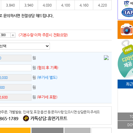
3,840
3,940
4,030
4,100
4,160
4,220
로 문의하시면 친절상담 해드립니다.
(기본수량 이하 주문시 전화요망)
증
원
가
원
(협의 후 기록)
원
(부가세 별도)
최근
원
원
(부가세 포함)
주문, 개별발송, 인쇄 및 포장 옵션 등 문의사항 있으시면 상담문의 주세요
T
-865-1789
카톡상담:휴먼기프트
DO