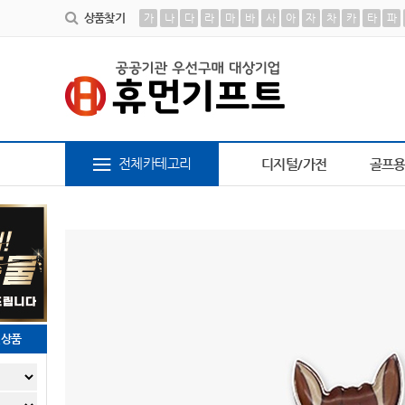
상품찾기
가
나
다
라
마
바
사
아
자
차
카
타
파
6
AP-100209
7
파스텔 칫솔
8
장바구니
9
AP-10
전체카테고리
디지털/가전
골프
천상품