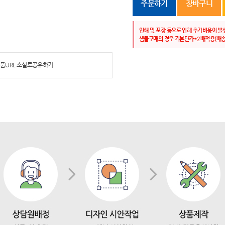
주문하기
장바구니
인쇄 및 포장 등으로 인해 추가비용이 발
샘플구매의 경우 기본단가*2배적용(배송
품URL 소셜로공유하기