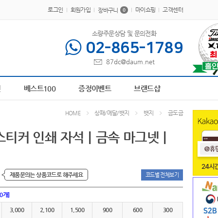
로그인
회원가입
마이쇼핑
고객센터
장바구니
0
소량주문상담 및 문의전화
02-865-1789
87dc@daum.net
616
6
AP-100209
7
파스텔 칫솔
8
장바구니
9
AP-100364
10
AP-100194
1
전
베스트100
증정이벤트
브랜드샵
상패/메달/뱃지
뱃지
금도금
HOME
티커 인쇄 자석｜금속 마그넷｜
제품문의는 상품코드로 해주세요
코드별 전체보기
00개]
3,000
2,100
1,500
900
600
300