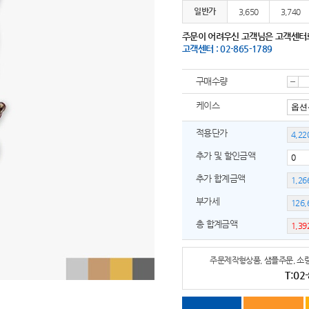
일반가
3,650
3,740
주문이 어려우신 고객님은 고객센터
고객센터 : 02-865-1789
구매수량
감
케이스
적용단가
소
추가 및 할인금액
추가 합계금액
부가세
총 합계금액
주문제작형상품, 샘플주문, 소량
T:02