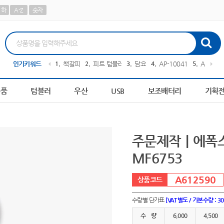
하
A-Z
숫자
0364
인기키워드
10
AP-100194
1
책갈피
2
피트 텀블러
3
담요
4
AP-100413
5
AP-100
용품
텀블러
우산
USB
보조배터리
기획
주문제작｜에폭스
MF6753
A612590
수량별 단가표
[VAT별도 / 기본수량 : 3
수 량
6,000
4,500