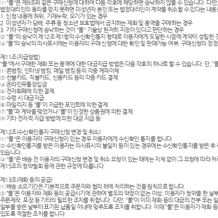
① "몰"은 제9조와 같은 구매신청에 대하여 다음 각호에 해당하면 승낙하지 않을 수 있습니다. 다
법정대리인의 동의를 얻지 못하면 미성년자 본인 또는 법정대리인이 계약을 취소할 수 있다는 내용
1. 신청 내용에 허위, 기재누락, 오기가 있는 경우
2. 미성년자가 담배, 주류 등 청소년 보호법에서 금지하는 재화 및 용역을 구매하는 경우
3. 기타 구매신청에 승낙하는 것이 "몰" 기술상 현저히 지장이 있다고 판단하는 경우
② "몰"의 승낙이 제12조 제1항의 수신확인통지 형태로 이용자에게 도달한 시점에 계약이 성립한 
③ “몰”의 승낙의 의사표시에는 이용자의 구매 신청에 대한 확인 및 판매가능 여부, 구매신청의 정정
제11조(지급방법)
"몰"에서 구매한 재화 또는 용역에 대한 대금지급 방법은 다음 각호의 하나로 할 수 있습니다. 단, 
① 폰뱅킹, 인터넷 뱅킹, 메일 뱅킹 등의 각종 계좌이체
② 선불카드, 직불카드, 신용카드 등의 각종 카드 결제
③ 온라인무통장입금
④ 전자화폐에 의한 결제
⑤ 수령 시 대금지급
⑥ 마일리지 등 “몰”이 지급한 포인트에 의한 결제
⑦ “몰”과 계약을 맺었거나 “몰”이 인정한 상품권에 의한 결제
⑧ 기타 전자적 지급 방법에 의한 대금 지급 등
제12조(수신확인통지·구매신청 변경 및 취소)
① "몰"은 이용자의 구매신청이 있는 경우 이용자에게 수신확인 통지를 합니다.
② 수신확인통지를 받은 이용자는 의사표시의 불일치 등이 있는 경우에는 수신확인통지를 받은 후 
있습니다.
③ "몰"은 배송 전 이용자의 구매신청 변경 및 취소 요청이 있는 때에는 지체 없이 그 요청에 따라 
제15조의 청약철회 등에 관한 규정에 따릅니다.
제13조(재화 등의 공급)
① 배송 소요기간은 기본적으로 주문자와 협의 하에 처리하는 것을 원칙으로 합니다.
② “몰”은 이용자와 재화 등의 공급시기에 관하여 별도의 약정이 없는 이상, 이용자가 청약을 한 날부
주문제작, 포장 등 기타의 필요한 조치를 취합니다. 다만, “몰”이 이미 재화 등의 대금의 전부 또는
일부를 받은 날부터 표기된 납품일 이내에 맞추도록 조치를 취합니다. 이때 “몰”은 이용자가 재화 등
있도록 적절한 조치를 합니다.