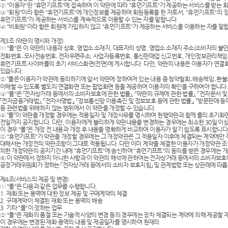
② "이용자"란 "휴먼기프트"에 접속하여 이 약관에 따라 "휴먼기프트"가 제공하는 서비스를 받는 
③ "회원"이라 함은 "휴먼기프트"에 개인정보를 제공하여 회원등록을 한 자로서, "휴먼기프트"의
휴먼기프트"가 제공하는 서비스를 계속적으로 이용할 수 있는 자를 말합니다.
④ "비회원"이라 함은 회원에 가입하지 않고 "휴먼기프트"가 제공하는 서비스를 이용하는 자를 말
제3조 (약관의 명시와 개정)
① "몰"은 이 약관의 내용과 상호, 영업소 소재지, 대표자의 성명, 영업소 소재지 주소(소비자의 불만
전화번호․모사전송번호․전자우편주소, 사업자등록번호, 통신판매업 신고번호, 개인정보관리책임자
휴먼기프트 사이버몰의 초기 서비스화면(전면)에 게시합니다. 다만, 약관의 내용은 이용자가 연결화
있습니다.
② “몰은 이용자가 약관에 동의하기에 앞서 약관에 정하여져 있는 내용 중 청약철회․배송책임․환불
이해할 수 있도록 별도의 연결화면 또는 팝업화면 등을 제공하여 이용자의 확인을 구하여야 합니다
③ "몰"은 「전자상거래 등에서의 소비자보호에 관한 법률」, 「약관의 규제에 관한 법률」, 「전자문서 
「전자금융거래법」, 「전자서명법」, 「정보통신망 이용촉진 및 정보보호 등에 관한 법률」, 「방문판매 등에
등 관련법을 위배하지 않는 범위에서 이 약관을 개정할 수 있습니다.
④ “몰”이 약관을 개정할 경우에는 적용일자 및 개정사유를 명시하여 현행약관과 함께 몰의 초기화
전일까지 공지합니다. 다만, 이용자에게 불리하게 약관내용을 변경하는 경우에는 최소한 30일 이
이 경우 "몰“은 개정 전 내용과 개정 후 내용을 명확하게 비교하여 이용자가 알기 쉽도록 표시합니다
⑤ "휴먼기프트"가 약관을 개정할 경우에는 그 개정약관은 그 적용일자 이후에 체결되는 계약에만 
대해서는 개정전의 약관조항이 그대로 적용됩니다. 다만 이미 계약을 체결한 이용자가 개정약관 조
의한 개정약관의 공지기간 내에 "휴먼기프트"에 송신하여 "휴먼기프트"의 동의를 받은 경우에는 
⑥ 이 약관에서 정하지 아니한 사항과 이 약관의 해석에 관하여는 전자상거래 등에서의 소비자보호에 
공정거래위원회가 정하는 「전자상거래 등에서의 소비자 보호지침」 및 관계법령 또는 상관례에 따릅
제4조(서비스의 제공 및 변경)
① "몰"은 다음과 같은 업무를 수행합니다.
1. 재화 또는 용역에 대한 정보 제공 및 구매계약의 체결
2. 구매계약이 체결된 재화 또는 용역의 배송
3. 기타 "몰"이 정하는 업무
② "몰"은 재화의 품절 또는 기술적 사양의 변경 등의 경우에는 장차 체결되는 계약에 의해 제공할 
이 경우에는 변경된 재화·용역의 내용 및 제공일자를 명시하여 현재의