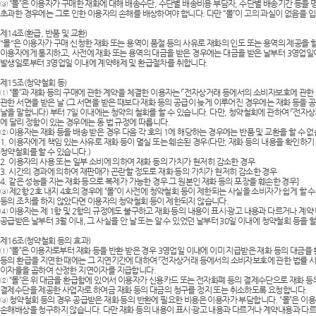
③ “몰”은 이용자가 구매한 재화에 대해 배송수단, 수단별 배송비용 부담자, 수단별 배송기간 등을 
초과한 경우에는 그로 인한 이용자의 손해를 배상하여야 합니다. 다만 “몰”이 고의 과실이 없음을 
제14조(환급, 반품 및 교환)
"몰"은 이용자가 구매 신청한 재화 또는 용역이 품절 등의 사유로 재화의 인도 또는 용역의 제공을 할
이용자에게 통지하고, 사전에 재화 또는 용역의 대금을 받은 경우에는 대금을 받은 날부터 3영업일
발생일로부터 3영업일 이내에 계약해제 및 환급절차를 취합니다.
제15조(청약철회 등)
① “몰”과 재화 등의 구매에 관한 계약을 체결한 이용자는 「전자상거래 등에서의 소비자보호에 관한 
관한 서면을 받은 날 (그 서면을 받은 때보다 재화 등의 공급이 늦게 이루어진 경우에는 재화 등을 
날을 말합니다) 부터 7일 이내에는 청약의 철회를 할 수 있습니다. 다만, 청약철회에 관하여 「전자
에 달리 정함이 있는 경우에는 동 법 규정에 따릅니다.
② 이용자는 재화 등을 배송 받은 경우 다음 각 호의 1에 해당하는 경우에는 반품 및 교환을 할 수 없
1. 이용자에게 책임 있는 사유로 재화 등이 멸실 또는 훼손된 경우(다만, 재화 등의 내용을 확인하
청약철회를 할 수 있습니다.)
2. 이용자의 사용 또는 일부 소비에 의하여 재화 등의 가치가 현저히 감소한 경우
3. 시간의 경과에 의하여 재판매가 곤란할 정도로 재화 등의 가치가 현저히 감소한 경우
4. 같은 성능을 지는 재화 등으로 복제가 가능한 경우 그 원본인 재화 등의 포장을 훼손한 경우]
③ 제2항 2호 내지 4호의 경우에 “몰”이 사전에 청약철회 등이 제한되는 사실을 소비자가 쉽게 할
등의 조치를 하지 않았다면 이용자의 청약철회 등이 제한되지 않습니다.
④ 이용자는 제 1항 및 2항의 규정에도 불구하고 재화 등의 내용이 표시·광고 내용과 다르거나 계약
공급받은 날부터 3월 이내, 그 사실을 안 날 또는 알 수 있었던 날부터 30일 이내에 청약철회 등을 할
제16조(청약철회 등의 효과)
① “몰”은 이용자로부터 재화 등을 반환 받은 경우 3영업일 이내에 이미 지급받은 재화 등의 대금을 
등의 환급을 지연한 때에는 그 지연기간에 대하여 「전자상거래 등에서의 소비자보호에 관한 법률 
이자율을 곱하여 산정한 지연이자를 지급합니다.
② “몰”은 위 대금을 환급함에 있어서 이용자가 신용카드 또는 전자화폐 등의 결제수단으로 재화 등
결제수단을 제공한 사업자로 하여금 재화 등의 대금의 청구를 정지 또는 취소하도록 요청합니다.
③ 청약철회 등의 경우 공급받은 재화 등의 반환에 필요한 비용은 이용자가 부담합니다. “몰”은 이
손해배상을 청구하지 않습니다. 다만 재화 등의 내용이 표시·광고 내용과 다르거나 계약내용과 다르