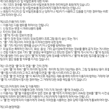
제19조(회원의 ID 및 비밀번호에 대한 의무)
① 제17조의 경우를 제외한 ID와 비밀번호에 관한 관리책임은 회원에게 있습니다.
② 회원은 자신의 ID 및 비밀번호를 제3자에게 이용하게 해서는 안됩니다.
③ 회원이 자신의 ID 및 비밀번호를 도난 당하거나 제3자가 사용하고 있음을 인지한 경우에는 바로 
그에 따라야 합니다.
제20조(이용자의 의무)
① 이용자는 다음 행위를 하여서는 안됩니다.
1. 신청 또는 변경 시 허위내용의 등록
2. 타인의 정보 도용
3. "몰"에 게시된 정보의 변경
4. "몰"이 정한 정보 이외의 정보(컴퓨터 프로그램 등)의 송신 또는 게시
5. "몰" 기타 제3자의 저작권 등 지적재산권에 대한 침해
6. "몰" 기타 제3자의 명예를 손상시키거나 업무를 방해하는 행위
7. 외설 또는 폭력적인 메시지, 화상, 음성, 기타 공서양속에 반하는 정보를 몰에 공개 또는 게시하
② 전항 각호의 정보 기타 “몰” 운영상 부적절하다고 판단한 정보가 “몰”에 게시 되거나 “몰”과 링크된
게시를 행한 자의 승낙 없이 “몰”에 게재된 당해 정보를 삭제하거나 “몰”에 확장된 링크를 절단할 수 있
링크의 절단 등을 할 의무를 지지는 않습니다.
제21조(연결 "몰"과 피 연결 "몰" 간의 관계)
① 상위 "몰"과 하위 "몰"이 하이퍼 링크(예 : 하이퍼 링크의 대상에는 문자, 그림 및 동화상 등이
"몰"(웹 사이트)이라고 하고 후자를 피연결 "몰"(웹 사이트)이라고 합니다.
② 연결 "몰"은 피연결 "몰"이 독자적으로 제공하는 재화·용역에 의하여 이용자와 행하는 거래에 
"몰"의 사이트에서 명시한 경우에는 그 거래에 대한 보증 책임을 지지 않습니다.
제22조(저작권의 귀속 및 이용제한)
① "몰"이 작성한 저작물에 대한 저작권 기타 지적 재산은 "몰"에 귀속합니다.
② 이용자는 "몰"을 이용함으로써 얻은 정보 중 "몰"에게 지적재산권이 귀속된 정보를 “몰”의 사전 승낙
방법에 의하여 영리목적으로 이용하거나 제3자에게 이용하게 하여서는 안됩니다.
③ “몰”은 약정에 따라 이용자에게 귀속된 저작권을 사용하는 경우 당해 이용자에게 통보하여야 합
제23조(분쟁해결)