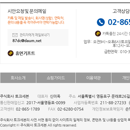
시안요청및 문의메일
고객상담
카톡 및 메일 발송시, 회사명(성함), 연락처,
02-86
문의내용을 꼭 적어주셔야 연락가능합니다.
카톡플친 24시간 
관리자에게 메일보내기
87dc@daum.net
업무 : 오전9시~오후6시(토요일,
후12시~오
급한연락 : 010-3
휴먼기프트
회사소개
쇼핑가이드
이용약관
개인
주식회사 토크세븐
대표자
신미옥
주소
서울특별시 영등포구 문래로26길 6
통신판매업신고
2017-서울영등포-0099
사업자등록번호
211-88-27233
고객센터
02-865-1789
FAX
02-6280-0754
개인정보보호책임자
손명
주식회사 토크세븐의 사전 서면 동의 없이 사이트의 일체의 정보, 콘텐츠 및 UI등을 상업적 목
Copyright ⓒ 주식회사 토크세븐 All rights reserved.