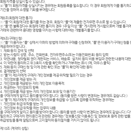
회원자격을 상실시킬 수 있습니다.
④ “몰”이 회원자격을 상실시키는 경우에는 회원등록을 말소합니다. 이 경우 회원에게 이를 통지하고
기간을 정하여 소명할 기회를 부여합니다.
제8조(회원에 대한 통지)
① "몰"이 회원에 대한 통지를 하는 경우, 회원이 "몰"에 제출한 전자우편 주소로 할 수 있습니다.
② "몰"은 불특정다수 회원에 대한 통지의 경우 1주일 이상 "몰" 게시판에 게시함으로써 개별 통지에
거래와 관련하여 중대한 영향을 미치는 사항에 대하여는 개별통지를 합니다.
제9조(구매신청)
① "몰" 이용자는 "몰" 상에서 이하의 방법에 의하여 구매를 신청하며, “몰”은 이용자가 구매신청을
제공하여야 합니다..
1. 재화 등의 검색 및 선택
2. 받는 사람의 성명, 주소, 전화번호, 전자우편주소(또는 이동전화번호) 등의 입력
3. 약관내용, 청약철회 권이 제한되는 서비스, 배송료 · 설치비 등의 비용 부담과 관련한 내용에 대한
4. 이 약관에 동의하고 위 3호의 사항을 확인하거나 거부하는 표시 (예, 마우스 클릭)
5. 재화 등의 구매신청 및 이에 관한 확인 또는 “몰”의 확인에 대한 동의
6. 결제방법의 선택
② “몰”이 제3자에게 구매자 개인정보를 제공·위탁할 필요가 있는 경우
1. 개인정보를 제공 받는 자.
2. 개인정보를 제공받는 자의 개인정보 이용목적.
3. 제공하는 개인정보의 항목.
4. 개인정보를 제공 받는 자의 개인정보 보유 및 이용기간
을 구매자에게 알리고 동의를 받아야 합니다. (동의를 받은 사항이 변경되는 경우에도 같습니다.)
③ “몰”이 제3자에게 구매자의 개인정보를 취급할 수 있도록 업무를 위탁하는 경우에는
1. 개인정보 취급 위탁을 받는 자.
2. 개인정보 취급 위탁을 하는 업무의 내용
을 구매자에게 알리고 동의를 받아야 합니다.(동의를 받은 사항이 변경되는 경우에도 같습니다.) 다
필요하고 구매자의 편의증진과 관련된 경우에는 『정보통신망 이용촉진 및 정보보호 등에 관한 법률
취급방침을 통해 알림으로써 고지절차와 동의절차를 거치지 않아도 됩니다.
제10조 (계약의 성립)