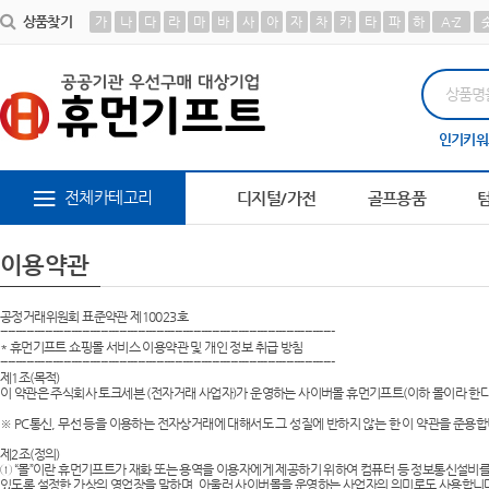
상품찾기
가
나
다
라
마
바
사
아
자
차
카
타
파
하
A-Z
슈
10
피트 텀블러
1
AP-100013
2
AP-100378
3
AP-100267
4
AP-100242
인기키워
5
전체카테고리
디지털/가전
골프용품
이용약관
공정거래위원회 표준약관 제10023호
------------------------------------------------------------------------------------------
* 휴먼기프트 쇼핑몰 서비스 이용약관 및 개인 정보 취급 방침
------------------------------------------------------------------------------------------
제1조(목적)
이 약관은 주식회사 토크세븐 (전자거래 사업자)가 운영하는 사이버몰 휴먼기프트(이하 몰이라 한다
※ PC통신, 무선 등을 이용하는 전자상거래에 대해서도 그 성질에 반하지 않는 한 이 약관을 준용합
제2조(정의)
① “몰”이란 휴먼기프트가 재화 또는 용역을 이용자에게 제공하기 위하여 컴퓨터 등 정보통신설비를
있도록 설정한 가상의 영업장을 말하며, 아울러 사이버몰을 운영하는 사업자의 의미로도 사용합니