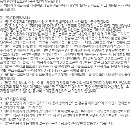
등의 반환에 필요한 비용은 “몰”이 부담합니다.
④ 이용자가 재화 등을 제공받을 때 발송비를 부담한 경우에 “몰”은 청약철회 시 그 비용을 누가 
표시합니다.
제17조(개인정보보호)
① "몰"은 이용자의 개인정보 수집 시 필요한 범위에서 최소한의 정보를 수집합니다.
② “몰”은 회원가입 시 구매계약 이행에 필요한 정보를 미리 수집하지 않습니다. 다만, 관련 법령
확인이 필요한 경우로서 최소한의 특정 개인정보를 수집하는 경우에는 그러하지 아니합니다.
③ "몰"은 이용자의 개인정보를 수집, 이용하는 때에는 반드시 당해 이용자에게 그 목적을 고지하고
④ “몰”은 수집된 개인정보를 목적 외의 용도로 이용할 수 없으며, 새로운 이용목적이 발생한 경우
단계에서 당해 이용자에게 그 목적을 고지하고 동의를 받습니다. 다만, 관련 법령에 달리 정함이 있
⑤ "몰"이 제2항과 제3항에 의해 이용자의 동의를 받아야 하는 경우에는 개인정보관리 책임자의 신원
수집목적 및 이용목적, 제3자에 대한 정보제공 관련사항(제공받은 자, 제공목적 및 제공할 정보의 
제22조 제2항이 규정한 사항을 미리 명시하거나 고지해야 하며 이용자는 언제든지 이 동의를 철회할
⑥ 이용자는 언제든지 "몰"이 가지고 있는 자신의 개인정보에 대해 열람 및 오류 정정을 요구할 수 있
조치를 취할 의무를 집니다. 이용자가 오류의 정정을 요구한 경우에는 "몰"은 그 오류를 정정할 때
⑦ "몰"은 개인정보 보호를 위하여 관리자를 한정하여 그 수를 최소화하며 신용카드, 은행계좌 등을
유출, 변조 등으로 인한 이용자의 손해에 대하여 모든 책임을 집니다.
⑧ "몰" 또는 그로부터 개인정보를 제공받은 제3자는 개인정보의 수집 목적 또는 제공받은 목적을 
파기합니다.
⑨ “몰”은 개인정보의 수집ㆍ이용ㆍ제공에 관한 동의 란을 미리 선택한 것으로 설정해 두지 않습
이용자의 동의 거절 시 제한되는 서비스를 구체적으로 명시하고, 필수 수집항목이 아닌 개인정보
거절을 이유로 회원가입 등 서비스 제공을 제한하거나 거절하지 않습니다.
제18조("몰"의 의무)
① "몰"은 법령과 이 약관이 금지하거나 공서 양속에 반하는 행위를 하지 않으며 이 약관이 정하는
제공하는데 최선을 다하여야 합니다.
② "몰"은 이용자가 안전하게 인터넷 서비스를 이용할 수 있도록 이용자의 개인정보 (신용정보 포함
③ "몰"이 상품이나 용역에 대하여 『표시·광고의 공정화에 관한 법률』 제3조 소정의 부당한 표시
이를 배상할 책임을 집니다.
④ "몰"은 이용자가 동의하지 않는 영리목적의 광고성 전자우편을 발송 하지 않습니다.