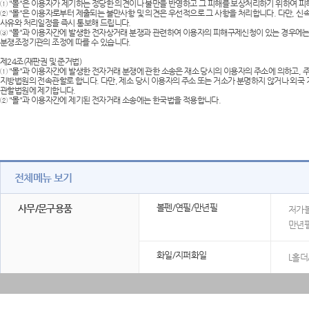
① "몰"은 이용자가 제기하는 정당한 의견이나 불만을 반영하고 그 피해를 보상처리하기 위하여 
② "몰"은 이용자로부터 제출되는 불만사항 및 의견은 우선적으로 그 사항을 처리합니다. 다만, 신
사유와 처리일정을 즉시 통보해 드립니다.
③ "몰"과 이용자간에 발생한 전자상거래 분쟁과 관련하여 이용자의 피해구제신청이 있는 경우에
분쟁조정기관의 조정에 따를 수 있습니다.
제24조(재판권 및 준거법)
① "몰"과 이용자간에 발생한 전자거래 분쟁에 관한 소송은 재소 당시의 이용자의 주소에 의하고,
지방법원의 전속관할로 합니다. 다만, 제소 당시 이용자의 주소 또는 거소가 분명하지 않거나 외
관할법원에 제기합니다.
② "몰"과 이용자간에 제기된 전자거래 소송에는 한국법을 적용합니다.
전체메뉴 보기
볼펜/연필/만년필
사무/문구용품
저가볼
만년
화일/지퍼화일
L홀더