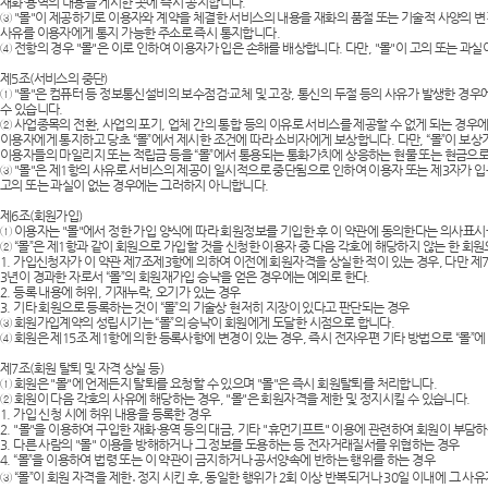
재화·용역의 내용을 게시한 곳에 즉시 공지합니다.
③ "몰"이 제공하기로 이용자와 계약을 체결한 서비스의 내용을 재화의 품절 또는 기술적 사양의 변
사유를 이용자에게 통지 가능한 주소로 즉시 통지합니다.
④ 전항의 경우 "몰"은 이로 인하여 이용자가 입은 손해를 배상합니다. 다만, "몰"이 고의 또는 과
제5조(서비스의 중단)
① "몰"은 컴퓨터 등 정보통신설비의 보수점검·교체 및 고장, 통신의 두절 등의 사유가 발생한 경
수 있습니다.
② 사업종목의 전환, 사업의 포기, 업체 간의 통합 등의 이유로 서비스를 제공할 수 없게 되는 경우에
이용자에게 통지하고 당초 “몰”에서 제시한 조건에 따라 소비자에게 보상합니다. 다만, “몰”이 보
이용자들의 마일리지 또는 적립금 등을 “몰”에서 통용되는 통화가치에 상응하는 현물 또는 현금으
③ "몰"은 제1항의 사유로 서비스의 제공이 일시적으로 중단됨으로 인하여 이용자 또는 제3자가 입은
고의 또는 과실이 없는 경우에는 그러하지 아니합니다.
제6조(회원가입)
① 이용자는 "몰"에서 정한 가입 양식에 따라 회원정보를 기입한 후 이 약관에 동의한다는 의사표
② “몰”은 제1항과 같이 회원으로 가입할 것을 신청한 이용자 중 다음 각호에 해당하지 않는 한 회
1. 가입신청자가 이 약관 제7조제3항에 의하여 이전에 회원자격을 상실한 적이 있는 경우, 다만 제
3년이 경과한 자로서 “몰”의 회원재가입 승낙을 얻은 경우에는 예외로 한다.
2. 등록 내용에 허위, 기재누락, 오기가 있는 경우
3. 기타 회원으로 등록하는 것이 “몰”의 기술상 현저히 지장이 있다고 판단되는 경우
③ 회원가입계약의 성립시기는 “몰”의 승낙이 회원에게 도달한 시점으로 합니다.
④ 회원은 제15조 제1항에 의한 등록사항에 변경이 있는 경우, 즉시 전자우편 기타 방법으로 “몰”
제7조(회원 탈퇴 및 자격 상실 등)
① 회원은 "몰"에 언제든지 탈퇴를 요청할 수 있으며 "몰"은 즉시 회원탈퇴를 처리합니다.
② 회원이 다음 각호의 사유에 해당하는 경우, "몰"은 회원자격을 제한 및 정지시킬 수 있습니다.
1. 가입 신청 시에 허위 내용을 등록한 경우
2. "몰"을 이용하여 구입한 재화·용역 등의 대금, 기타 "휴먼기프트" 이용에 관련하여 회원이 부담
3. 다른 사람의 "몰" 이용을 방해하거나 그 정보를 도용하는 등 전자거래질서를 위협하는 경우
4. “몰”을 이용하여 법령 또는 이 약관이 금지하거나 공서양속에 반하는 행위를 하는 경우
③ “몰”이 회원 자격을 제한․정지 시킨 후, 동일한 행위가 2회 이상 반복되거나 30일 이내에 그 사