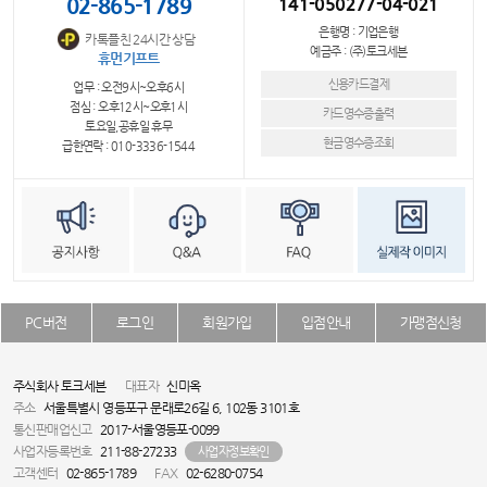
02-865-1789
141-050277-04-021
은행명 : 기업은행
카톡플친 24시간 상담
예금주 : (주)토크세븐
휴먼기프트
신용카드결제
업무 : 오전9시~오후6시
점심 : 오후12시~오후1시
카드영수증출력
토요일,공휴일 휴무
현금영수증조회
급한연락 : 010-3336-1544
PC버전
로그인
회원가입
입점안내
가맹점신청
주식회사 토크세븐
대표자
신미옥
주소
서울특별시 영등포구 문래로26길 6, 102동 3101호
통신판매업신고
2017-서울영등포-0099
사업자등록번호
211-88-27233
사업자정보확인
고객센터
02-865-1789
FAX
02-6280-0754