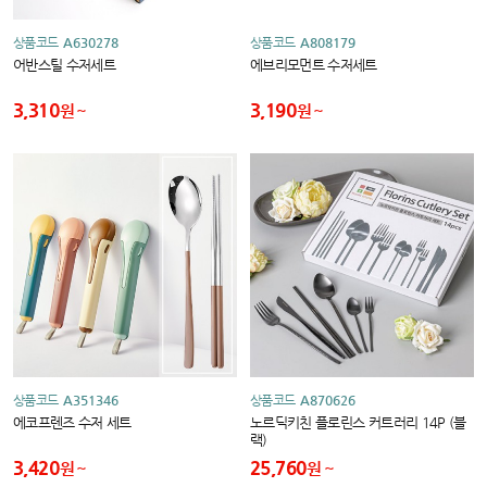
상품코드
A630278
상품코드
A808179
어반스틸 수저세트
에브리모먼트 수저세트
3,310
3,190
원
원
상품코드
A351346
상품코드
A870626
에코프렌즈 수저 세트
노르딕키친 플로린스 커트러리 14P (블
랙)
3,420
25,760
원
원