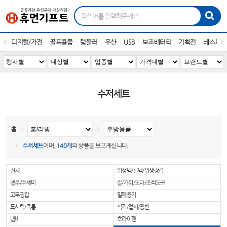
디지털/가전
골프용품
텀블러
우산
USB
보조배터리
기획전
베스트1
수저세트
홈
수저세트
이며,
140개
의 상품을 보고계십니다.
전체
위생백/롤백/위생장갑
행주/수세미
칼/가위/도마/조리도구
고무장갑
밀폐용기
도시락/죽통
식기/접시/쟁반
냄비
후라이팬