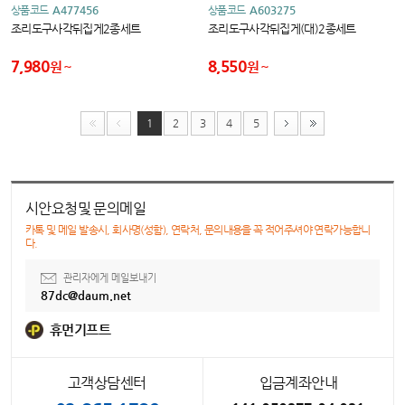
상품코드
A477456
상품코드
A603275
조리도구사각뒤집게2종세트
조리도구사각뒤집게(대)2종세트
7,980
8,550
원
원
1
2
3
4
5
시안요청및 문의메일
카톡 및 메일 발송시, 회사명(성함), 연락처, 문의내용을 꼭 적어주셔야 연락가능합니
다.
관리자에게 메일보내기
87dc@daum.net
휴먼기프트
고객상담센터
입금계좌안내