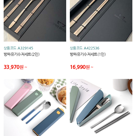
상품코드
A329145
상품코드
A422536
방짜유기수저세트(2인)
방짜유기수저세트(1인)
33,970
16,990
원
원