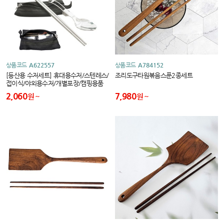
상품코드
A622557
상품코드
A784152
[등산용 수저세트] 휴대용수저/스텐레스/
조리도구타원볶음스푼2종세트
접이식/야외용수저/개별포장/캠핑용품
2,060
7,980
원
원