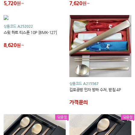
5,720
7,620
원
원
상품코드
A252022
스윗 하트 티스푼 10P [BMK-127]
8,620
원
상품코드
A215567
김포공방 민자 방짜 수저, 받침 4P
가격문의
덤증정
덤증정