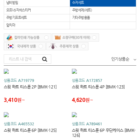
냄비받침
수저세트
오프너/자석스티커
주방세제(세트)
주방기프트세트
기타주방용품
앞치마
인기상품순
상품코드
A719779
상품코드
A172857
스윗 하트 티스푼 2P [BMK-121]
스윗 하트 티스푼 4P [BMK-123]
3,410
4,620
원
원
상품코드
A465532
상품코드
A789461
스윗 하트 티스푼 6P [BMK-125]
스윗 하트 티스푼 6P 우단케이스 [BMK-
126]