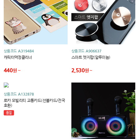
상품코드
A319484
상품코드
A906637
캐릭터액정클리너
스마트 엣지팝(알루미늄)
440
2,530
원
원
상품코드
A132878
로카 모빌리티 교통카드(선불카드/전국
호환)
품절