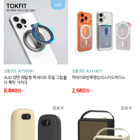
상품코드
A759591
상품코드
A731877
ALIO 양면 메탈형 맥세이프 듀얼 그립홀
맥세이프반투명심리스카드케이스
더 톡핏 거치대
6,840
2,680
원
원