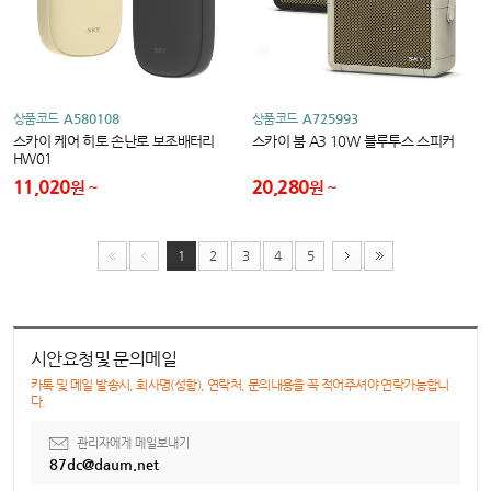
상품코드
A580108
상품코드
A725993
스카이 케어 히토 손난로 보조배터리
스카이 붐 A3 10W 블루투스 스피커
HW01
11,020
20,280
원
원
1
2
3
4
5
시안요청및 문의메일
카톡 및 메일 발송시, 회사명(성함), 연락처, 문의내용을 꼭 적어주셔야 연락가능합니
다.
관리자에게 메일보내기
87dc@daum.net