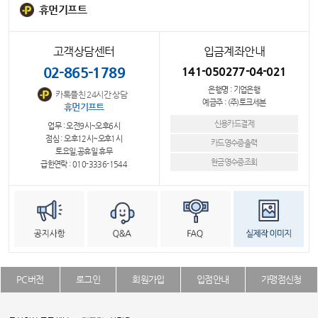
휴먼기프트
고객상담센터
입금계좌안내
02-865-1789
141-050277-04-021
은행명 : 기업은행
카톡플친 24시간 상담
예금주 : (주)토크세븐
휴먼기프트
신용카드결제
업무 : 오전9시~오후6시
점심 : 오후12시~오후1시
카드영수증출력
토요일,공휴일 휴무
현금영수증조회
급한연락 : 010-3336-1544
PC버전
로그인
회원가입
입점안내
가맹점신청