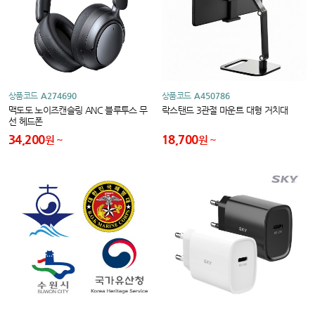
상품코드
A274690
상품코드
A450786
맥도도 노이즈캔슬링 ANC 블루투스 무
락스탠드 3관절 마운트 대형 거치대
선 헤드폰
34,200
18,700
원
원