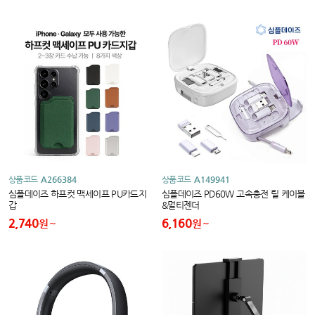
상품코드
A266384
상품코드
A149941
심플데이즈 하프컷 맥세이프 PU카드지
심플데이즈 PD60W 고속충전 릴 케이블
갑
&멀티젠더
2,740
6,160
원
원