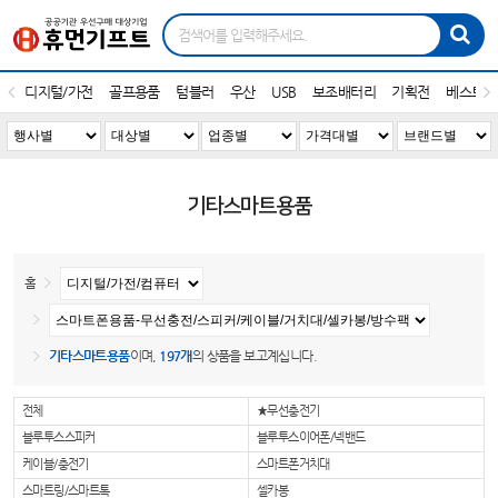
디지털/가전
골프용품
텀블러
우산
USB
보조배터리
기획전
베스트1
기타스마트용품
홈
기타스마트용품
이며,
197개
의 상품을 보고계십니다.
전체
★무선충전기
블루투스스피커
블루투스이어폰/넥밴드
케이블/충전기
스마트폰거치대
스마트링/스마트톡
셀카봉