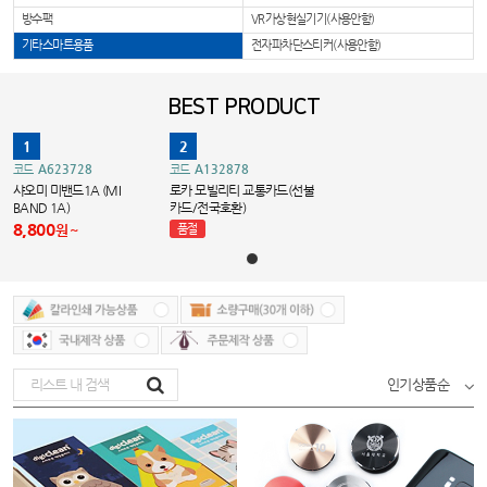
방수팩
VR가상현실기기(사용안함)
기타스마트용품
전자파차단스티커(사용안함)
BEST PRODUCT
1
2
A623728
A132878
코드
코드
샤오미 미밴드1A (MI
로카 모빌리티 교통카드(선불
BAND 1A)
카드/전국호환)
8,800
원
품절
인기상품순