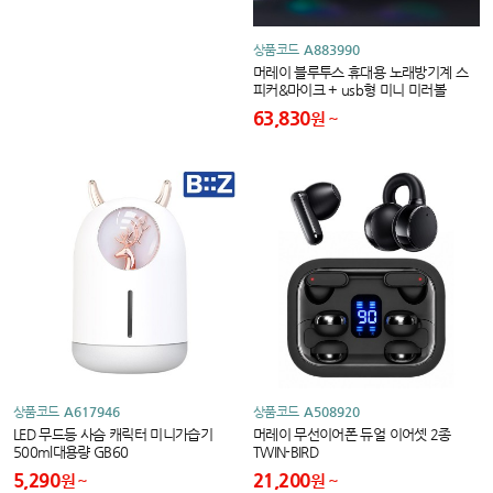
상품코드
A883990
머레이 블루투스 휴대용 노래방기계 스
피커&마이크 + usb형 미니 미러볼
Blue-Eye
63,830
원
상품코드
A617946
상품코드
A508920
LED 무드등 사슴 캐릭터 미니가습기
머레이 무선이어폰 듀얼 이어셋 2종
500ml대용량 GB60
TWIN-BIRD
5,290
21,200
원
원