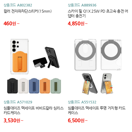
상품코드
A802382
상품코드
A889936
컬러 전자파차단스티커(15mm)
스카이 필 Q1X 25W PD 초고속 충전 어
댑터 충전기
460
4,850
원
원
상품코드
A571029
상품코드
A551532
심플데이즈 맥세이프 비비드칼라 심리스
심플데이즈 맥세이프 투명 거치형 카드
카드케이스
케이스
3,530
6,500
원
원