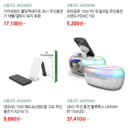
상품코드
A620663
상품코드
A429096
기어프렌즈 폴딩맥세이프 3in1 무선충전
프라임큐 15W PD 듀얼코일 무선충전
기 애플/갤럭시 워치 호환
스탠드 PDWC150
17,100
5,200
원
원
상품코드
A544491
상품코드
A455692
데코AD 15W 패드&스탠드형 고속 무선
UM2 무선 충전 블루투스 UMWH-
충전기 AD-W15
BT15WLED
9,690
37,410
원
원