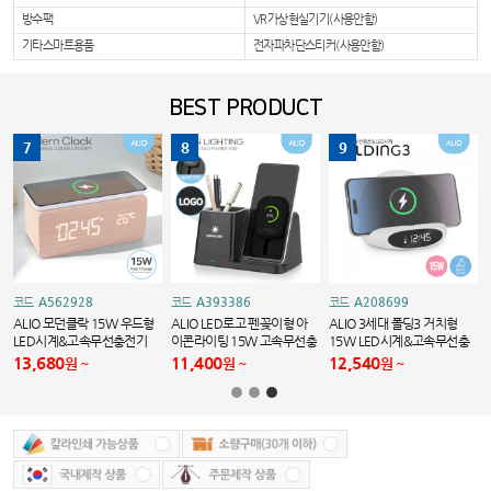
방수팩
VR가상현실기기(사용안함)
기타스마트용품
전자파차단스티커(사용안함)
BEST PRODUCT
7
8
9
A562928
A393386
A208699
코드
코드
코드
충
ALIO 모던클락 15W 우드형
ALIO LED로고 펜꽂이형 아
ALIO 3세대 폴딩3 거치형
LED시계&고속무선충전기
이콘라이팅 15W 고속무선충
15W LED시계&고속무선충
전기
전기
13,680
11,400
12,540
원
원
원