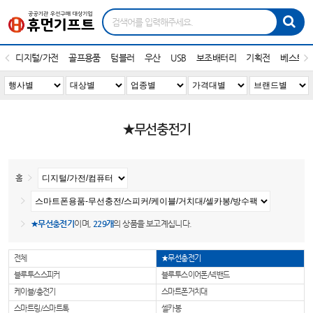
디지털/가전
골프용품
텀블러
우산
USB
보조배터리
기획전
베스트1
★무선충전기
홈
★무선충전기
이며,
229개
의 상품을 보고계십니다.
전체
★무선충전기
블루투스스피커
블루투스이어폰/넥밴드
케이블/충전기
스마트폰거치대
스마트링/스마트톡
셀카봉