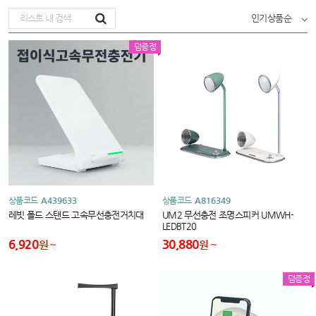
인기상품순
덤증정
상품코드
A439633
상품코드
A816349
레빗 폴드 스탠드 고속무선충전거치대
UM2 무선충전 조명스피커 UMWH-
LEDBT20
6,920
30,880
원
원
덤증정