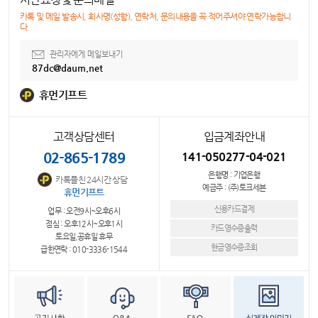
카톡 및 메일 발송시, 회사명(성함), 연락처, 문의내용을 꼭 적어주셔야 연락가능합니
다.
관리자에게 메일보내기
87dc@daum.net
휴먼기프트
고객상담센터
입금계좌안내
02-865-1789
141-050277-04-021
은행명 : 기업은행
카톡플친 24시간 상담
예금주 : (주)토크세븐
휴먼기프트
신용카드결제
업무 : 오전9시~오후6시
점심 : 오후12시~오후1시
카드영수증출력
토요일,공휴일 휴무
현금영수증조회
급한연락 : 010-3336-1544