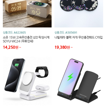
상품코드
A622605
상품코드
A505691
소유 15W 고속무선충전 LED 탁상시계
나빌레라 블랙 자개 무선충전패드 C타입
SOYU-WC24 (무료인쇄)
14,250
19,380
원
원