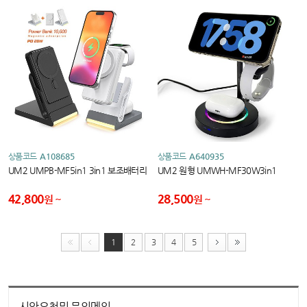
상품코드
A108685
상품코드
A640935
UM2 UMPB-MF5in1 3in1 보조배터리
UM2 원형 UMWH-MF30W3in1
42,800
28,500
원
원
1
2
3
4
5
시안요청및 문의메일