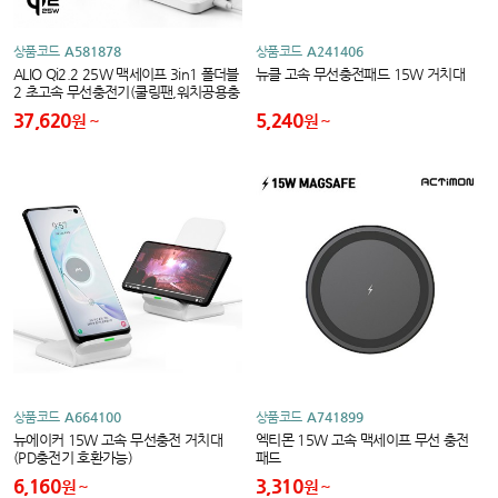
상품코드
A581878
상품코드
A241406
ALIO Qi2.2 25W 맥세이프 3in1 폴더블
뉴클 고속 무선충전패드 15W 거치대
2 초고속 무선충전기(쿨링팬,워치공용충
전)
37,620
5,240
원
원
상품코드
A664100
상품코드
A741899
뉴에이커 15W 고속 무선충전 거치대
엑티몬 15W 고속 맥세이프 무선 충전
(PD충전기 호환가능)
패드
6,160
3,310
원
원