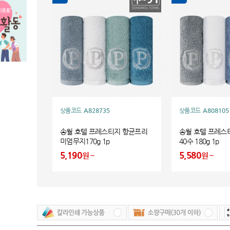
상품코드
A828735
상품코드
A808105
송월 호텔 프레스티지 항균프리
송월 호텔 프레스
미엄무지170g 1p
40수 180g 1p
5,190
5,580
원
원