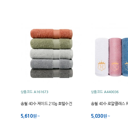
상품코드
A161673
상품코드
A440036
송월 40수 제이드 210g 호텔수건
송월 40수 로얄클래스 R
5,610
5,030
원
원