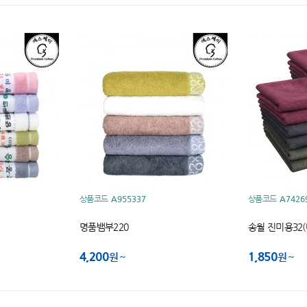
상품코드
A955337
상품코드
A7426
명품뱀부220
송월 진미용32(
4,200
1,850
원
원