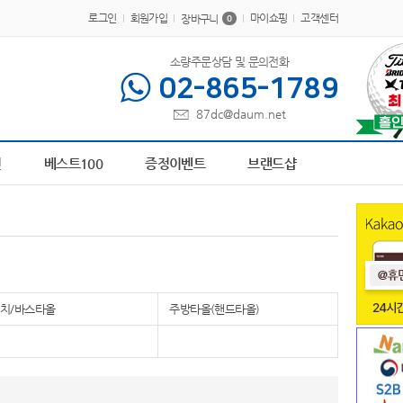
로그인
회원가입
마이쇼핑
고객센터
장바구니
0
소량주문상담 및 문의전화
02-865-1789
87dc@daum.net
10
AP-100378
1
책갈피
2
파스텔 칫솔
3
AP-100413
4
담요
5
AP-100209
6
전
베스트100
증정이벤트
브랜드샵
치/바스타올
주방타올(핸드타올)