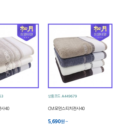
53
상품코드
A449679
사40
CM모던스티치전사40
5,690
원