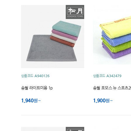
상품코드
A940126
상품코드
A342479
송월 라이트미용 1p
송월 포모스 뉴 스포츠2
1,940
1,900
원
원