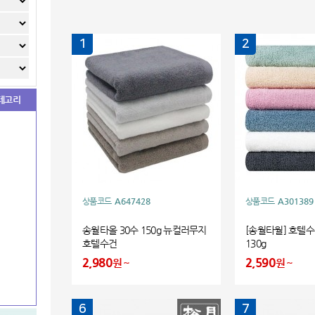
1
2
테고리
상품코드
A647428
상품코드
A301389
송월타올 30수 150g 뉴컬러무지
[송월타월] 호텔
호텔수건
130g
2,980
2,590
원
원
6
7