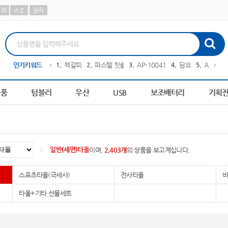
하
A-Z
숫자
담요
인기키워드
5
AP-100209
6
피트 텀블러
7
AP-100364
8
AP-100616
9
장바구니
용품
텀블러
우산
USB
보조배터리
기획
일반(세면)타올
이며,
2,403개
의 상품을 보고계십니다.
스포츠타올(극세사)
전사타올
비
타올+기타 선물세트