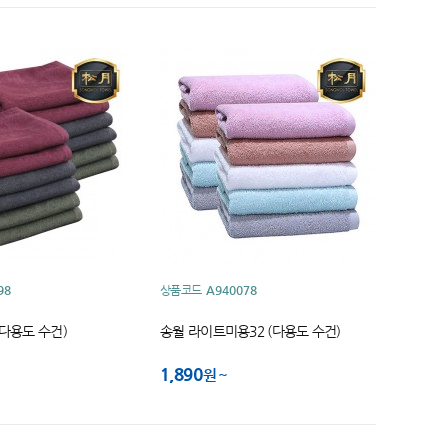
98
상품코드
A940078
다용도 수건)
송월 라이트미용32 (다용도 수건)
1,890
원