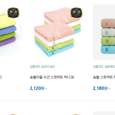
상품코드
A551262
상품코드
A8595
0
송월타올 수건 스윗하트 하니36
송월 스윗하트 하
2,120
2,180
원
원