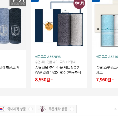
상품코드
A562898
상품코드
A6310
수건2매+전용박스+띠지+쇼핑백
티지 항균코마
송월타올 추석 선물 세트 NO.2
송월 스윗하트-
(SW 빌라 150G 30수 2매+추석
세트
패키지+쇼핑백)
8,550
7,960
원
원