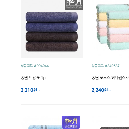
상품코드
A994044
상품코드
A849687
송월 미용36 1p
송월 포모스 허니펜스3
2,210
2,240
원
원