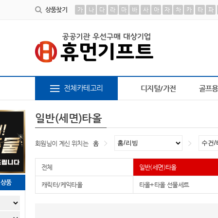
상품찾기
가
나
다
라
마
바
사
아
자
차
카
타
파
P-100616
9
장바구니
10
AP-100378
1
책갈피
2
파스텔 칫솔
3
AP-100413
4
전체카테고리
디지털/가전
골프
일반(세면)타올
회원님이 계신 위치는
홈
전체
일반(세면)타올
천상품
캐릭터/케익타올
타올+타올 선물세트