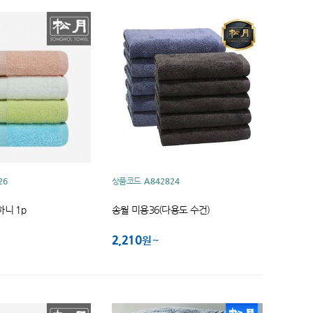
26
상품코드
A842824
니 1p
송월 미용36(다용도 수건)
2,210
원