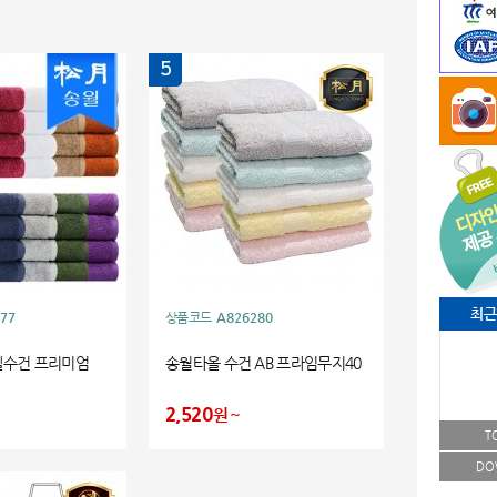
5
최근
77
상품코드
A826280
텔수건 프리미엄
송월타올 수건 AB 프라임무지40
2,520
원
T
DO