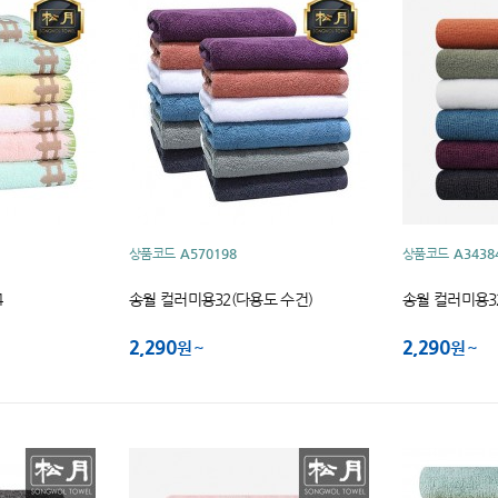
상품코드
A570198
상품코드
A3438
4
송월 컬러미용32(다용도 수건)
송월 컬러미용32
2,290
2,290
원
원