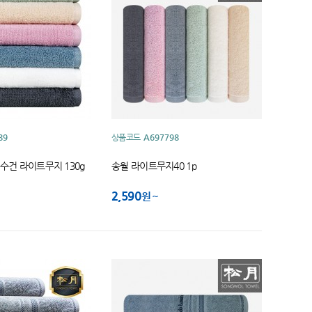
89
상품코드
A697798
수건 라이트무지 130g
송월 라이트무지40 1p
2,590
원