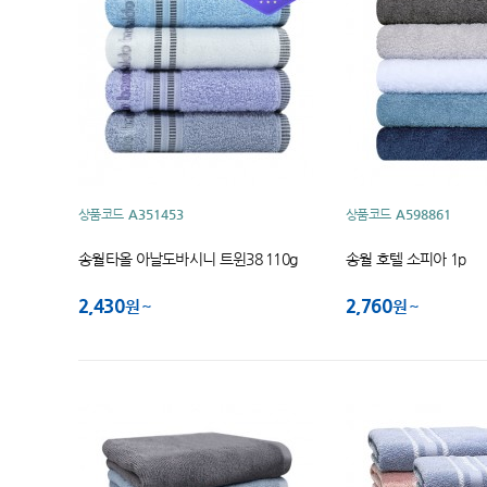
상품코드
A351453
상품코드
A598861
송월타올 아날도바시니 트윈38 110g
송월 호텔 소피아 1p
2,430
2,760
원
원