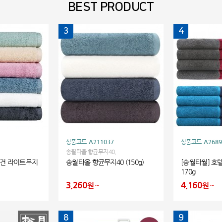
BEST PRODUCT
3
4
상품코드
A211037
상품코드
A2689
송월타올 향균무지40,
수건 라이트무지
송월타올 향균무지40 (150g)
[송월타월] 호
170g
3,260
4,160
원
원
8
9