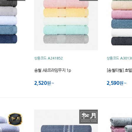
상품코드
A241852
상품코드
A3013
송월 AB프라임무지 1p
[송월타월] 호텔
2,520
2,590
원
원