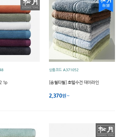
48
상품코드
A371052
 1p
[송월타월] 호텔수건 데이라인
2,370
원