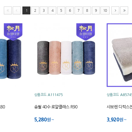
1
2
3
4
5
6
7
8
9
10
상품코드
A111475
상품코드
A8574
80
송월 40수 로얄클래스 R90
샤보렌 디럭스전
5,280
3,920
원
원