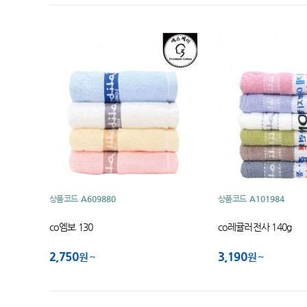
상품코드
A609880
상품코드
A101984
co엠보 130
co레귤러전사 140g
2,750
3,190
원
원