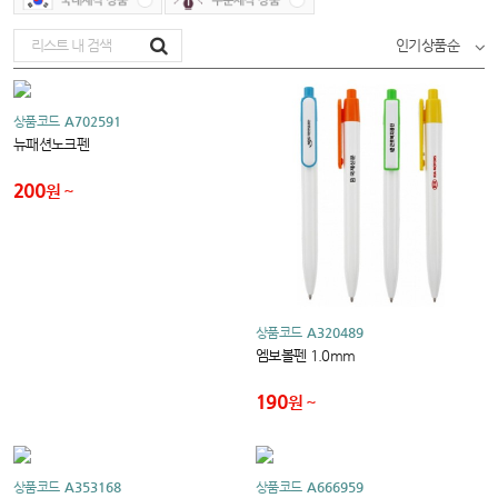
인기상품순
상품코드
A702591
뉴패션노크펜
200
원
상품코드
A320489
엠보볼펜 1.0mm
190
원
상품코드
A353168
상품코드
A666959