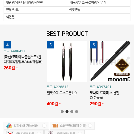
형광펜/캐릭터/네임펜/싸인펜
기능성/폰줄/목걸이펜/지우개
연필/샤프
씨앗연필
색연필
BEST PRODUCT
4
5
6
A486452
코드
(국산)코리아니들볼노크(빈
티지)(독일잉크/초초저점도)
260
원
A228813
A397401
코드
코드
밀룩스제트스트롱1.0
모나미 트리피스 볼펜
(0.7mm)
400
290
원
원