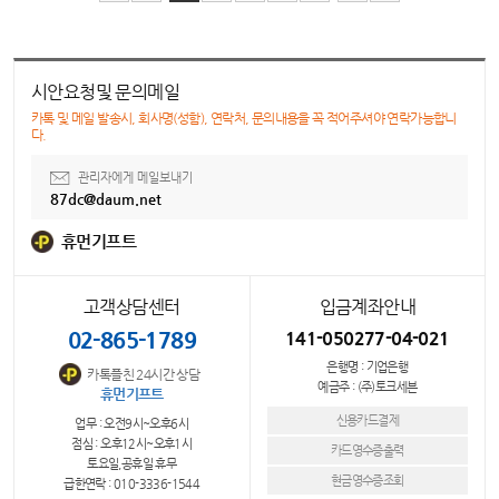
시안요청및 문의메일
카톡 및 메일 발송시, 회사명(성함), 연락처, 문의내용을 꼭 적어주셔야 연락가능합니
다.
관리자에게 메일보내기
87dc@daum.net
휴먼기프트
고객상담센터
입금계좌안내
02-865-1789
141-050277-04-021
은행명 : 기업은행
카톡플친 24시간 상담
예금주 : (주)토크세븐
휴먼기프트
신용카드결제
업무 : 오전9시~오후6시
점심 : 오후12시~오후1시
카드영수증출력
토요일,공휴일 휴무
현금영수증조회
급한연락 : 010-3336-1544