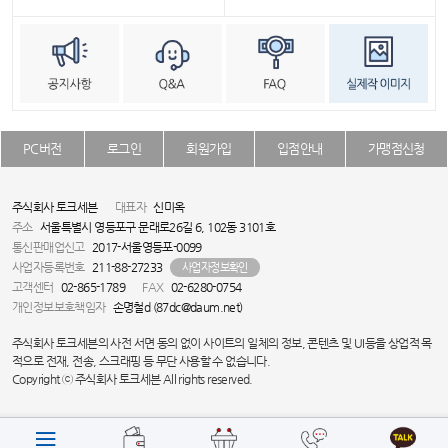
PC버전
로그인
회원가입
입점안내
가맹점신청
주식회사 토크세븐
대표자
신미옥
주소
서울특별시 영등포구 문래로26길 6, 102동 3101호
통신판매업신고
2017-서울영등포-0099
사업자등록번호
211-88-27233
사업자정보확인
고객센터
02-865-1789
FAX
02-6280-0754
개인정보보호책임자
손명철d (87dc@daum.net)
주식회사 토크세븐의 사전 서면 동의 없이 사이트의 일체의 정보, 콘텐츠 및 UI등을 상업적 목
적으로 전재, 전송, 스크래핑 등 무단 사용할 수 없습니다.
Copyright ⓒ 주식회사 토크세븐 All rights reserved.