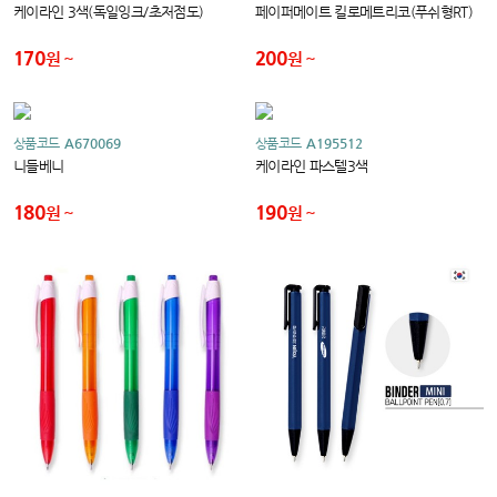
케이라인 3색(독일잉크/초저점도)
페이퍼메이트 킬로메트리코(푸쉬형RT)
170
200
원
원
상품코드
A670069
상품코드
A195512
니들베니
케이라인 파스텔3색
180
190
원
원