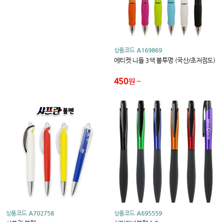
상품코드
A169869
에티켓 니들 3색 불투명 (국산/초저점도)
450
원
상품코드
A702758
상품코드
A695559