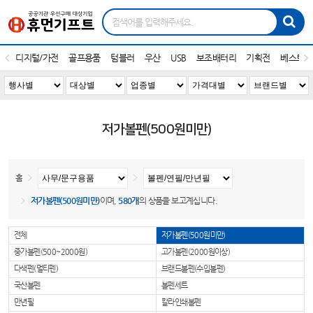
디지털/가전
골프용품
텀블러
우산
USB
보조배터리
기획전
베스트1
저가볼펜(500원미만)
홈
저가볼펜(500원미만)
이며,
580개
의 상품을 보고계십니다.
전체
저가볼펜(500원미만)
중가볼펜(500~2000원)
고가볼펜(2000원이상)
다색펜(멀티펜)
브랜드볼펜(수입볼펜)
국산볼펜
볼펜세트
만년필
칼라인쇄볼펜