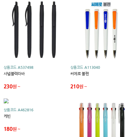
상품코드
A537498
상품코드
A113040
샤넬블랙라바
씨에로 볼펜
230
210
원
원
상품코드
A462816
케빈
180
원