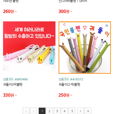
샤프란 볼펜
신디라바볼펜 1.0mm
260
300
원
원
상품코드
A845466
상품코드
A416572
귀돌이3색볼펜
귀돌이(2색)볼펜
330
250
원
원
1
2
3
4
5