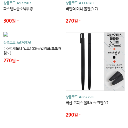
상품코드
A572907
상품코드
A111870
파스텔니들소닉투명
바인더 미니 볼펜(0.7)
300
270
원
원
상품코드
A629526
(국산)세도나 알토100(독일잉크/초초저
점도)
270
원
상품코드
A862293
국산 오피스 올라바노크펜0.7
290
원