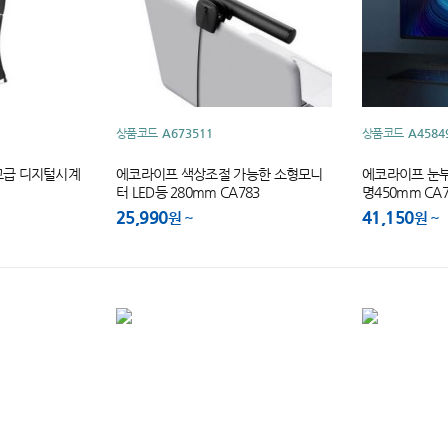
상품코드
A673511
상품코드
A4584
고급 디지털시계
에코라이프 색상조절 가능한 소형모니
에코라이프 눈부
터 LED등 280mm CA783
명450mm CA7
25,990
41,150
원
원