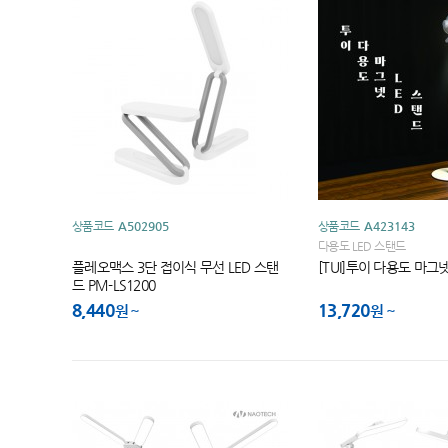
상품코드
A502905
상품코드
A423143
다용도 LED 스탠드
플레오맥스 3단 접이식 무선 LED 스탠
[TUI]투이 다용도 마그넷
드 PM-LS1200
8,440
13,720
원
원