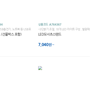
34
상품코드
A764367
SB충전기, 노트북 등 USB포
*3단밝기 조절, 18개 LED 라이트 구성 , 발광패
하는 USB LED라이트
널은 무광 처리가 되어 눈부심이 적습니다.
트 (선물박스 포함)
LED도너츠스탠드
7,040
원