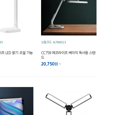
35
상품코드
A780023
이프 LED 밝기 조절 가능
CC759 에코라이프 베이직 독서등 스탠
드
20,750
원