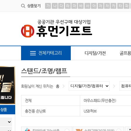
상품찾기
가
나
다
라
마
바
사
아
자
차
카
타
파
텔 칫솔
9
장바구니
10
AP-100048
1
책갈피
2
AP-100364
3
AP-100209
4
전체카테고리
디지털/가전
골프
스탠드/조명/램프
회원님이 계신 위치는
홈
전체
마우스패드(무선충전)
천상품
충전용 손난로
USB허브