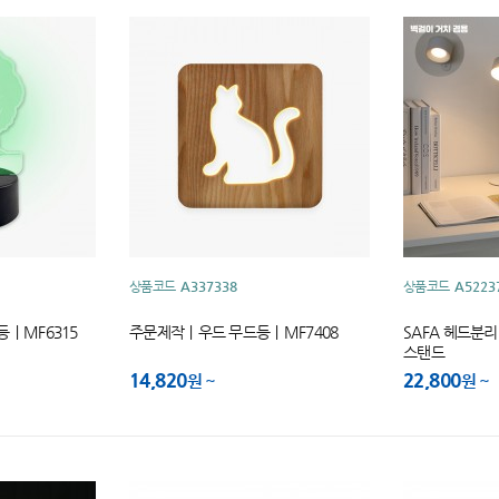
상품코드
A337338
상품코드
A5223
｜MF6315
주문제작｜우드 무드등｜MF7408
SAFA 헤드분리
스탠드
14,820
22,800
원
원