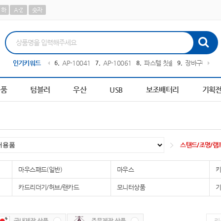
하
A-Z
숫자
피트 텀블러
인기키워드
5
담요
6
AP-100413
7
AP-100616
8
파스텔 칫솔
9
장바구니
10
용품
텀블러
우산
USB
보조배터리
기획
스탠드/조명/램
마우스패드(일반)
마우스
카드리더기/허브/랜카드
모니터상품
기