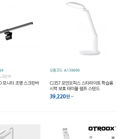
84
상품코드
A139690
 스크린바
ED 모니터 조명 스크린바
CJ357 모던오피스 스타라이트 학습용
시력 보호 테이블 램프 스텐드
39,220
원