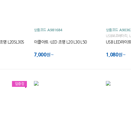
상품코드
A981684
상품코드
A9036
USB보조배터리, U
트에 연결하여 사용
명 L20SL30S
이클아트 -LED 조명 L20 L30 L50
USB LED라이
7,000
1,080
원
원
덤증정