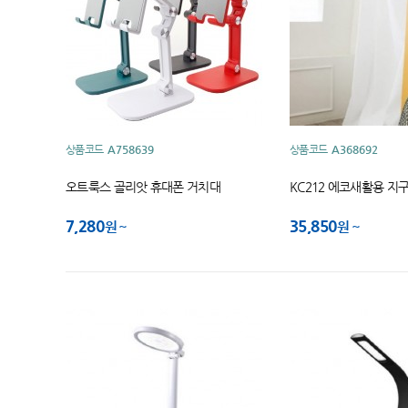
상품코드
A758639
상품코드
A368692
오트룩스 골리앗 휴대폰 거치대
KC212 에코새활용 지
7,280
35,850
원
원