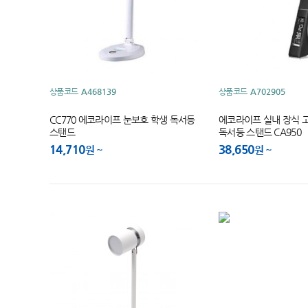
상품코드
A468139
상품코드
A702905
CC770 에코라이프 눈보호 학생 독서등
에코라이프 실내 장식 
스탠드
독서등 스탠드 CA950
14,710
38,650
원
원