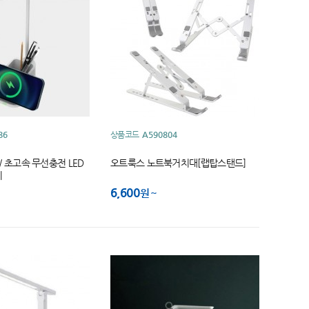
86
상품코드
A590804
5W 초고속 무선충전 LED
오트룩스 노트북거치대[랩탑스탠드]
이
6,600
원