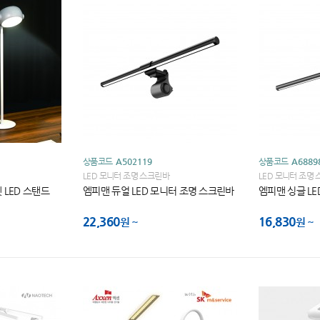
상품코드
A502119
상품코드
A6889
LED 모니터 조명 스크린바
LED 모니터 조명
 LED 스탠드
엠피맨 듀얼 LED 모니터 조명 스크린바
엠피맨 싱글 L
22,360
16,830
원
원