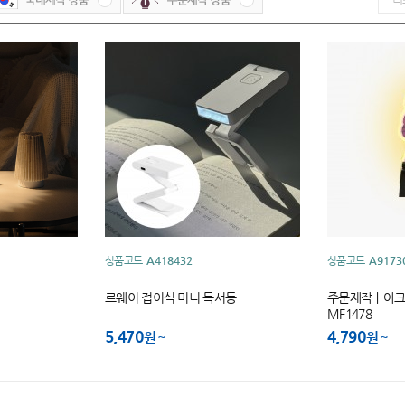
상품코드
A418432
상품코드
A9173
르웨이 접이식 미니 독서등
주문제작｜아크
MF1478
5,470
4,790
원
원