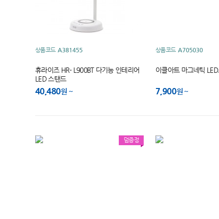
상품코드
A381455
상품코드
A705030
휴라이즈 HR- L900BT 다기능 인테리어
이클아트 마그네틱 LED조
LED 스탠드
40,480
7,900
원
원
덤증정