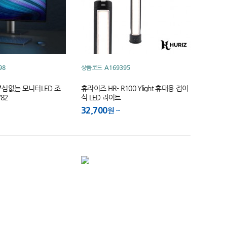
98
상품코드
A169395
심없는 모니터LED 조
휴라이즈 HR- R100 Ylight 휴대용 접이
82
식 LED 라이트
32,700
원