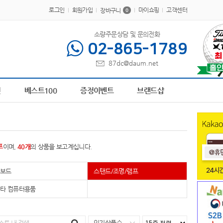
로그인
회원가입
마이쇼핑
고객센터
장바구니
0
소량주문상담 및 문의전화
02-865-1789
87dc@daum.net
AP-100048
1
책갈피
2
AP-100364
3
AP-100209
4
피트 텀블러
5
담요
6
A
전
베스트100
증정이벤트
브랜드샵
프
이며,
40개
의 상품을 보고계십니다.
키보드
스탠드/조명/램프
타 컴퓨터용품
인기상품순