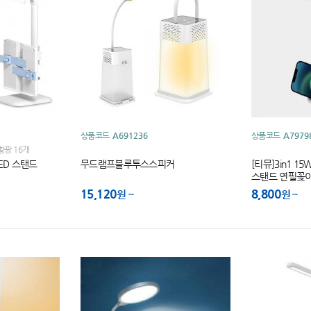
상품코드
A691236
상품코드
A7979
 황광 16개
ED 스탠드
무드램프블루투스스피커
[티뮤]3in1 1
스탠드 연필꽂
15,120
8,800
원
원