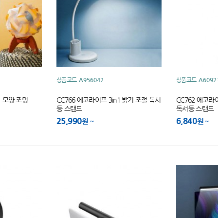
상품코드
A956042
상품코드
A6092
구 모양 조명
CC766 에코라이프 3in1 밝기 조절 독서
CC762 에코라
등 스탠드
독서등 스탠드
25,990
6,840
원
원