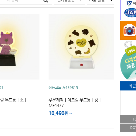
최근
01
상품코드
A439815
릴 무드등｜소｜
주문제작｜아크릴 무드등｜중｜
MF1477
10,490
원
T
DO