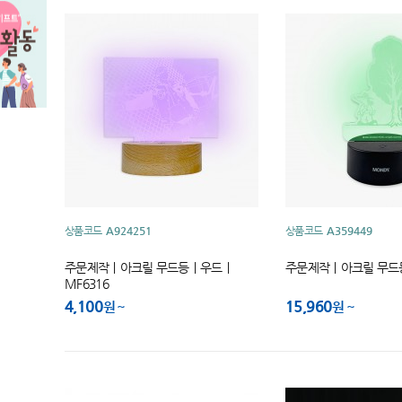
상품코드
A924251
상품코드
A359449
주문제작｜아크릴 무드등｜우드｜
주문제작｜아크릴 무드등
MF6316
4,100
15,960
원
원