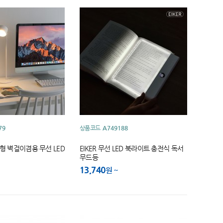
79
상품코드
A749188
형 벽걸이겸용 무선 LED
EIKER 무선 LED 북라이트 충전식 독서
무드등
13,740
원