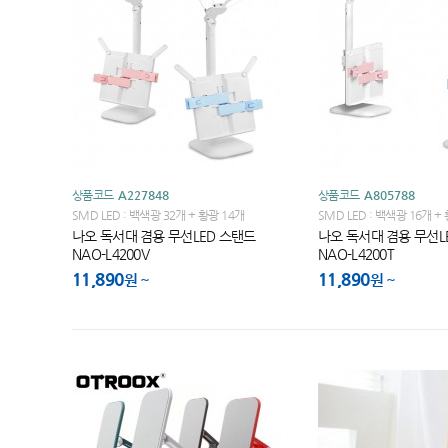
상품코드
A227848
상품코드
A805788
SMD LED : 백색광 32개 + 황광 14개
SMD LED : 백색광 16개 +
나오 독서대 겸용 무선LED 스탠드
나오 독서대 겸용 무선L
NAO-L4200V
NAO-L4200T
11,890
11,890
원
원