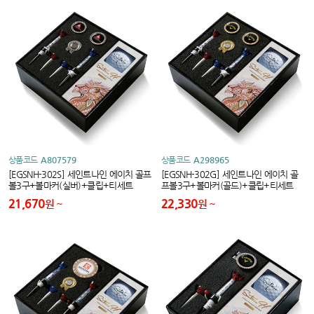
상품코드
A807579
상품코드
A298965
[EGSNH-302S] 세인트나인 에이치 골프
[EGSNH-302G] 세인트나인 에이치 골
볼3구+볼마커(실버)+클립+티세트
프볼3구+볼마커(골드)+클립+티세트
21,670
22,330
원
원