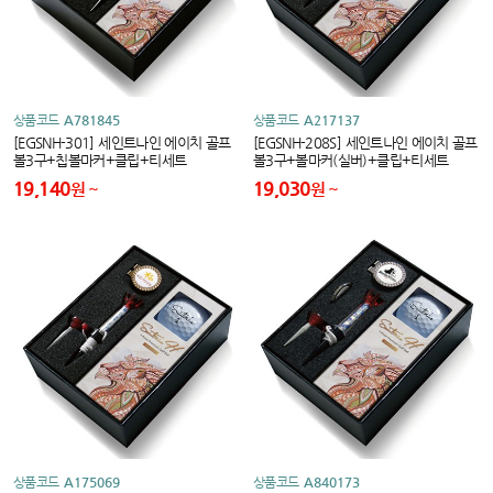
상품코드
A781845
상품코드
A217137
[EGSNH-301] 세인트나인 에이치 골프
[EGSNH-208S] 세인트나인 에이치 골프
볼3구+칩볼마커+클립+티세트
볼3구+볼마커(실버)+클립+티세트
19,140
19,030
원
원
상품코드
A175069
상품코드
A840173