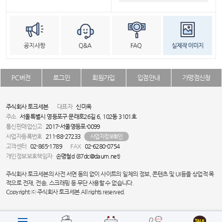
PC버전
로그인
회원가입
입점안내
가맹점신청
주식회사 토크세븐
대표자
신미옥
주소
서울특별시 영등포구 문래로26길 6, 102동 3101호
통신판매업신고
2017-서울영등포-0099
사업자등록번호
211-88-27233
사업자정보확인
고객센터
02-865-1789
FAX
02-6280-0754
개인정보보호책임자
손명철d (87dc@daum.net)
주식회사 토크세븐의 사전 서면 동의 없이 사이트의 일체의 정보, 콘텐츠 및 UI등을 상업적 목
적으로 전재, 전송, 스크래핑 등 무단 사용할 수 없습니다.
Copyright ⓒ 주식회사 토크세븐 All rights reserved.