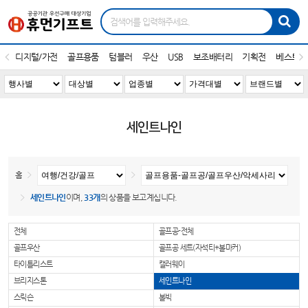
디지털/가전
골프용품
텀블러
우산
USB
보조배터리
기획전
베스트1
세인트나인
홈
세인트나인
이며,
33개
의 상품을 보고계십니다.
전체
골프공-전체
골프우산
골프공 세트(자석티+볼마커)
타이틀리스트
캘러웨이
브리지스톤
세인트나인
스릭슨
볼빅