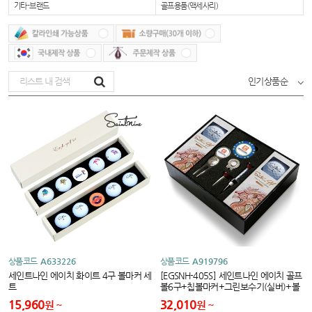
기타-브랜드
골프용품(액세사리)
인기상품순
상품코드
A633226
상품코드
A919796
세인트나인 에이치 화이트 4구 볼마커 세
[EGSNH-405S] 세인트나인 에이치 골프
트
볼6구+칩볼마커+그린보수기(실버)+볼
마커+클립+티세트
15,960
32,010
원
원