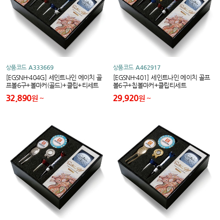
상품코드
A333669
상품코드
A462917
[EGSNH-404G] 세인트나인 에이치 골
[EGSNH-401] 세인트나인 에이치 골프
프볼6구+볼마커(골드)+클립+티세트
볼6구+칩볼마커+클립티세트
32,890
29,920
원
원