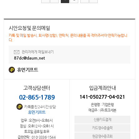
시안요청및 문의메일
카톡 및 메일 발송시, 회사명(성함), 연락처, 문의내용을 꼭 적어주셔야 연락가능합니
다.
관리자에게 메일보내기
87dc@daum.net
휴먼기프트
고객상담센터
입금계좌안내
02-865-1789
141-050277-04-021
은행명 : 기업은행
카톡플친 24시간 상담
예금주 : (주)토크세븐
휴먼기프트
신용카드결제
업무 : 오전9시~오후6시
점심 : 오후12시~오후1시
카드영수증출력
토요일,공휴일 휴무
현금영수증조회
급한연락 : 010-3336-1544