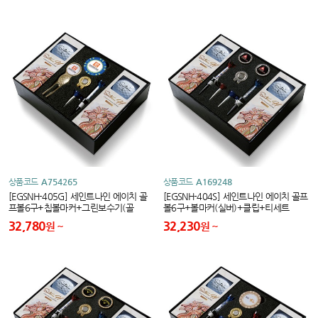
상품코드
A754265
상품코드
A169248
[EGSNH-405G] 세인트나인 에이치 골
[EGSNH-404S] 세인트나인 에이치 골프
프볼6구+칩볼마커+그린보수기(골
볼6구+볼마커(실버)+클립+티세트
드)+볼마커+클립+티세트
32,780
32,230
원
원