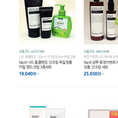
상품코드
A257385
상품코드
A822946
나드 폼클렌징 180ml+선크림50ml+독일 정품
증정이벤트 나드 튜브형 샴푸
카밀 핸드로션 펌핑형 125ml+끈케이스
+딥 클렌징폼 500ml+선크
Nard 나드 폼클렌징 선크림 독일정품
Nard 샴푸 증정이벤트 
(이미지 선택가능, 상세페이
카밀 핸드크림 3종세트
징폼 선크림 세트
19,040
25,650
원
원