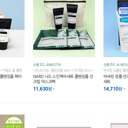
상품코드
A865770
상품코드
A1855
 + 마일드 휩 클렌
나드(NARD) 클렌징폼 40ml + 썬크림 50ml +
바세린 딥클린 클렌
티트리 마스크팩 + 에코파우치
이스앤바디 + 종
림 클렌징폼 페이
NARD 나드 스킨케어세트 클렌징폼 선
바세린 정품 썬
크림 마스크팩
세트
11,630
14,710
원
원