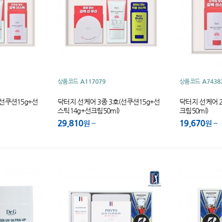
상품코드
A117079
상품코드
A7438
(선쿠션15g+선
닥터지 선케어 3종 3호(선쿠션15g+선
닥터지 선케어 2
스틱14g+선크림50ml)
크림50ml)
29,810
19,670
원
원