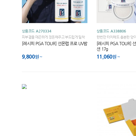
상품코드
A270334
상품코드
A338806
피부결을 매끈하게 정돈해주고 부드럽게 밀착
한번만 터치해도 충분한 양이
되는 소프트 글라이딩 선스틱
계된 쿠션과 퍼프 사이즈
[레시피 PGA TOUR] 선몬랩 프로 UV밤
[레시피 PGA TOUR]
션 17g
9,800
11,060
원
원