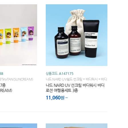
88
상품코드
A147175
nyTAN(SUNCREAM)
나드 NARD UV쉴드 선크림 + 바디워시 + 바디
로션 + 에코스트링파우치
7종
나드 NARD UV 선크림 바디워시 바디
CREAM)
로션 여행용세트 3종
11,060
원