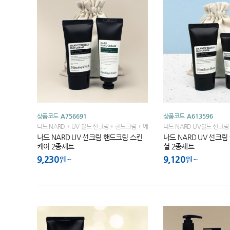
상품코드
A756691
상품코드
A613596
나드 NARD + UV 쉴드 선크림 + 핸드크림 + 에
나드 NARD UV쉴드 선크림
코 스트링파우치
징폼 + 에코스트링파우치
나드 NARD UV 선크림 핸드크림 스킨
나드 NARD UV 선크
케어 2종세트
셜 2종세트
9,230
9,120
원
원