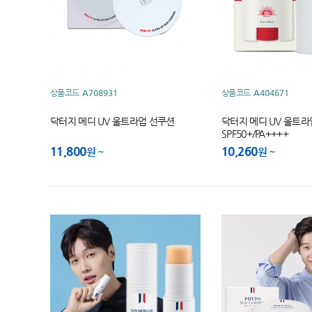
상품코드
A708931
상품코드
A404671
닥터지 메디 UV 울트라업 선쿠션
닥터지 메디 UV 울트라업
SPF50+/PA++++
11,800
10,260
원
원