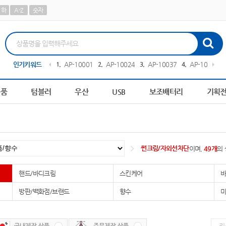
하
A-Z
숫자
-100273
인기키워드
10
책갈피
1
AP-100013
2
AP-100242
3
AP-100378
4
AP-100441
용품
텀블러
우산
USB
보조배터리
기획
썬크림/자외선차단
이며,
49개
의
핸드/바디크림
스킨케어
바
방판/백화점/브랜드
향수
미