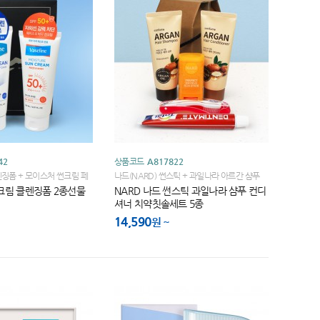
42
상품코드
A817822
징폼 + 모이스처 썬크림 페
나드(NARD) 썬스틱 + 과일나라 아르간 샴푸
이케이스
+컨디셔너 + 크리오 치약 + 고급접이식칫솔 +
크림 클렌징폼 2종선물
NARD 나드 썬스틱 과일나라 샴푸 컨디
종이케이스
셔너 치약칫솔세트 5종
14,590
원