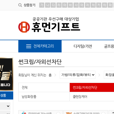
상품찾기
가
나
다
라
마
바
사
아
자
차
카
타
파
6
AP-100179
7
AP-100617
8
브론즈하우스
9
AP
전체카테고리
디지털/가전
골프
썬크림/자외선차단
회원님이 계신 위치는
홈
전체
썬크림/자외선차단
천상품
남성화장품
클렌징케어