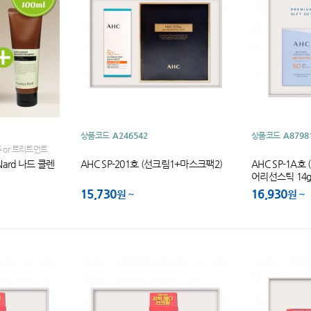
상품코드
A246542
상품코드
A8798
 or 트리트먼트
림280ml+끈케이스
Nard 나드 클렌
AHC SP-201호 (선크림1+마스크팩2)
AHC SP-1A호
지 참조)
어리선스틱 14g S
유브이 퍼펙션 
15,730
16,930
원
원
SPF50+ PA+++