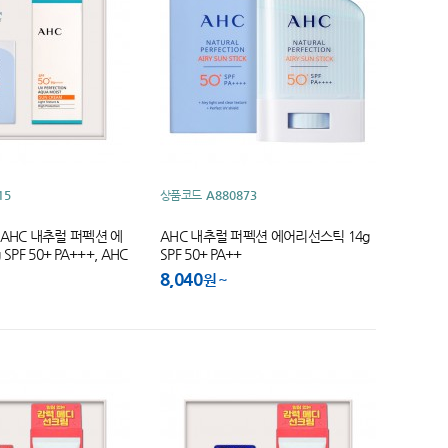
15
상품코드
A880873
 (AHC 내추럴 퍼펙션 에
AHC 내추럴 퍼펙션 에어리선스틱 14g
PF 50+ PA+++, AHC
SPF 50+ PA++
아쿠아 모이스트 선크림
8,040
원
+ 50ML 각 1개 )