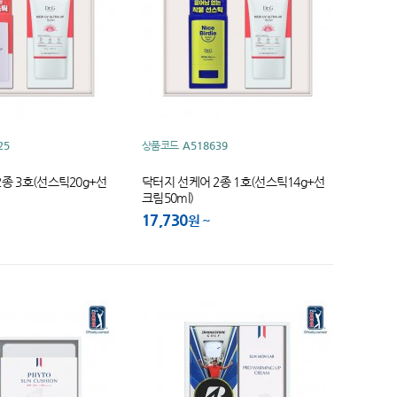
25
상품코드
A518639
종 3호(선스틱20g+선
닥터지 선케어 2종 1호(선스틱14g+선
크림50ml)
17,730
원