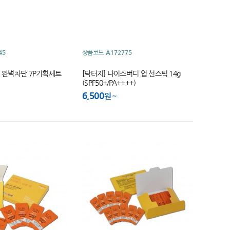
45
상품코드
A172775
선 완벽차단 7P기획세트
[닥터지] 나이스버디 업 선스틱 14g
(SPF50+/PA++++)
6,500
원