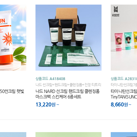
상품코드
A418408
상품코드
A2831
나드 선크림+핸드크림+클렌징폼+진정 티트리
타이니탄선크림7종Ti
마스크팩 3개+끈케이스
F50썬크림 햇빛
나드 NARD 선크림 핸드크림 클렌징폼
타이니탄선크림
마스크팩 스킨케어 6종세트
TinyTAN(SUN
13,220
8,660
원
원