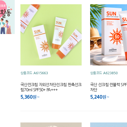
상품코드
A615663
상품코드
A623850
국산썬크림 자외선차단선크림 판촉선크
국산 선크림 썬블럭 SP
림70ml SPF50+ PA+++
차단
5,360
5,240
원
원