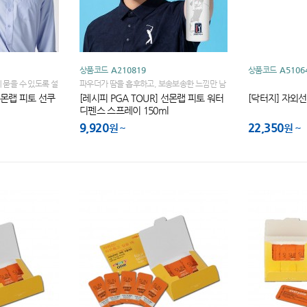
상품코드
A210819
상품코드
A5106
 묻을 수 있도록 설
파우더가 땀을 흡후하고, 보송보송한 느낌만 남
아 끈적이거나 미끄러지지 않습니다
 선몬랩 피토 선쿠
[레시피 PGA TOUR] 선몬랩 피토 워터
[닥터지] 자외
디펜스 스프레이 150ml
9,920
22,350
원
원