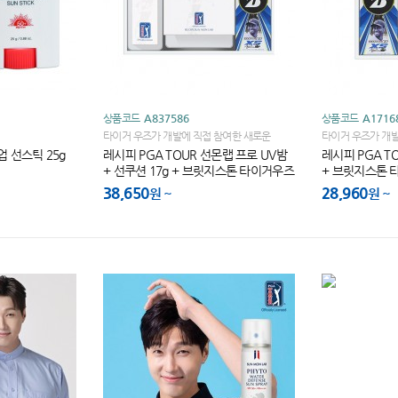
상품코드
A837586
상품코드
A1716
타이거 우즈가 개발에 직접 참여한 새로운
타이거 우즈가 개발
TOUR B XS로 그린 주변에서 상상 그대로의 숏
TOUR B XS로 
 선스틱 25g
레시피 PGA TOUR 선몬랩 프로 UV밤
레시피 PGA T
게임을 경험 하세요
게임을 경험 하세
+ 선쿠션 17g + 브릿지스톤 타이거우즈
+ 브릿지스톤 
골프공3구
38,650
28,960
원
원