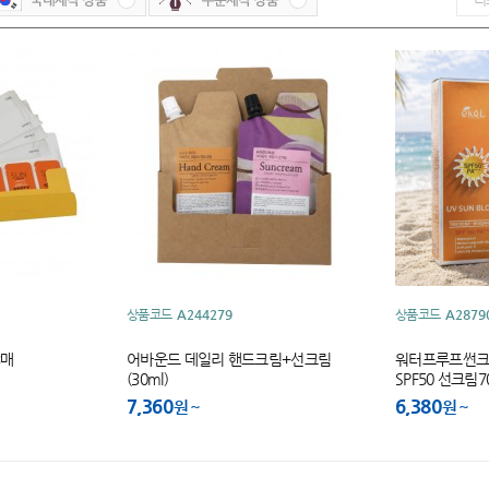
상품코드
A244279
상품코드
A2879
3매
어바운드 데일리 핸드크림+선크림
워터프루프썬크
(30ml)
SPF50 선크림7
7,360
6,380
원
원