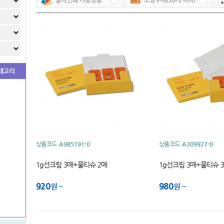
테고리
상품코드
A985191-0
상품코드
A309927-0
1g선크림 3매+물티슈 2매
1g선크림 3매+물티슈 
920
980
원
원