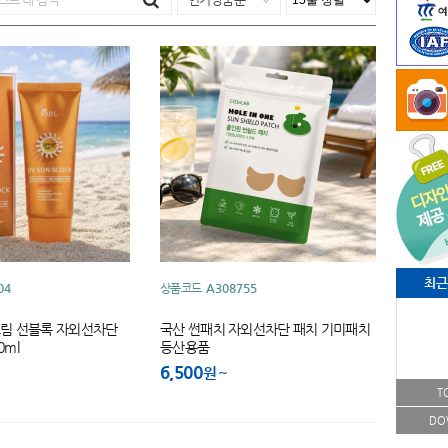
최근
04
상품코드
A308755
림 선블록 자외선차단
국산 썬패치 자외선차단 패치 기미패치
0ml
등산용품
6,500
원
T
DO