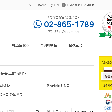
로그인
회원가입
마이쇼핑
고객센터
장바구니
0
소량주문상담 및 문의전화
02-865-1789
87dc@daum.net
5
AP-100267
6
AP-100179
7
AP-100617
8
브론즈하우스
9
AP-100273
10
책
전
베스트100
증정이벤트
브랜드샵
 상품을 보고계십니다.
디&헤어
맘&베이비화장품
용소품/판촉/샘플
인기상품순