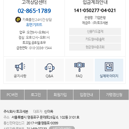
고객상담센터
입금계좌안내
02-865-1789
141-050277-04-021
은행명 : 기업은행
카톡플친 24시간 상담
예금주 : (주)토크세븐
휴먼기프트
신용카드결제
업무 : 오전9시~오후6시
점심 : 오후12시~오후1시
카드영수증출력
토요일,공휴일 휴무
현금영수증조회
급한연락 : 010-3336-1544
PC버전
로그인
회원가입
입점안내
가맹점신청
주식회사 토크세븐
대표자
신미옥
주소
서울특별시 영등포구 문래로26길 6, 102동 3101호
통신판매업신고
2017-서울영등포-0099
사업자등록번호
211-88-27233
사업자정보확인