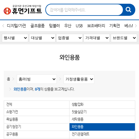
디지털/가전
골프용품
텀블러
우산
USB
보조배터리
기획전
베스트1
와인용품
홈
와인용품
이며,
8개
의 상품을 보고계십니다.
전체
생활잡화
소형가전
칫솔살균기
욕실용품
세탁용품
공기청정기
와인용품
공구용품
전기온열매트