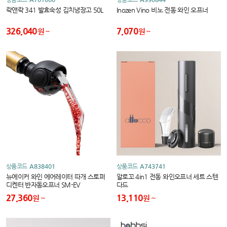
락앤락 341 발효숙성 김치냉장고 50L
Inozen Vino 비노 전동 와인 오프너
326,040
7,070
원
원
상품코드
A838401
상품코드
A743741
뉴에이커 와인 에어레이터 따개 스토퍼
알로꼬 4in1 전동 와인오프너 세트 스텐
디켄터 반자동오프너 SM-EV
다드
27,360
13,110
원
원