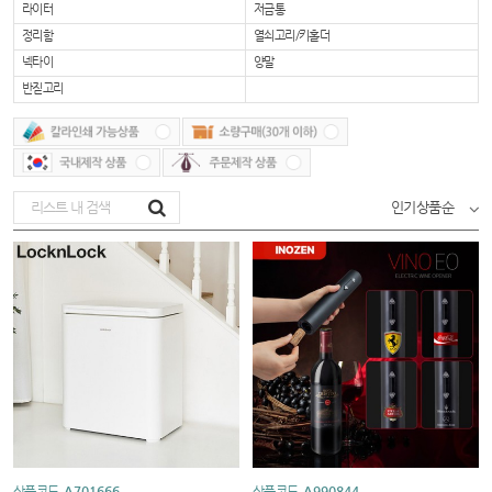
라이터
저금통
정리함
열쇠고리/키홀더
넥타이
양말
반짇고리
인기상품순
상품코드
A701666
상품코드
A990844