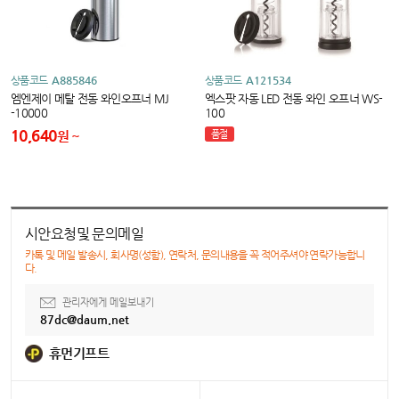
상품코드
A885846
상품코드
A121534
엠엔제이 메탈 전동 와인오프너 MJ
엑스팟 자동 LED 전동 와인 오프너 WS-
-10000
100
10,640
원
품절
시안요청및 문의메일
카톡 및 메일 발송시, 회사명(성함), 연락처, 문의내용을 꼭 적어주셔야 연락가능합니
다.
관리자에게 메일보내기
87dc@daum.net
휴먼기프트