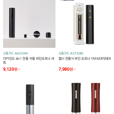
상품코드
A633284
상품코드
A373280
더카인드 4in1 전동 자동 와인오프너 세
햅시 전동식 와인 오프너 YMWOPENER
트
9,120
7,980
원
원