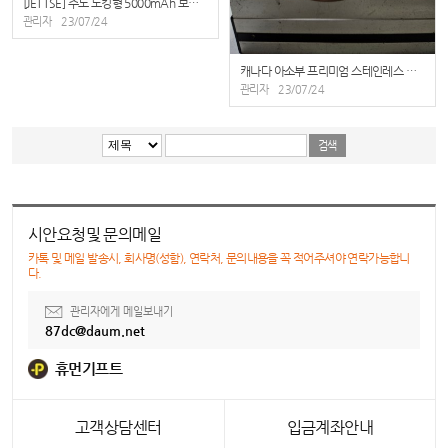
[JETTSE] 주노 도킹형 5000mAh 보조배터리
관리자
23/07/24
캐나다 아소부 프리미엄 스테인레스 얼티밋머그 360ML 내부 세라믹 코팅 (5 Colors)
관리자
23/07/24
시안요청및 문의메일
카톡 및 메일 발송시, 회사명(성함), 연락처, 문의내용을 꼭 적어주셔야 연락가능합니
다.
관리자에게 메일보내기
87dc@daum.net
휴먼기프트
고객상담센터
입금계좌안내