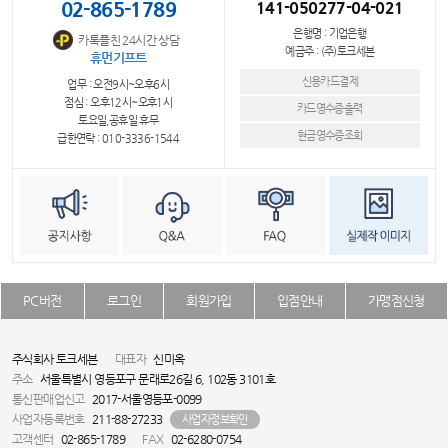
02-865-1789
141-050277-04-021
은행명 : 기업은행
카톡플친 24시간 상담
예금주 : (주)토크세븐
휴먼기프트
신용카드결제
업무 : 오전9시~오후6시
점심 : 오후12시~오후1시
카드영수증출력
토요일,공휴일 휴무
현금영수증조회
급한연락 : 010-3336-1544
PC버전
로그인
회원가입
입점안내
가맹점신청
주식회사 토크세븐
대표자
신미옥
주소
서울특별시 영등포구 문래로26길 6, 102동 3101호
통신판매업신고
2017-서울영등포-0099
사업자등록번호
211-88-27233
사업자정보확인
고객센터
02-865-1789
FAX
02-6280-0754