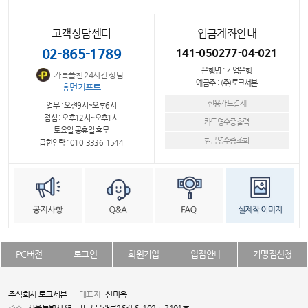
고객상담센터
입금계좌안내
02-865-1789
141-050277-04-021
은행명 : 기업은행
카톡플친 24시간 상담
예금주 : (주)토크세븐
휴먼기프트
신용카드결제
업무 : 오전9시~오후6시
점심 : 오후12시~오후1시
카드영수증출력
토요일,공휴일 휴무
현금영수증조회
급한연락 : 010-3336-1544
PC버전
로그인
회원가입
입점안내
가맹점신청
주식회사 토크세븐
대표자
신미옥
주소
서울특별시 영등포구 문래로26길 6, 102동 3101호