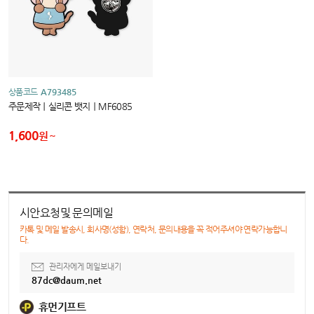
상품코드
A793485
주문제작｜실리콘 뱃지｜MF6085
1,600
원
시안요청및 문의메일
카톡 및 메일 발송시, 회사명(성함), 연락처, 문의내용을 꼭 적어주셔야 연락가능합니
다.
관리자에게 메일보내기
87dc@daum.net
휴먼기프트