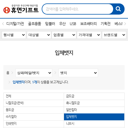
디지털/가전
골프용품
텀블러
우산
USB
보조배터리
기획전
베스트1
입체뱃지
홈
입체뱃지
이며,
1개
의 상품을 보고계십니다.
전체
금도금
니켈도금(은색)
흑니켈도금
동도금
일반칼라
수지칼라
입체뱃지
인쇄뱃지
니브시