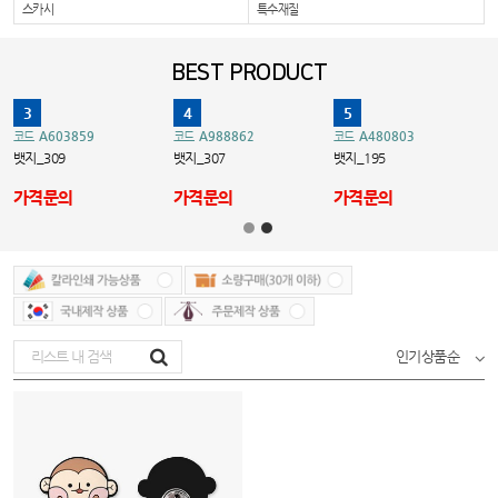
스카시
특수재질
BEST PRODUCT
3
4
5
A603859
A988862
A480803
코드
코드
코드
뱃지_309
뱃지_307
뱃지_195
가격문의
가격문의
가격문의
인기상품순