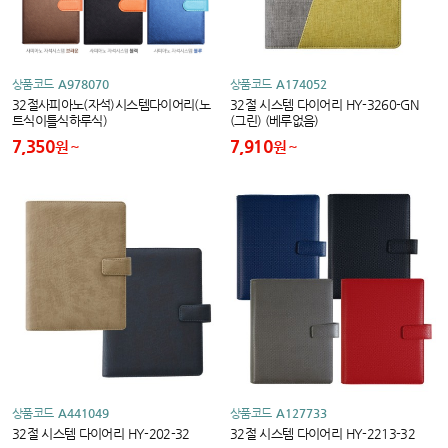
상품코드
A978070
상품코드
A174052
32절사피아노(자석)시스템다이어리(노
32절 시스템 다이어리 HY-3260-GN
트식이틀식하루식)
(그린) (베루없음)
7,350
7,910
원
원
상품코드
A441049
상품코드
A127733
32절 시스템 다이어리 HY-202-32
32절 시스템 다이어리 HY-2213-32