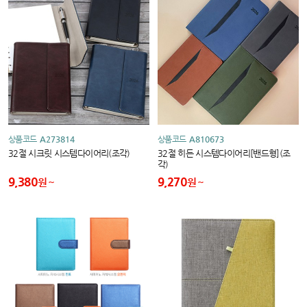
상품코드
A273814
상품코드
A810673
32절 시크릿 시스템다이어리(조각)
32절 히든 시스템다이어리[밴드형](조
각)
9,380
9,270
원
원