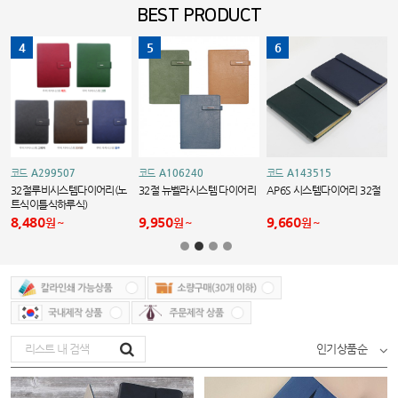
BEST PRODUCT
4
5
6
A299507
A106240
A143515
코드
코드
코드
32절루비시스템다이어리(노
32절 뉴벨라시스템 다이어리
AP6S 시스템다이어리 32절
트식이틀식하루식)
8,480
9,950
9,660
원
원
원
인기상품순