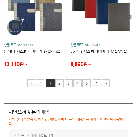
상품코드
A404711
상품코드
A858687
G2401 시스템 다이어리 32절/25절
G2213 시스템 다이어리 32절/25절
13,110
8,890
원
원
1
2
3
4
5
시안요청및 문의메일
카톡 및 메일 발송시, 회사명(성함), 연락처, 문의내용을 꼭 적어주셔야 연락가능합니
다.
관리자에게 메일보내기