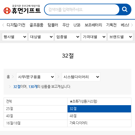
디지털/가전
골프용품
텀블러
우산
USB
보조배터리
기획전
베스트1
32절
홈
32절
이며,
130개
의 상품을 보고계십니다.
전체
★초특가상품(시스템)
25절
32절
40절
48절
16절/18절
가죽 다이어리