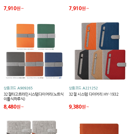
7,910
7,910
원
원
상품코드
A909265
상품코드
A221252
32절타고르라인시스템다이어리(노트식
32절 시스템 다이어리 HY-1932
이틀식하루식)
8,480
9,380
원
원