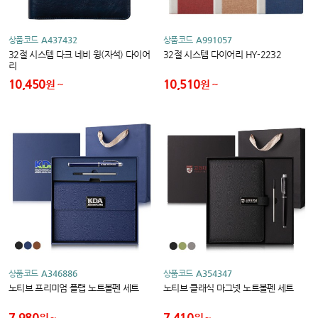
상품코드
A437432
상품코드
A991057
32절 시스템 다크 네비 윙(자석) 다이어
32절 시스템 다이어리 HY-2232
리
10,450
10,510
원
원
상품코드
A346886
상품코드
A354347
노티브 프리미엄 플랩 노트볼펜 세트
노티브 클래식 마그넷 노트볼펜 세트
7,980
7,410
원
원