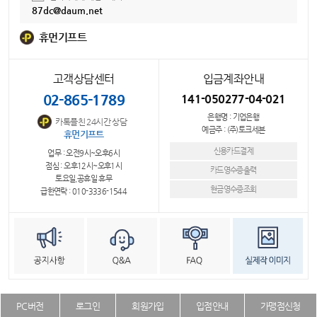
87dc@daum.net
휴먼기프트
고객상담센터
입금계좌안내
02-865-1789
141-050277-04-021
은행명 : 기업은행
카톡플친 24시간 상담
예금주 : (주)토크세븐
휴먼기프트
신용카드결제
업무 : 오전9시~오후6시
점심 : 오후12시~오후1시
카드영수증출력
토요일,공휴일 휴무
현금영수증조회
급한연락 : 010-3336-1544
PC버전
로그인
회원가입
입점안내
가맹점신청