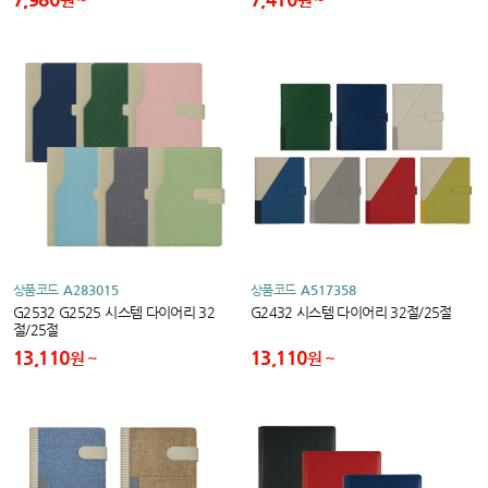
상품코드
A283015
상품코드
A517358
G2532 G2525 시스템 다이어리 32
G2432 시스템 다이어리 32절/25절
절/25절
13,110
13,110
원
원