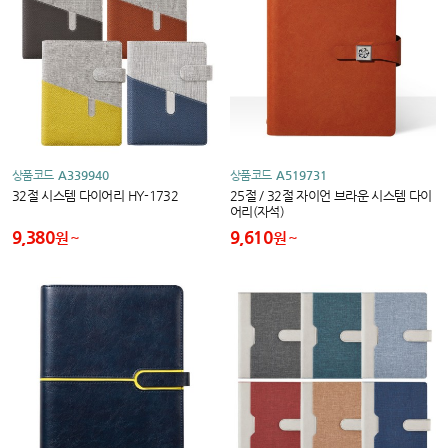
상품코드
A339940
상품코드
A519731
32절 시스템 다이어리 HY-1732
25절 / 32절 자이언 브라운 시스템 다이
어리(자석)
9,380
9,610
원
원