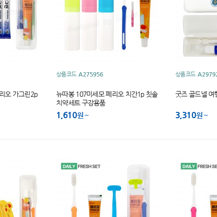
상품코드
A275956
상품코드
A2979
리오 가그린2p
뉴따봉 107미세모 페리오 치간1p 칫솔
굿즈 골드넬 여
치약세트 구강용품
1,610
3,310
원
원