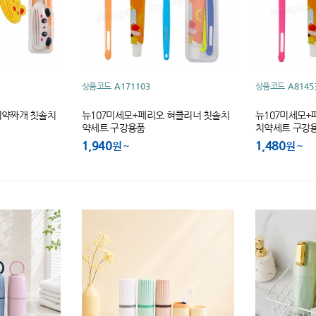
상품코드
A171103
상품코드
A8145
치약짜개 칫솔치
뉴107미세모+페리오 혀클리너 칫솔치
뉴107미세모+
약세트 구강용품
치약세트 구강
1,940
1,480
원
원