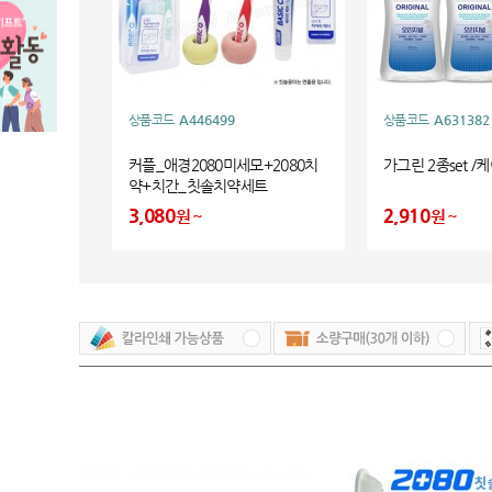
상품코드
A446499
상품코드
A631382
커플_애경2080미세모+2080치
가그린 2종set /
약+치간_칫솔치약세트
3,080
2,910
원
원