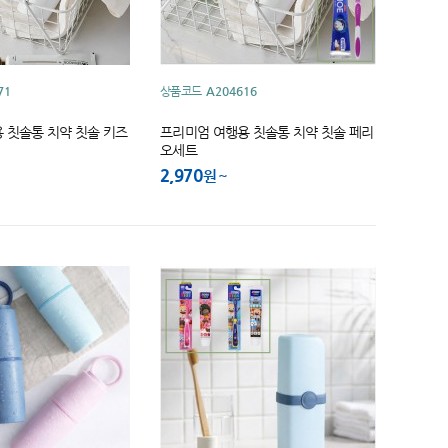
71
상품코드
A204616
 칫솔통 치약 칫솔 키즈
프리미엄 여행용 칫솔통 치약 칫솔 페리
오세트
2,970
원