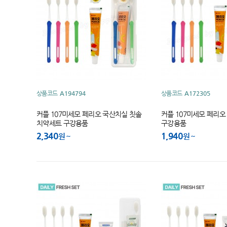
상품코드
A194794
상품코드
A172305
커플 107미세모 페리오 국산치실 칫솔
커플 107미세모 페리
치약세트 구강용품
구강용품
2,340
1,940
원
원