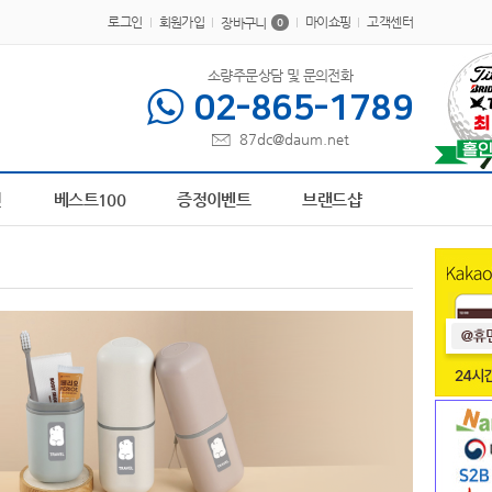
로그인
회원가입
마이쇼핑
고객센터
장바구니
0
소량주문상담 및 문의전화
02-865-1789
87dc@daum.net
트 텀블러
6
브론즈하우스
7
AP-100638
8
AP-100616
9
A498591
10
AP-100
전
베스트100
증정이벤트
브랜드샵