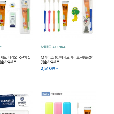
21
상품코드
A132844
미세모 페리오 국산치실
M케이스 107미세모 페리오+칫솔걸이
칫솔치약세트
칫솔치약세트
2,510
원