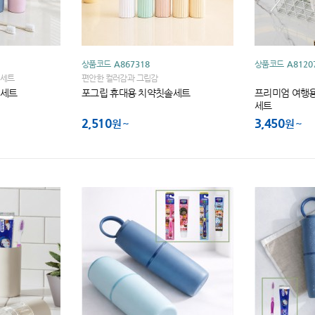
상품코드
A867318
상품코드
A8120
솔세트
편안한 컬러감과 그립감
솔세트
포그립 휴대용 치약칫솔세트
프리미엄 여행용
세트
2,510
3,450
원
원