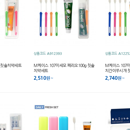
상품코드
A912393
상품코드
A1225
오 칫솔치약세트
M케이스 107미세모 페리오100g 칫솔
M케이스 107
치약세트
치간이쑤시개 
2,510
2,740
원
원