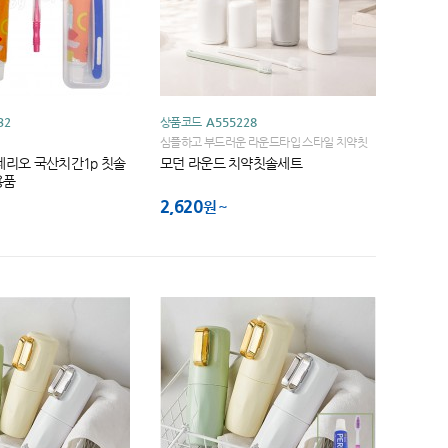
32
상품코드
A555228
심플하고 부드러운 라운드타입 스타일 치약칫
솔세트
페리오 국산치간1p 칫솔
모던 라운드 치약칫솔세트
용품
2,620
원