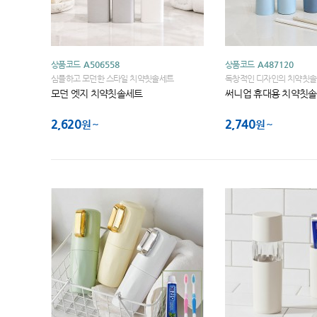
상품코드
A506558
상품코드
A487120
심플하고 모던한 스타일 치약칫솔세트
독창적인 디자인의 치약칫
모던 엣지 치약칫솔세트
써니업 휴대용 치약칫
2,620
2,740
원
원