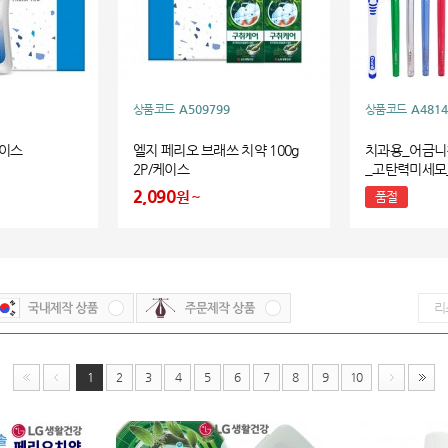
상품코드
A509799
상품코드
A4814
케이스
엘지 페리오 브래쓰 치약 100g
치과용_어금니
2P/케이스
_고탄력미세모
_칫솔세트
2,090
원
품절
1
2
3
4
5
6
7
8
9
10