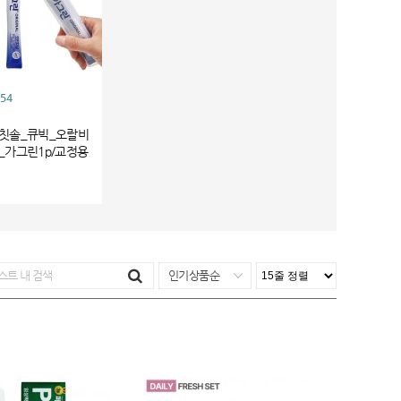
54
칫솔_큐빅_오랄비
_가그린1p/교정용
인기상품순