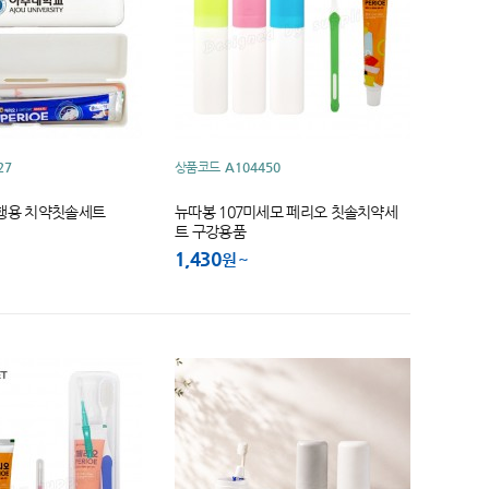
27
상품코드
A104450
행용 치약칫솔세트
뉴따봉 107미세모 페리오 칫솔치약세
트 구강용품
1,430
원