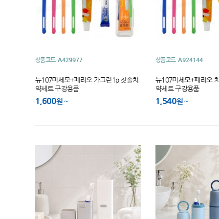
상품코드
A429977
상품코드
A924144
뉴107미세모+페리오 가그린1p 칫솔치
뉴107미세모+페리오 
약세트 구강용품
약세트 구강용품
1,600
1,540
원
원