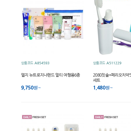
상품코드
A854593
상품코드
A511229
엘지 뉴트로지나핸드 멀티 여행용6종
2080칫솔+페리오치약
세트
9,750
1,480
원
원