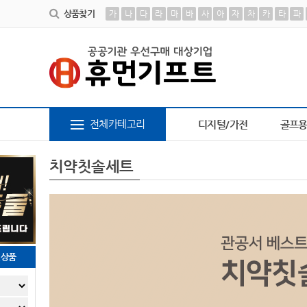
상품찾기
가
나
다
라
마
바
사
아
자
차
카
타
파
6
브론즈하우스
7
AP-100638
8
AP-100616
9
A498
전체카테고리
디지털/가전
골프
치약칫솔세트
천상품