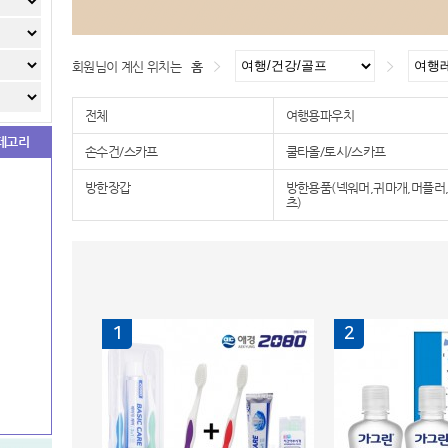
회원님이 계신 위치는
홈
전체
여행용파우치
테고리
손수건/스카프
쿨타올/토시/스카프
방한장갑
방한용품(넥워머,귀마개,머플러
츠)
1
2