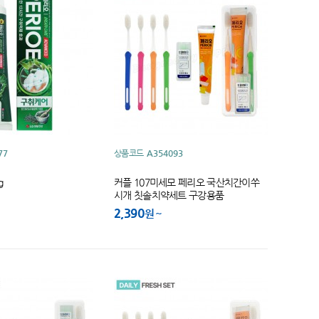
77
상품코드
A354093
g
커플 107미세모 페리오 국산치간이쑤
시개 칫솔치약세트 구강용품
2,390
원