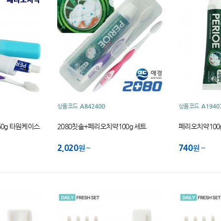
상품코드
A842400
상품코드
A1940
50g 타원케이스
2080칫솔+페리오치약100g 세트
페리오치약100
2,020
740
원
원