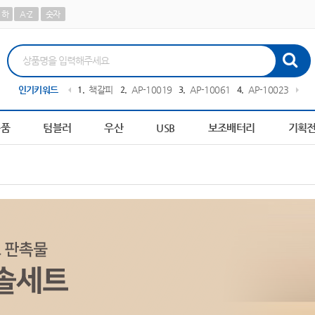
하
A-Z
숫자
591
인기키워드
10
AP-100209
1
책갈피
2
AP-100194
3
AP-100611
4
AP-100239
5
피
용품
텀블러
우산
USB
보조배터리
기획