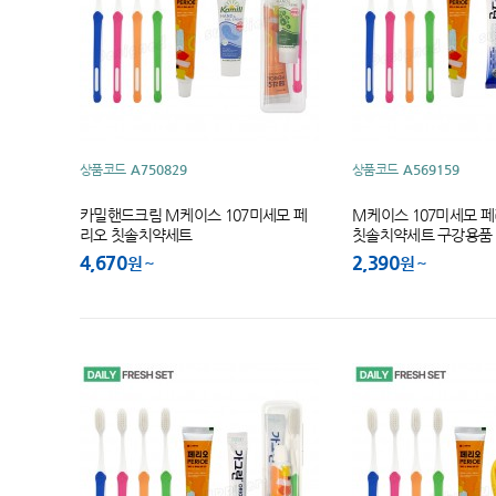
상품코드
A750829
상품코드
A569159
카밀핸드크림 M케이스 107미세모 페
M케이스 107미세모 페
리오 칫솔치약세트
칫솔치약세트 구강용품
4,670
2,390
원
원