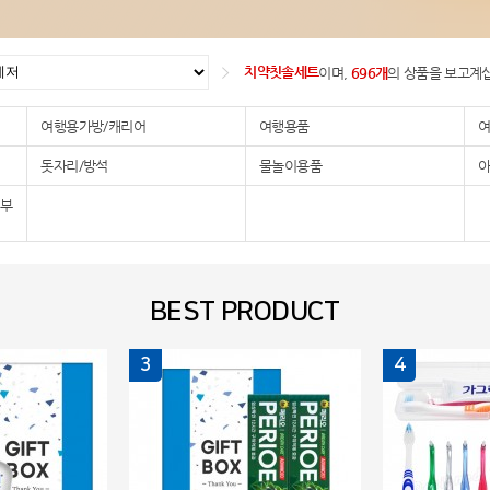
치약칫솔세트
이며,
696개
의 상품을 보고계
여행용가방/캐리어
여행용품
돗자리/방석
물놀이용품
아
,부
BEST PRODUCT
3
4