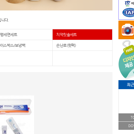
십니다.
여행세면세트
치약칫솔세트
이스박스/보냉백
손난로(핫팩)
최근
T
DO