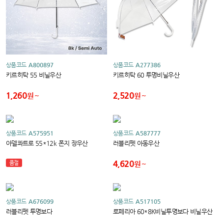
상품코드
A800897
상품코드
A277386
키르히탁 55 비닐우산
키르히탁 60 투명비닐우산
1,260
2,520
원
원
상품코드
A575951
상품코드
A587777
아델콰트로 55*12k 폰지 장우산
러블리펫 아동우산
4,620
품절
원
상품코드
A676099
상품코드
A517105
러블리펫 투명보다
로페리아 60*8K비닐투명보다 비닐우산