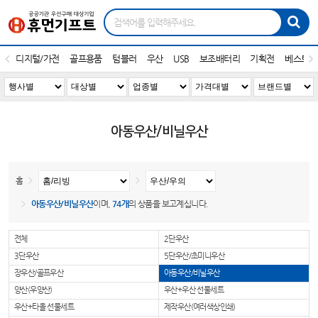
디지털/가전
골프용품
텀블러
우산
USB
보조배터리
기획전
베스트1
아동우산/비닐우산
홈
아동우산/비닐우산
이며,
74개
의 상품을 보고계십니다.
전체
2단우산
3단우산
5단우산/초미니우산
장우산/골프우산
아동우산/비닐우산
양산(우양산)
우산+우산 선물세트
우산+타올 선물세트
제작우산(여러색상인쇄)