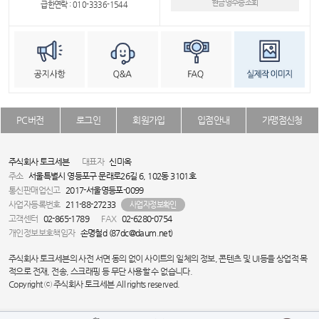
현금영수증조회
급한연락 : 010-3336-1544
PC버전
로그인
회원가입
입점안내
가맹점신청
주식회사 토크세븐
대표자
신미옥
주소
서울특별시 영등포구 문래로26길 6, 102동 3101호
통신판매업신고
2017-서울영등포-0099
사업자등록번호
211-88-27233
사업자정보확인
고객센터
02-865-1789
FAX
02-6280-0754
개인정보보호책임자
손명철d (87dc@daum.net)
주식회사 토크세븐의 사전 서면 동의 없이 사이트의 일체의 정보, 콘텐츠 및 UI등을 상업적 목
적으로 전재, 전송, 스크래핑 등 무단 사용할 수 없습니다.
Copyright ⓒ 주식회사 토크세븐 All rights reserved.