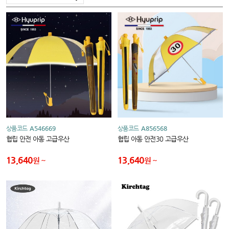
상품코드
A546669
상품코드
A856568
협립 안전 아동 고급우산
협립 아동 안전30 고급우산
13,640
13,640
원
원