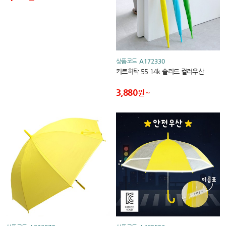
상품코드
A172330
키르히탁 55 14k 솔리드 컬러우산
3,880
원