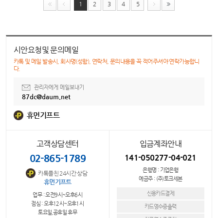
1
2
3
4
5
시안요청및 문의메일
카톡 및 메일 발송시, 회사명(성함), 연락처, 문의내용을 꼭 적어주셔야 연락가능합니
다.
관리자에게 메일보내기
87dc@daum.net
휴먼기프트
고객상담센터
입금계좌안내
02-865-1789
141-050277-04-021
은행명 : 기업은행
카톡플친 24시간 상담
예금주 : (주)토크세븐
휴먼기프트
신용카드결제
업무 : 오전9시~오후6시
점심 : 오후12시~오후1시
카드영수증출력
토요일,공휴일 휴무