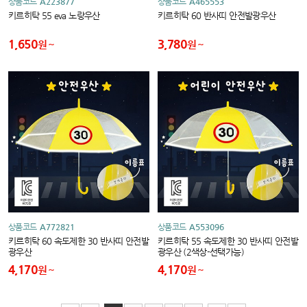
상품코드
A223877
상품코드
A465553
키르히탁 55 eva 노랑우산
키르히탁 60 반사띠 안전발광우산
1,650
3,780
원
원
상품코드
A772821
상품코드
A553096
키르히탁 60 속도제한 30 반사띠 안전발
키르히탁 55 속도제한 30 반사띠 안전발
광우산
광우산 (2색상-선택가능)
4,170
4,170
원
원