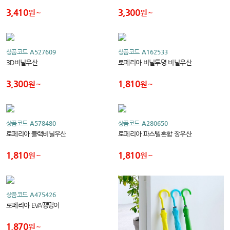
3,410
3,300
원
원
상품코드
A527609
상품코드
A162533
3D비닐우산
로페리아 비닐투명 비닐우산
3,300
1,810
원
원
상품코드
A578480
상품코드
A280650
로페리아 블랙비닐우산
로페리아 파스텔혼합 장우산
1,810
1,810
원
원
상품코드
A475426
로페리아 EVA땡땡이
1,870
원