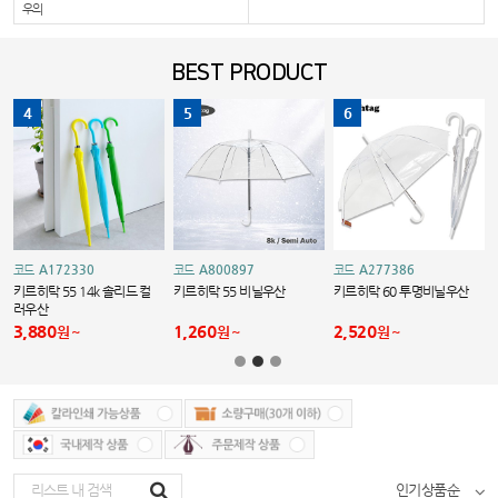
우의
BEST PRODUCT
4
5
6
A172330
A800897
A277386
코드
코드
코드
키르히탁 55 14k 솔리드 컬
키르히탁 55 비닐우산
키르히탁 60 투명비닐우산
러우산
3,880
1,260
2,520
원
원
원
인기상품순