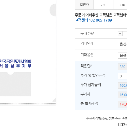
일반가
230
230
주문이 어려우신 고객님은 고객센터
고객센터 : 02-865-1789
구매수량
감
기타인쇄
기타옵션
소
적용단가
추가 및 할인금액
추가 합계금액
부가세
총 합계금액
주문제작형상품, 샘플주문, 소량
T:02