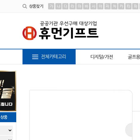
상품찾기
가
나
다
라
마
바
사
아
자
차
카
타
파
6
책갈피
7
AP-100413
8
파스텔 칫솔
9
물
전체카테고리
디지털/가전
골프
천상품