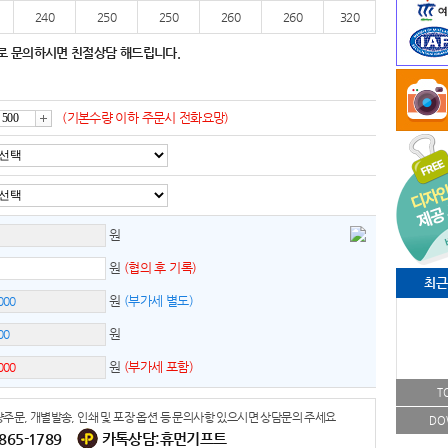
240
250
250
260
260
320
로 문의하시면 친절상담 해드립니다.
(기본수량 이하 주문시 전화요망)
증
가
원
원
(협의 후 기록)
최근
원
(부가세 별도)
원
원
(부가세 포함)
T
주문, 개별발송, 인쇄 및 포장 옵션 등 문의사항 있으시면 상담문의 주세요
DO
-865-1789
카톡상담:휴먼기프트