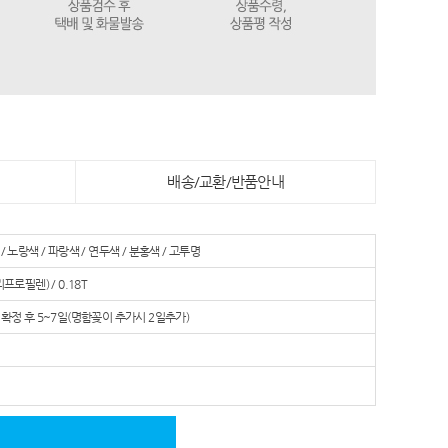
배송/교환/반품안내
/ 노랑색 / 파랑색 / 연두색 / 분홍색 / 고투명
리프로필렌) / 0.18T
확정 후 5~7일(명함꽂이 추가시 2일추가)