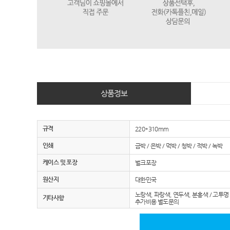
상품정보
규격
220*310mm
인쇄
금박 / 은박 / 먹박 / 청박 / 적박 / 녹박
케이스 및 포장
벌크포장
원산지
대한민국
노랑색, 파랑색, 연두색, 분홍색 / 고투명
기타사항
추가비용 별도문의