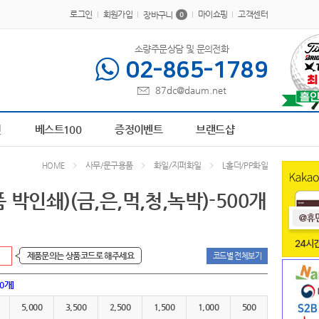
로그인
회원가입
마이쇼핑
고객센터
장바구니
0
소량주문상담 및 문의전화
02-865-1789
87dc@daum.net
5
AP-100179
6
책갈피
7
AP-100413
8
파스텔 칫솔
9
물티슈
10
AP-100209
전
베스트100
증정이벤트
브랜드샵
사무/문구용품
화일/지퍼화일
L홀더/PP화일
HOME
박인쇄)(금,은,먹,청,녹박)-500개
1
제품문의는 상품코드로 해주세요
코드별 전체보기
00개]
5,000
3,500
2,500
1,500
1,000
500