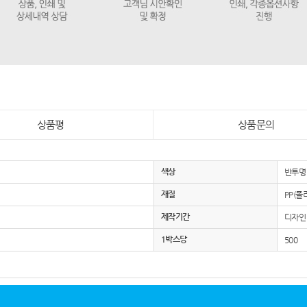
상품평
상품문의
색상
반투명 
재질
PP(폴
제작기간
디자인 
1박스당
500