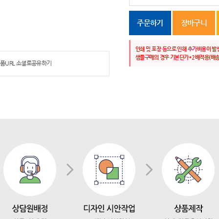
주문하기
장바구니
인쇄 및 포장 등으로 인해 추가비용이 발
샘플구매의 경우 기본단가*2배적용(배송
품URL 소셜로공유하기