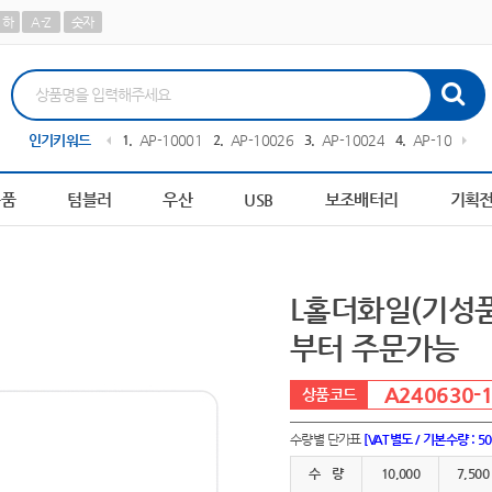
하
A-Z
숫자
티슈
인기키워드
10
AP-100209
1
AP-100013
2
AP-100267
3
AP-100242
4
AP-100378
용품
텀블러
우산
USB
보조배터리
기획
L홀더화일(기성품 
부터 주문가능
A240630-
수량별 단가표
[VAT별도 / 기본수량 : 5
수 량
10,000
7,500