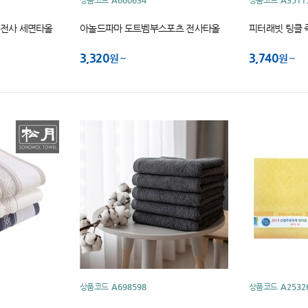
상품코드
A660634
상품코드
A3511
 전사 세면타올
아놀드파마 도트벰부스포츠 전사타올
피터래빗 팅클 
3,320
3,740
원
원
상품코드
A698598
상품코드
A2532