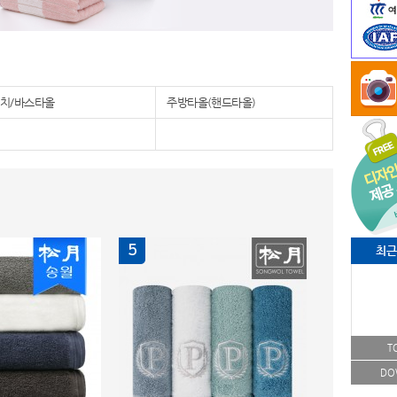
치/바스타올
주방타올(핸드타올)
5
최근
T
DO