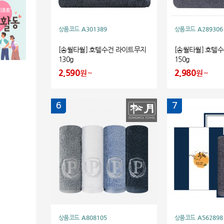
상품코드
A301389
상품코드
A289306
[송월타월] 호텔수건 라이트무지
[송월타월] 호텔
130g
150g
2,590
2,980
원
원
6
7
상품코드
A808105
상품코드
A562898