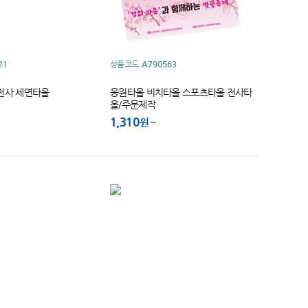
21
상품코드
A790563
전사 세면타올
응원타올 비치타올 스포츠타올 전사타
올/주문제작
1,310
원