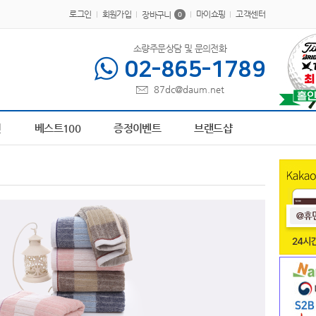
로그인
회원가입
마이쇼핑
고객센터
장바구니
0
소량주문상담 및 문의전화
02-865-1789
87dc@daum.net
요
6
AP-100413
7
AP-100616
8
파스텔 칫솔
9
장바구니
10
AP-100048
1
전
베스트100
증정이벤트
브랜드샵