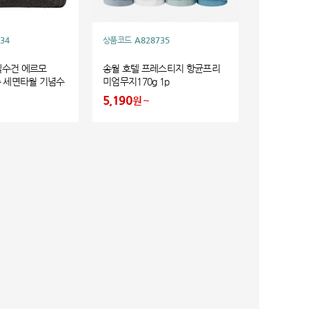
34
상품코드
A828735
텔수건 에르모
송월 호텔 프레스티지 항균프리
0수 세면타월 기념수
미엄무지170g 1p
5,190
원