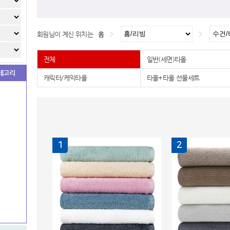
회원님이 계신 위치는
홈
전체
일반(세면)타올
테고리
캐릭터/케익타올
타올+타올 선물세트
1
2