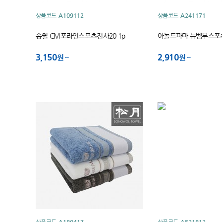
상품코드
A109112
상품코드
A241171
송월 CM포라인스포츠전사20 1p
아놀드파마 뉴벰부스포
3,150
2,910
원
원