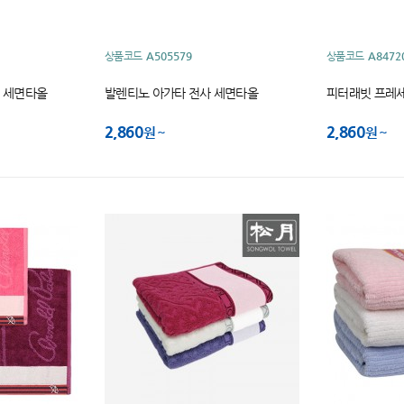
상품코드
A505579
상품코드
A8472
 세면타올
발렌티노 아가타 전사 세면타올
피터래빗 프레세
2,860
2,860
원
원