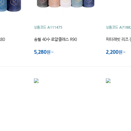
상품코드
A111475
상품코드
A7188
80
송월 40수 로얄클래스 R90
피터래빗 리즈 
5,280
2,200
원
원