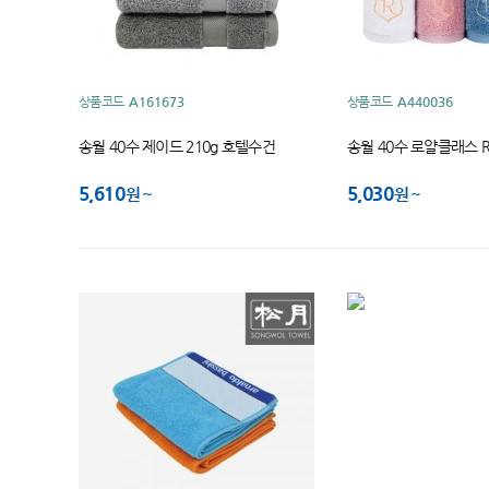
상품코드
A161673
상품코드
A440036
송월 40수 제이드 210g 호텔수건
송월 40수 로얄클래스 R
5,610
5,030
원
원