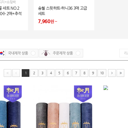
띠지+쇼핑백
 세트 NO.2
송월 스윗하트-하니36 3매 고급
 30수 2매+추석
세트
7,960
원
1
2
3
4
5
6
7
8
9
10