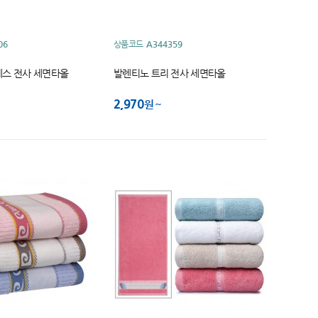
06
상품코드
A344359
스 전사 세면타올
발렌티노 트리 전사 세면타올
2,970
원