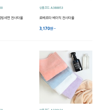
00
상품코드
A388853
웰빙세면 전사타올
로베르타 베이직 전사타올
3,170
원