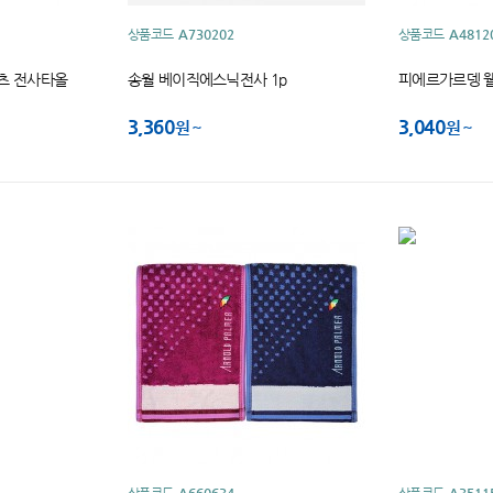
상품코드
A730202
상품코드
A4812
츠 전사타올
송월 베이직에스닉전사 1p
피에르가르뎅 
3,360
3,040
원
원