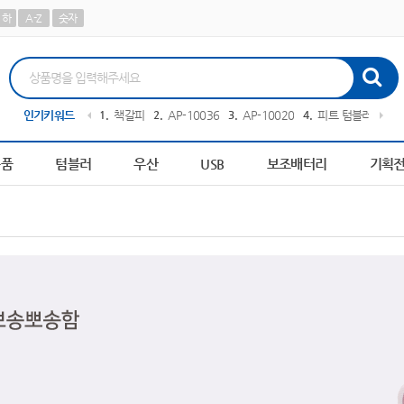
하
A-Z
숫자
구니
인기키워드
10
AP-100048
1
책갈피
2
AP-100364
3
AP-100209
4
피트 텀블러
5
담
용품
텀블러
우산
USB
보조배터리
기획