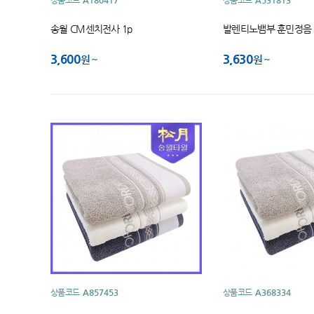
상품코드
A180417
상품코드
A531813
송월 CM센치전사 1p
발렌티노뱀부 훈민정음
3,600
3,630
원
원
상품코드
A857453
상품코드
A368334