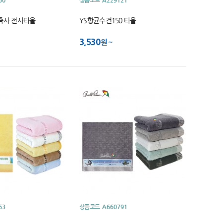
50
상품코드
A229121
죽사 전사타올
YS항균수건150 타올
3,530
원
63
상품코드
A660791