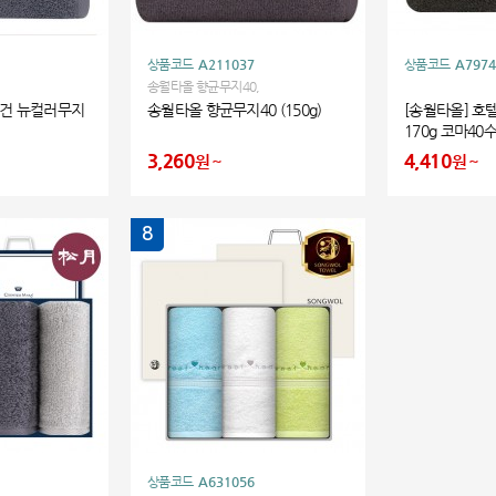
상품코드
A211037
상품코드
A7974
송월타올 향균무지40,
수건 뉴컬러무지
송월타올 향균무지40 (150g)
[송월타올] 호
170g 코마4
건 답례품
3,260
4,410
원
원
8
상품코드
A631056