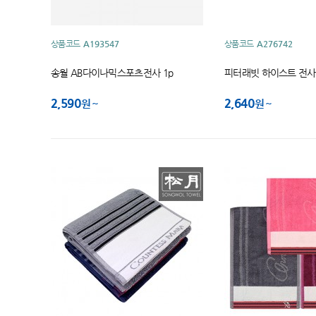
상품코드
A193547
상품코드
A276742
송월 AB다이나믹스포츠전사 1p
피터래빗 하이스트 전사
2,590
2,640
원
원