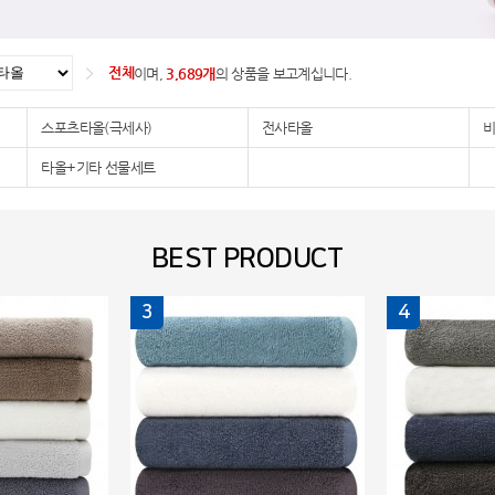
전체
이며,
3,689개
의 상품을 보고계십니다.
스포츠타올(극세사)
전사타올
비
타올+기타 선물세트
BEST PRODUCT
3
4