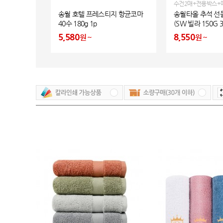
수건2매+전용박스+
송월 호텔 프레스티지 항균코마
송월타올 추석 선물
40수 180g 1p
(SW 빌라 150G
패키지+쇼핑백)
5,580
8,550
원
원