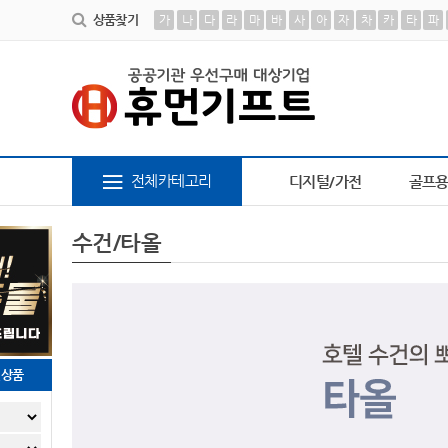
상품찾기
가
나
다
라
마
바
사
아
자
차
카
타
파
6
AP-100413
7
AP-100616
8
파스텔 칫솔
9
장바
전체카테고리
디지털/가전
골프
수건/타올
천상품