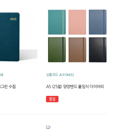
58
상품코드
A319432
콕그린 수첩
A5 (25절) 양장밴드 붙임식 다이어리
품절