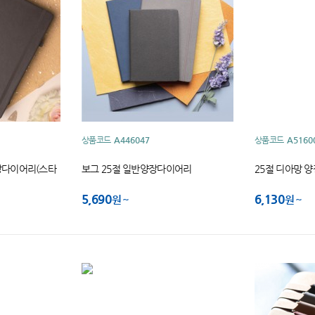
상품코드
A446047
상품코드
A5160
장다이어리(스타
보그 25절 일반양장다이어리
25절 디아망 
5,690
6,130
원
원