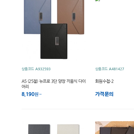
상품코드
A932593
상품코드
A481427
A5 (25절) 뉴프로 3단 양장 끼움식 다이
회원수첩-2
어리
8,190
가격문의
원