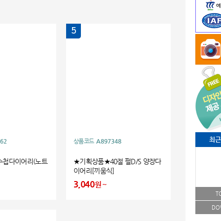
5
최근
62
상품코드
A897348
수첩다이어리(노트
★기획상품★40절 펄D/S 양장다
이어리[끼움식]
3,040
원
T
DO