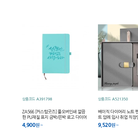
상품코드
A391798
상품코드
A521350
ZA566 [커스텀굿즈] 풀오버인쇄 깔끔
베이직 다이어리 노트 펜
한 PU재질 표지 금박/은박 로고 다이어
트 답례 입사 취업 직장
리 (박스제작가능)
4,900
9,520
원
원