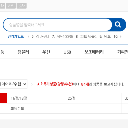
하
A-Z
숫자
0209
인기키워드
5
파스텔 칫솔
6
장바구니
7
AP-100364
8
피트 텀블러
9
담요
10
AP-1
용품
텀블러
우산
USB
보조배터리
기획
★초특가상품(양장/수첩)
이며,
84개
의 상품을 보고계십니다.
16절/18절
25절
3
회원수첩