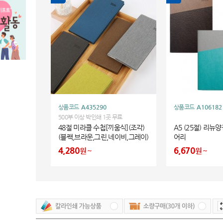
상품코드
A435290
상품코드
A106182
500부 이상 박인쇄 1곳 무료
48절 미라클 수첩[끼움식](조각)
A5 (25절) 리뉴
(블랙,브라운,그린,네이비,그레이)
어리
4,280
6,670
원
원