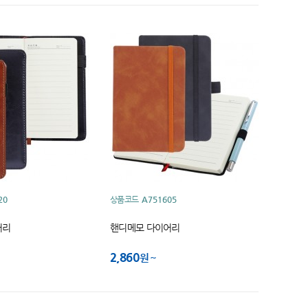
20
상품코드
A751605
어리
핸디메모 다이어리
2,860
원