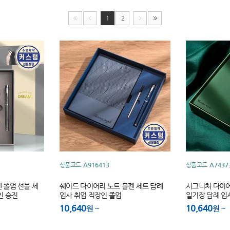
1
2
상품코드
A916413
상품코드
A7437
 졸업 선물 세
쉐이드 다이어리 노트 볼펜 세트 답례
시그니처 다이어
인 승진
입사 취업 직장인 졸업
일기장 답례 입
10,640
10,640
원
원