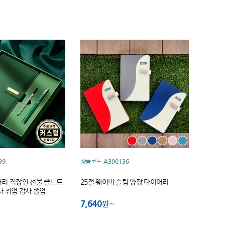
39
상품코드
A390136
리 직장인 선물 줄노트
25절 웨이비 슬림 양장 다이어리
사 취업 감사 졸업
7,640
원