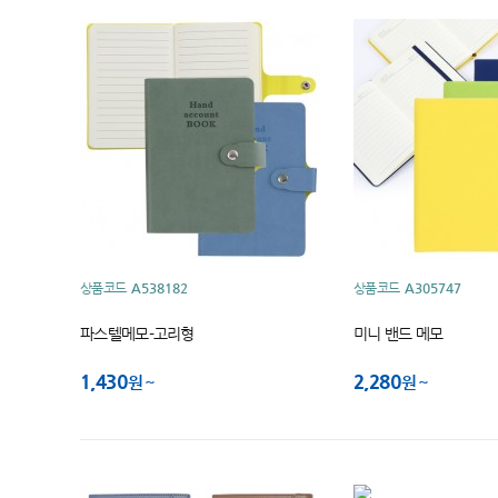
상품코드
A538182
상품코드
A305747
파스텔메모-고리형
미니 밴드 메모
1,430
2,280
원
원