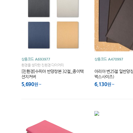
상품코드
A693977
상품코드
A470997
환경을 생각한 친횐경 다이어리
[친환경]수피아 반양장본 32절_종이택
아리아 변25절 일반양
션지커버
벅스사이즈)
5,690
6,130
원
원