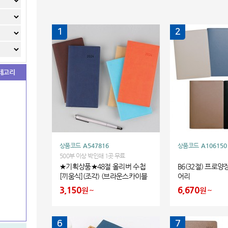
1
2
테고리
상품코드
A547816
상품코드
A106150
500부 이상 박인쇄 1곳 무료
★기획상품★48절 올리버 수첩
B6(32절) 프로양
[끼움식](조각) (브라운스카이블
어리
루)
3,150
6,670
원
원
6
7