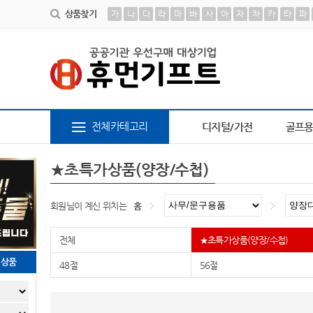
상품찾기
가
나
다
라
마
바
사
아
자
차
카
타
파
텀블러
9
담요
10
AP-100462
1
책갈피
2
AP-100413
3
AP-100616
4
AP-10
전체카테고리
디지털/가전
골프
★초특가상품(양장/수첩)
회원님이 계신 위치는
홈
전체
★초특가상품(양장/수첩)
천상품
48절
56절