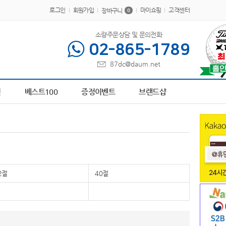
로그인
회원가입
마이쇼핑
고객센터
장바구니
0
소량주문상담 및 문의전화
02-865-1789
87dc@daum.net
00462
1
책갈피
2
AP-100413
3
AP-100616
4
AP-100209
5
파스텔 칫솔
6
전
베스트100
증정이벤트
브랜드샵
2절
40절