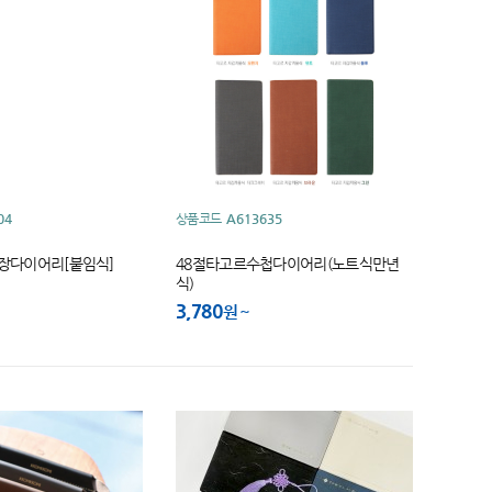
04
상품코드
A613635
양장다이어리[붙임식]
48절타고르수첩다이어리(노트식만년
식)
3,780
원