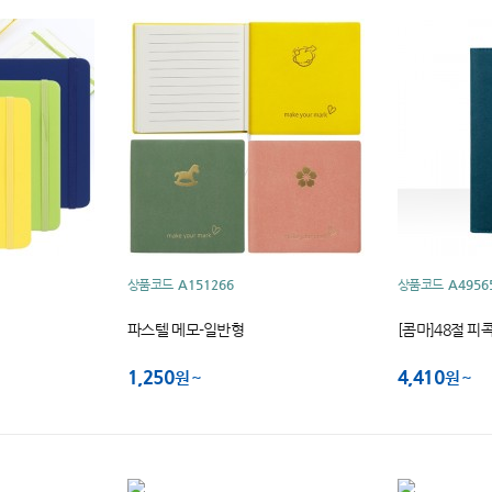
상품코드
A151266
상품코드
A4956
파스텔 메모-일반형
[콤마]48절 피
1,250
4,410
원
원