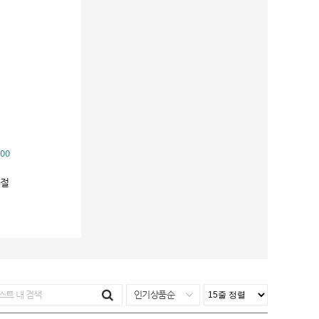
00
8절
인기상품순