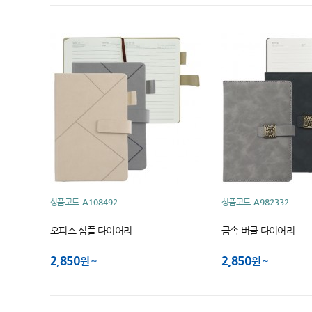
상품코드
A108492
상품코드
A982332
오피스 심플 다이어리
금속 버클 다이어리
2,850
2,850
원
원