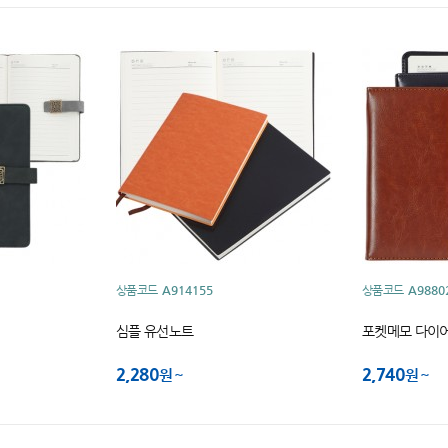
상품코드
A914155
상품코드
A9880
심플 유선노트
포켓메모 다이
2,280
2,740
원
원