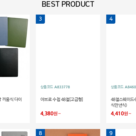
BEST PRODUCT
3
4
상품코드
A833778
상품코드
A8460
장 끼움식 다이
아브로 수첩 48절[고급형]
48절스웨이드
식만년식)
4,380
4,410
원
원
8
9