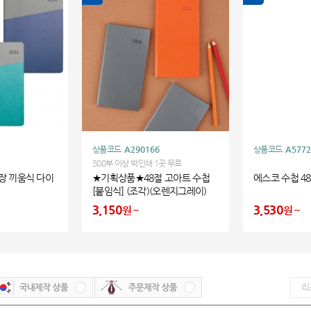
상품코드
A290166
상품코드
A5772
500부 이상 박인쇄 1곳 무료
양장 끼움식 다이
★기획상품★48절 고아트 수첩
에스코 수첩 4
[붙임식] (조각)(오렌지그레이)
3,150
3,530
원
원