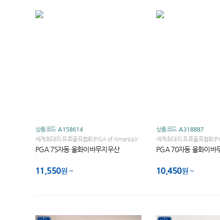
상품코드
A158614
상품코드
A318887
세계최대의 프로골프협회(PGA of America)/
세계최대의 프로골프협회(PGA 
세계골프대회 브랜드 PGA TOUR
세계골프대회 브랜드 PGA 
PGA 75자동 올화이바무지우산
PGA 70자동 올화이
11,550
10,450
원
원