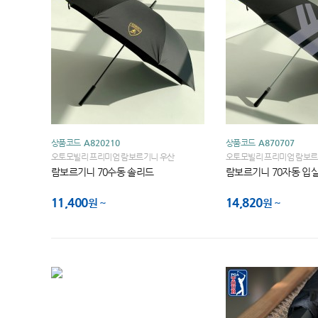
상품코드
A820210
상품코드
A870707
오토모빌리 프리미엄 람보르기니 우산
오토모빌리 프리미엄 람보르
람보르기니 70수동 솔리드
람보르기니 70자동 입
11,400
14,820
원
원