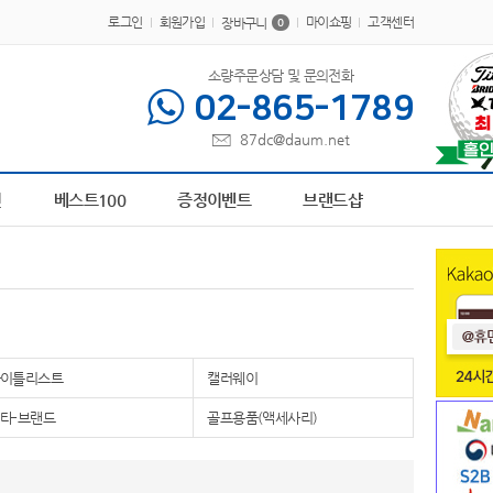
로그인
회원가입
마이쇼핑
고객센터
장바구니
0
소량주문상담 및 문의전화
02-865-1789
87dc@daum.net
5
AP-100273
6
AP-100441
7
AP-100179
8
AP-100617
9
브론즈하우스
10
AP-
전
베스트100
증정이벤트
브랜드샵
타이틀리스트
캘러웨이
타-브랜드
골프용품(액세사리)