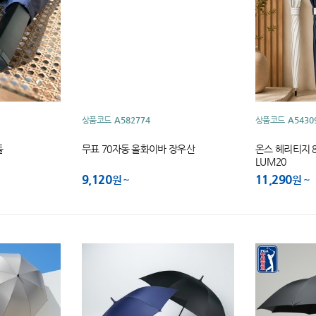
상품코드
A582774
상품코드
A5430
들
무표 70자동 올화이바 장우산
온스 헤리티지 
LUM20
9,120
11,290
원
원