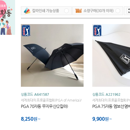
상품코드
A641587
상품코드
A221962
세계최대의 프로골프협회(PGA of America)/
세계최대의 프로골프협회(PGA 
세계골프대회 브랜드 PGA TOUR
세계골프대회 브랜드 PGA 
PGA 70자동 무지우산(2칼라)
PGA 75자동 엠보선
8,250
9,900
원
원