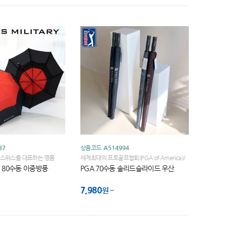
37
상품코드
A514994
스위스를 대표하는 명품
세계최대의 프로골프협회(PGA of America)/
세계적인 브랜드입니다
세계골프대회 브랜드 PGA TOUR
80수동 이중방풍
PGA 70수동 솔리드슬라이드 우산
7,980
원