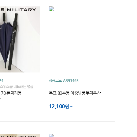
74
상품코드
A393463
스위스를 대표하는 명품
세계적인 브랜드입니다
70 폰지자동
무표 80수동 이중방풍무지우산
라
12,100
원