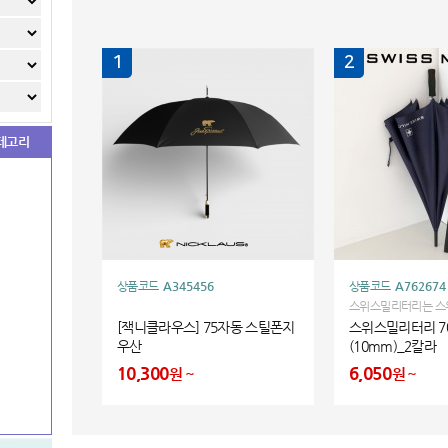
1
2
테고리
상품코드
A345456
상품코드
A762674
스위스밀리터리는 스
명품 BOGLIE 가의
[잭니클라우스] 75자동 스틸폰지
스위스밀리터리 7
니다
우산
(10mm)_2칼라
10,300
6,050
원
원