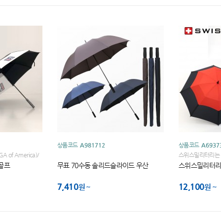
상품코드
A981712
상품코드
A6937
of America)/
스위스밀리터리는 
TOUR
BOGLIE 가의 
풍골프
무표 70수동 솔리드슬라이드 우산
스위스밀리터리 
7,410
12,100
원
원