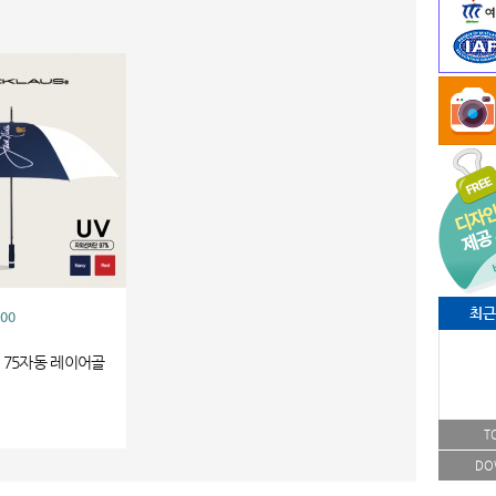
최근
00
 75자동 레이어골
T
DO