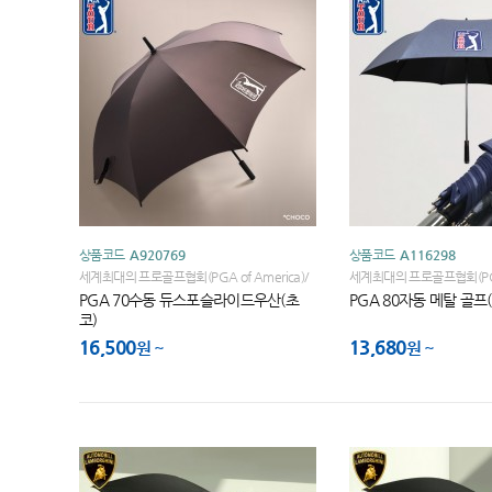
상품코드
A920769
상품코드
A116298
세계최대의 프로골프협회(PGA of America)/
세계최대의 프로골프협회(PGA 
세계골프대회 브랜드 PGA TOUR
세계골프대회 브랜드 PGA 
PGA 70수동 듀스포슬라이드우산(초
PGA 80자동 메탈 골프
코)
16,500
13,680
원
원