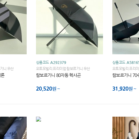
상품코드
A292379
상품코드
A5816
기니 우산
오토모빌리 프리미엄 람보르기니 우산
오토모빌리 프리미
실론
람보르기니 80자동 헥사곤
람보르기니 70
20,520
31,920
원
원