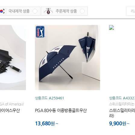
상품코드
A259461
상품코드
A4332
of America)/
스위스밀리터리는 
TOUR
BOGLIE 가의 
염바이어스우산
PGA 80수동 이중방풍골프우산
스위스밀리터리 
라)
13,680
9,900
원
원