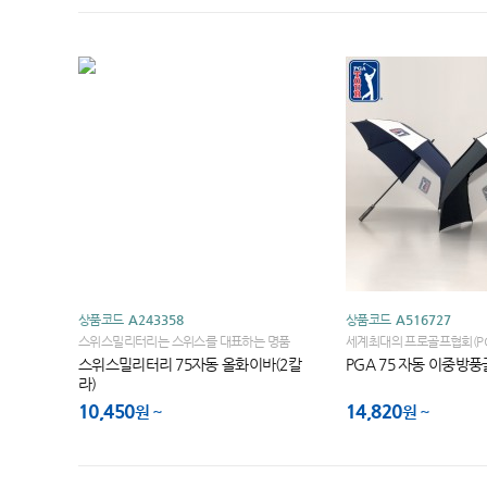
상품코드
A243358
상품코드
A516727
스위스밀리터리는 스위스를 대표하는 명품
세계최대의 프로골프협회(PGA 
BOGLIE 가의 세계적인 브랜드입니다
세계골프대회 브랜드 PGA 
스위스밀리터리 75자동 올화이바(2칼
PGA 75 자동 이중방
라)
10,450
14,820
원
원