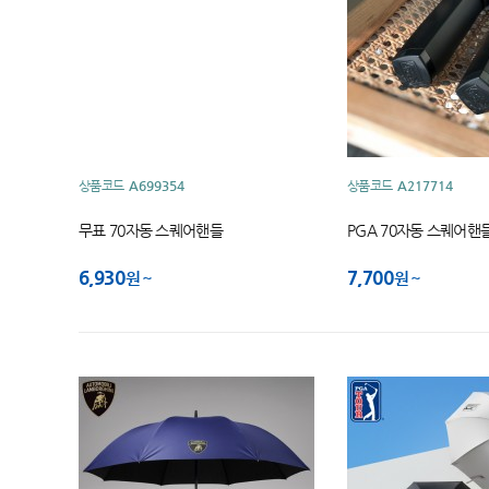
상품코드
A699354
상품코드
A217714
무표 70자동 스퀘어핸들
PGA 70자동 스퀘어핸
6,930
7,700
원
원