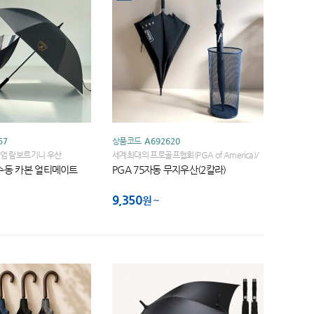
57
상품코드
A692620
엄 람보르기니 우산
세계최대의 프로골프협회(PGA of America)/
세계골프대회 브랜드 PGA TOUR
수동 카본 얼티메이트
PGA 75자동 무지우산(2칼라)
9,350
원