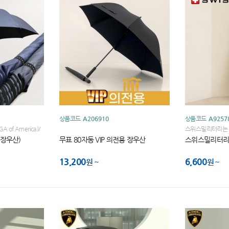
상품코드
A206910
상품코드
A9257
of America)/
스위스밀리터리는 
TOUR
BOGLIE 가의 
(장우산)
무표 80자동 VIP 의전용 장우산
스위스밀리터리
13,200
6,600
원
원