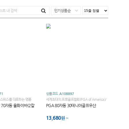
인기상품순
71
상품코드
A108897
스위스를 대표하는 명품
세계최대의 프로골프협회(PGA of America)/
세계적인 브랜드입니다
세계골프대회 브랜드 PGA TOUR
70자동 올화이바(2칼
PGA 80자동 30데니아골프우산
13,680
원