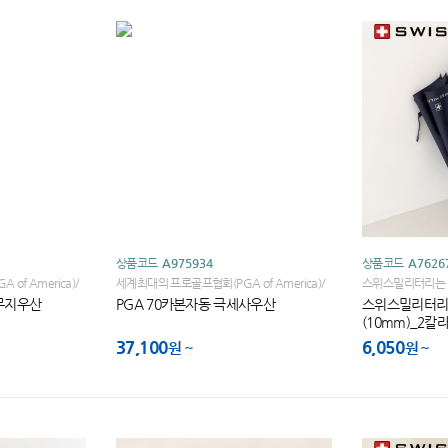
상품코드
A975934
상품코드
A7626
of America)/
세계최대의 프로골프협회(PGA of America)/
스위스밀리터리는 
TOUR
세계골프대회 브랜드 PGA TOUR
BOGLIE 가의 
바무지우산
PGA 70카본자동 극세사우산
스위스밀리터리 
(10mm)_2칼
37,100
6,050
원
원