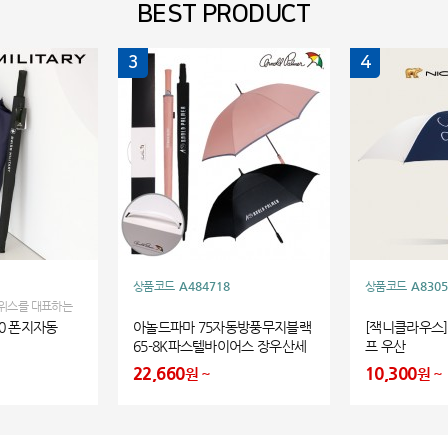
BEST PRODUCT
3
4
상품코드
A484718
상품코드
A8305
위스를 대표하는
 세계적인 브랜드입
0 폰지자동
아놀드파마 75자동방풍무지블랙
[잭니클라우스]
65-8K파스텔바이어스 장우산세
프 우산
트
22,660
10,300
원
원