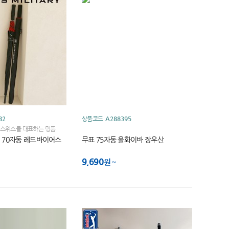
82
상품코드
A288395
스위스를 대표하는 명품
세계적인 브랜드입니다
 70자동 레드바이어스
무표 75자동 올화이바 장우산
9,690
원