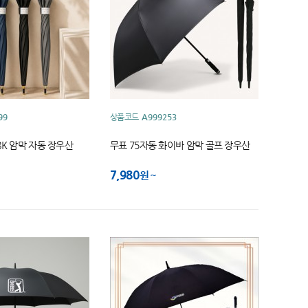
99
상품코드
A999253
8K 암막 자동 장우산
무표 75자동 화이바 암막 골프 장우산
7,980
원