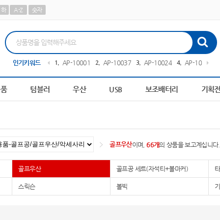
하
A-Z
숫자
하우스
인기키워드
10
AP-100560
1
AP-100013
2
AP-100378
3
AP-100242
4
AP-100267
용품
텀블러
우산
USB
보조배터리
기획
골프우산
이며,
66개
의 상품을 보고계십니다.
골프우산
골프공 세트(자석티+볼마커)
스릭슨
볼빅
기