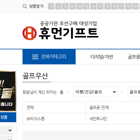
상품찾기
가
나
다
라
마
바
사
아
자
차
카
타
파
6
AP-100441
7
AP-100179
8
AP-100617
9
브론즈
전체카테고리
디지털/가전
골프
골프우산
회원님이 계신 위치는
홈
전체
골프공-전체
천상품
브리지스톤
세인트나인