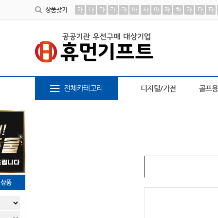
상품찾기
가
나
다
라
마
바
사
아
자
차
카
타
파
AP-100616
10
AP-100413
1
AP-100013
2
AP-100267
3
AP-100242
4
AP-10
전체카테고리
디지털/가전
골프
천상품