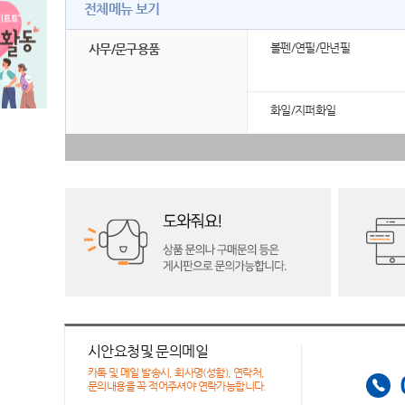
전체메뉴 보기
볼펜/연필/만년필
사무/문구용품
화일/지퍼화일
시안요청및 문의메일
카톡 및 메일 발송시, 회사명(성함), 연락처,
문의내용을 꼭 적어주셔야 연락가능합니다.