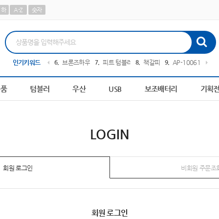
하
A-Z
숫자
0378
인기키워드
5
AP-100179
6
브론즈하우스
7
피트 텀블러
8
책갈피
9
AP-100616
10
A
용품
텀블러
우산
USB
보조배터리
기획
LOGIN
회원 로그인
비회원 주문조
회원 로그인