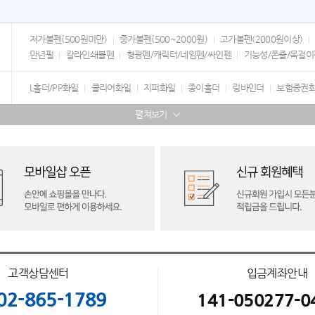
저가볼펜(500원미만)
중가볼펜(500~2000원)
고가볼펜(2000원이상)
만년필
칼라인쇄볼펜
형광펜/캐릭터/네임펜/싸인펜
기능성/폰줄/목걸이
L홀더/PP화일
클리어화일
지퍼화일
종이홀더
링바인더
보험증권
펼쳐보기
고객상담센터
입금계좌안내
02-865-1789
141-050277-0