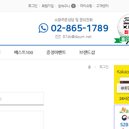
로그인
회원가입
마이쇼핑
고객센터
장바구니
0
소량주문상담 및 문의전화
02-865-1789
87dc@daum.net
P-100413
1
AP-100013
2
AP-100267
3
AP-100242
4
AP-100378
5
AP-100
전
베스트100
증정이벤트
브랜드샵
홈
로그인
회