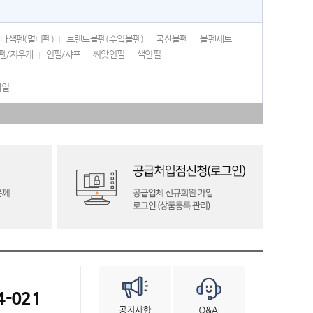
다색펜(멀티펜)
브랜드볼펜(수입볼펜)
국산볼펜
볼펜세트
펜/지우개
연필/샤프
씨앗연필
색연필
화일
4-021