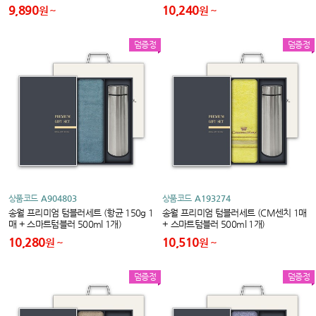
9,890
10,240
원
원
덤증정
덤증정
상품코드
A904803
상품코드
A193274
송월 프리미엄 텀블러세트 (항균 150g 1
송월 프리미엄 텀블러세트 (CM센치 1매
매 + 스마트텀블러 500ml 1개)
+ 스마트텀블러 500ml 1개)
10,280
10,510
원
원
덤증정
덤증정