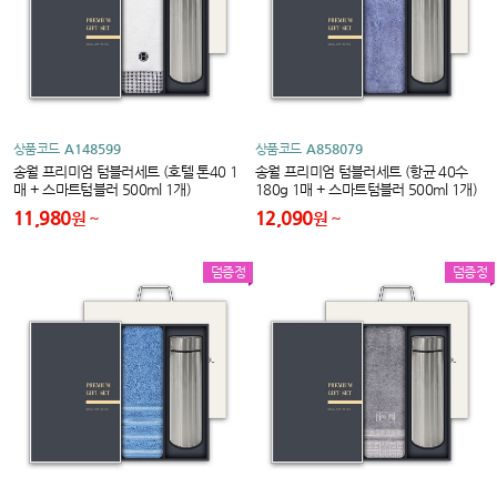
상품코드
A148599
상품코드
A858079
송월 프리미엄 텀블러세트 (호텔 톤40 1
송월 프리미엄 텀블러세트 (항균 40수
매 + 스마트텀블러 500ml 1개)
180g 1매 + 스마트텀블러 500ml 1개)
11,980
12,090
원
원
덤증정
덤증정