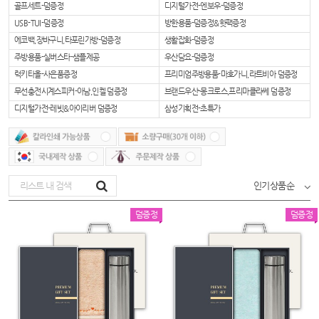
골프세트-덤증정
디지털가전-엔보우-덤증정
USB-TUI-덤증정
방한용품-덤증정&핫팩증정
에코백,장바구니,타포린가방-덤증정
생활잡화-덤증정
주방용품-실버스타-샘플제공
우산담요-덤증정
럭키타올-사은품증정
프리미엄주방용품-마호가니,라트비아 덤증정
무선충전시계스피커-아남,인켈 덤증정
브랜드우산-몽크로스,프리마클라쎄 덤증정
디지털가전-레빗&아이리버 덤증정
삼성기획전-초특가
인기상품순
덤증정
덤증정