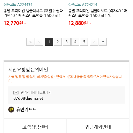
상품코드
A224434
상품코드
A724214
송월 프리미엄 텀블러세트 (호텔 뉴필라
송월 프리미엄 텀블러세트 (격자40 1매
라인40 1매 + 스마트텀블러 500ml 1
+ 스마트텀블러 500ml 1개)
개)
12,770
12,880
원
원
1
2
3
4
5
시안요청및 문의메일
카톡 및 메일 발송시, 회사명(성함), 연락처, 문의내용을 꼭 적어주셔야 연락가능합니
다.
관리자에게 메일보내기
87dc@daum.net
휴먼기프트
고객상담센터
입금계좌안내