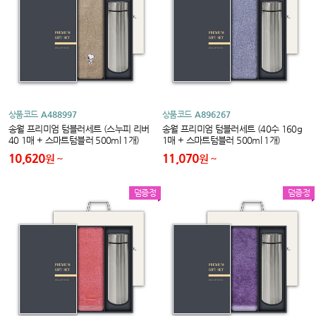
상품코드
A488997
상품코드
A896267
송월 프리미엄 텀블러세트 (스누피 리버
송월 프리미엄 텀블러세트 (40수 160g
40 1매 + 스마트텀블러 500ml 1개)
1매 + 스마트텀블러 500ml 1개)
10,620
11,070
원
원
덤증정
덤증정