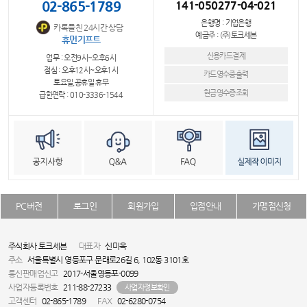
02-865-1789
141-050277-04-021
은행명 : 기업은행
카톡플친 24시간 상담
예금주 : (주)토크세븐
휴먼기프트
신용카드결제
업무 : 오전9시~오후6시
점심 : 오후12시~오후1시
카드영수증출력
토요일,공휴일 휴무
현금영수증조회
급한연락 : 010-3336-1544
PC버전
로그인
회원가입
입점안내
가맹점신청
주식회사 토크세븐
대표자
신미옥
주소
서울특별시 영등포구 문래로26길 6, 102동 3101호
통신판매업신고
2017-서울영등포-0099
사업자등록번호
211-88-27233
사업자정보확인
고객센터
02-865-1789
FAX
02-6280-0754