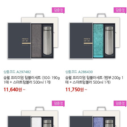
덤증정
덤증정
상품코드
A297482
상품코드
A286430
송월 프리미엄 텀블러세트 (30수 190g
송월 프리미엄 텀블러세트 (뱀부 200g 1
1매 + 스마트텀블러 500ml 1개)
매 + 스마트텀블러 500ml 1개)
11,640
11,750
원
원
덤증정
덤증정