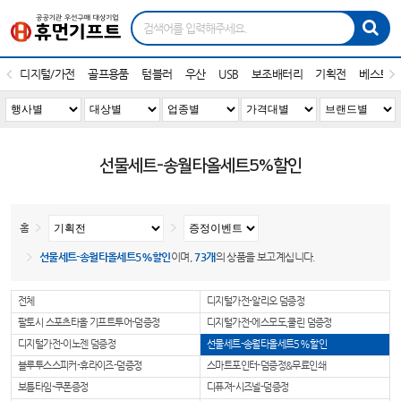
디지털/가전
골프용품
텀블러
우산
USB
보조배터리
기획전
베스트1
선물세트-송월타올세트5%할인
홈
선물세트-송월타올세트5%할인
이며,
73개
의 상품을 보고계십니다.
전체
디지털가전-알리오 덤증정
팔토시 스포츠타올 기프트투어-덤증정
디지털가전-에스모도,쿨린 덤증정
디지털가전-이노젠 덤증정
선물세트-송월타올세트5%할인
블루투스스피커-휴라이즈-덤증정
스마트포인터-덤증정&무료인쇄
보틀타임-쿠폰증정
디퓨져-시즈넬-덤증정