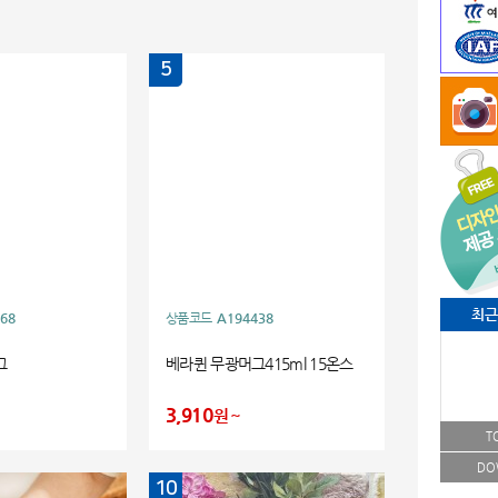
5
최근
68
상품코드
A194438
그
베라퀸 무광머그415ml 15온스
3,910
원
T
DO
10