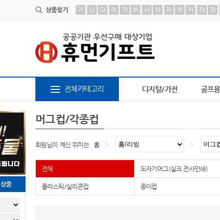
상품찾기
가
나
다
라
마
바
사
아
자
차
카
타
파
텀블러
4
담요
5
AP-100413
6
AP-100616
7
파스텔 칫솔
8
장바구니
9
AP-1
전체카테고리
디지털/가전
골프
머그컵/각종컵
회원님이 계신 위치는
홈
전체
도자기머그(실크,전사인쇄)
천상품
플라스틱/실리콘컵
종이컵