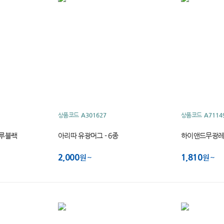
상품코드
A301627
상품코드
A7114
루블랙
아리따 유광머그 - 6종
하이앤드무광레
2,000
1,810
원
원