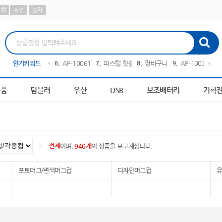
하
A-Z
숫자
00364
인기키워드
10
AP-100242
1
책갈피
2
AP-100209
3
피트 텀블러
4
담요
5
AP-10
용품
텀블러
우산
USB
보조배터리
기획
전체
이며,
940개
의 상품을 보고계십니다.
포토머그/변색머그컵
디자인머그컵
유