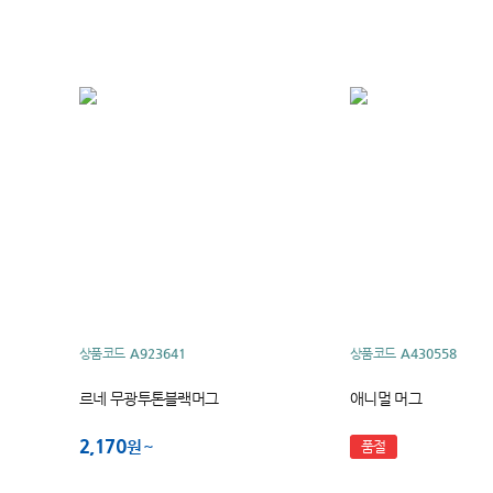
상품코드
A923641
상품코드
A430558
르네 무광투톤블랙머그
애니멀 머그
2,170
원
품절