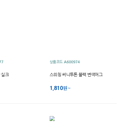
77
상품코드
A600974
 실크
스위칭 써니투톤 블랙 변색머그
1,810
원