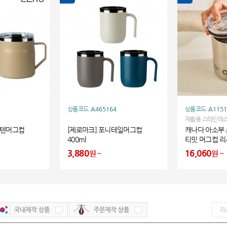
상품코드
A465164
상품코드
A1151
재활용 스테인레스
경 ESG 상품입니
스텐머그컵
[제로마크] 포니테일머그컵
캐나다 아소부 
분에 세라믹 코팅이
400ml
티밋 머그컵 리사
새베임/얼룩베임이
머그컵입니다.
부 세라믹 코팅
3,880
16,060
원
원