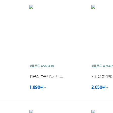
상품코드
A563438
상품코드
A7640
11온스 투톤 데일리머그
키친필 셀라이닝
1,890
2,050
원
원