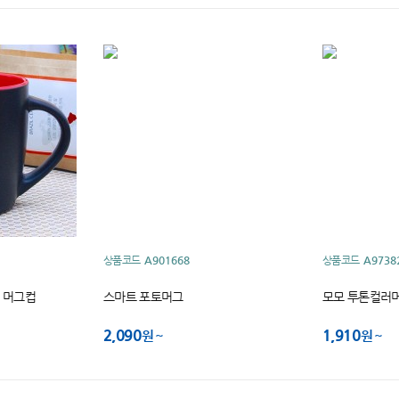
상품코드
A901668
상품코드
A9738
 머그컵
스마트 포토머그
모모 투톤컬러머
2,090
1,910
원
원