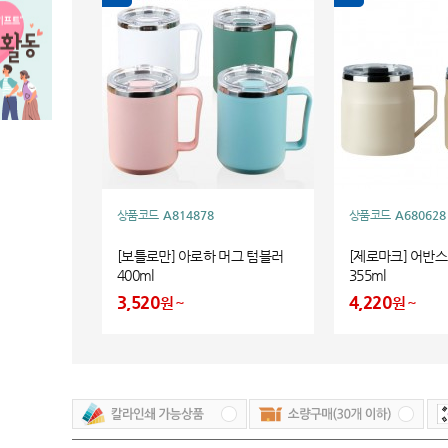
상품코드
A814878
상품코드
A680628
[보틀로만] 아로하 머그 텀블러
[제로마크] 어반
400ml
355ml
3,520
4,220
원
원