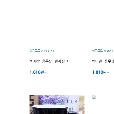
상품코드
A453164
상품코드
A3853
하이앤드올무광오렌지 실크
하이앤드올무광
1,810
1,810
원
원