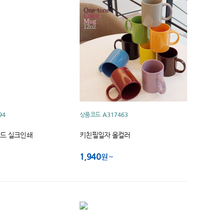
94
상품코드
A317463
드 실크인쇄
키친필일자 올컬러
1,940
원