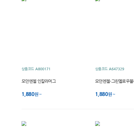
상품코드
A800171
상품코드
A647329
모던엔젤 인칼라머그
모던엔젤-그린옐로우블
1,880
1,880
원
원