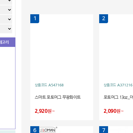
1
2
테고리
상품코드
A547168
상품코드
A371216
스마트 포토머그 무광화이트
포토머그 13oz_
2,920
2,090
원
원
6
7