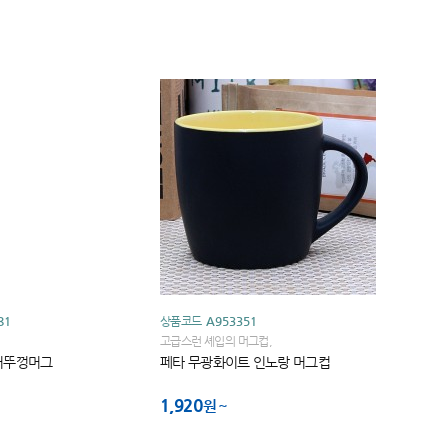
81
상품코드
A953351
고급스런 셰입의 머그컵,
러뚜껑머그
페타 무광화이트 인노랑 머그컵
1,920
원