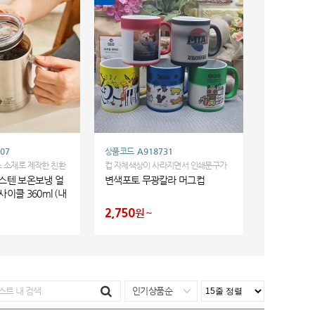
07
상품코드
A918731
 소재로 제작한 친환
컵 자체색상이 사라지면서 인쇄문구가
다. 음료가 담기는 부
돋보이는 컵
스텐 보온보냉 얼
변색포토 무광칼라 머그컵
 적용 되어 쇠맛/냄
이클 360ml (내
 없는 스텐 보온보냉
)
2,750
원
인기상품순