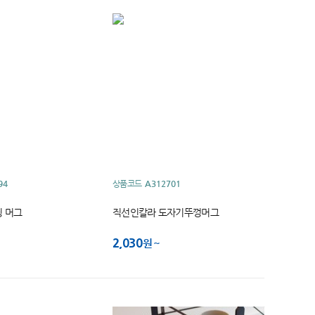
94
상품코드
A312701
 머그
직선인칼라 도자기뚜껑머그
2,030
원