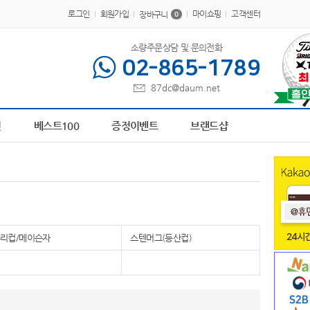
로그인
회원가입
마이쇼핑
고객센터
장바구니
0
소량주문상담 및 문의전화
02-865-1789
87dc@daum.net
0413
6
AP-100616
7
파스텔 칫솔
8
장바구니
9
AP-100364
10
AP-100242
전
베스트100
증정이벤트
브랜드샵
리컵/메이슨자
스텐머그(등산컵)