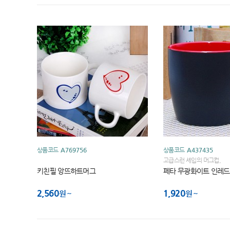
상품코드
A769756
상품코드
A437435
고급스런 셰입의 머그컵,
키친필 앙뜨하트머그
페타 무광화이트 인레드
2,560
1,920
원
원