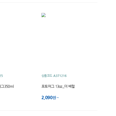
25
상품코드
A371216
그350ml
포토머그 13oz_더 베럴
2,090
원