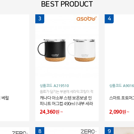
BEST PRODUCT
3
4
상품코드
A219510
상품코드
A9016
음료가 담기는 부분에 세라믹 코팅이 적
용 되어 쇠맛/냄새베임/얼룩베임이 없
더 베럴
캐나다 아소부 스텐 보온보냉 인
스마트 포토머
는 스텐 보온보냉 머그컵입니다.
피니트 머그컵 490ml (내부 세라
믹 코팅)
24,360
2,090
원
원
8
9