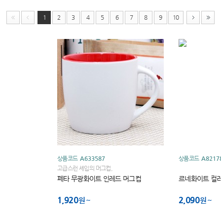
1
2
3
4
5
6
7
8
9
10
상품코드
A633587
상품코드
A8217
고급스런 셰입의 머그컵,
페타 무광화이트 인레드 머그컵
르네화이트 컬
1,920
2,090
원
원