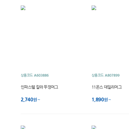
상품코드
A603886
상품코드
A807899
인파스텔 칼라 뚜껑머그
11온스 데일리머그
2,740
1,890
원
원