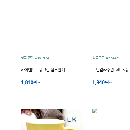
상품코드
A961924
상품코드
A654469
하이앤드무광그린 실크인쇄
모던칼라수입 tall - 5종
1,810
1,940
원
원