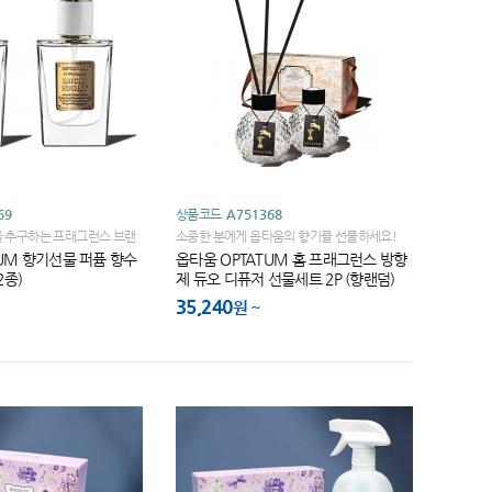
69
상품코드
A751368
을 추구하는 프래그런스 브랜
소중한 분에게 옵타움의 향기를 선물하세요!
TUM 향기선물 퍼퓸 향수
옵타움 OPTATUM 홈 프래그런스 방향
2종)
제 듀오 디퓨저 선물세트 2P (향랜덤)
35,240
원