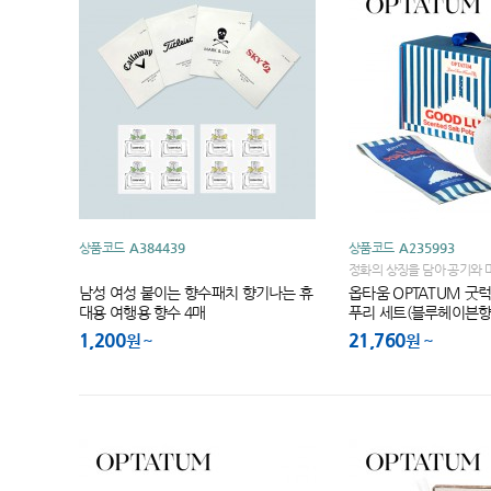
상품코드
A384439
상품코드
A235993
정화의 상징을 담아 공기와 
지는 순간!
남성 여성 붙이는 향수패치 향기나는 휴
옵타움 OPTATUM 굿
대용 여행용 향수 4매
푸리 세트(블루헤이븐향
1,200
21,760
원
원