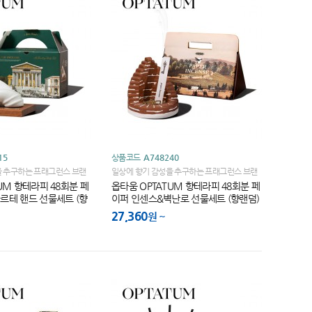
15
상품코드
A748240
을 추구하는 프래그런스 브랜
일상에 향기 감성을 추구하는 프래그런스 브랜
드!
UM 향테라피 48회분 페
옵타움 OPTATUM 향테라피 48회분 페
르테 핸드 선물세트 (향
이퍼 인센스&벽난로 선물세트 (향랜덤)
27,360
원