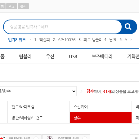
하
A-Z
숫자
구니
인기키워드
10
AP-100698
1
책갈피
2
AP-100364
3
피트 텀블러
4
담요
5
AP-100
용품
텀블러
우산
USB
보조배터리
기획
향수
이며,
31개
의 상품을 보고계
핸드/바디크림
스킨케어
바
방판/백화점/브랜드
향수
미