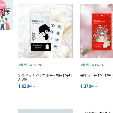
상품코드
A188397
상품코드
A387837
외출 운동 시 간편하게 부착하는 향수패
옷에 붙이는 향기 향수 
치 8매
1,630
1,370
원
원