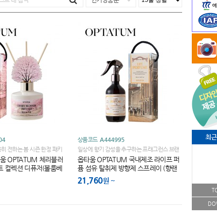
최근
04
상품코드
A444995
히 전하는 봄 시즌 한정 패키
일상에 향기 감성을 추구하는 프래그런스 브랜
드!
움 OPTATUM 체리블러
옵타움 OPTATUM 국내제조 라이프 퍼
트 컬렉션 디퓨저(볼룸베
퓸 섬유 탈취제 방향제 스프레이 (향랜
덤)
21,760
원
T
DO