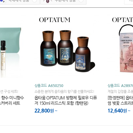
상품코드
A650250
상품코드
A2897
션 구성 세트!
소중한 분에게 옵타움의 향기를 선물하세요!
계절의 감정을 조용
지 상품!
퓸 향수 미니향수
옵타움 OPTATUM 방향제 필로우 디퓨
[한정판매] 옵타
스커버리 세트
저 150ml 리드스틱 포함 (향랜덤)
썸 벚꽃 스트리
일향/200ml)
22,800
12,640
원
원