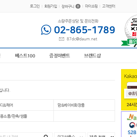
로그인
회원가입
마이쇼핑
고객센터
장바구니
0
소량주문상담 및 문의전화
02-865-1789
87dc@daum.net
413
6
AP-100616
7
AP-100209
8
파스텔 칫솔
9
장바구니
10
AP-100698
1
전
베스트100
증정이벤트
브랜드샵
십니다.
디&헤어
맘&베이비화장품
용소품/판촉/샘플
인기상품순