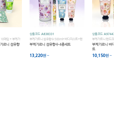
상품코드
A838331
상품코드
A9744
10매입 + 부케가
부케가르니 섬유향수 500ml+바디미스트+핸
부케가르니 핸드크
 캐모마일 핸드크
드크림 2종+끈케이스
케이스
케가르니 섬유향
부케가르니 섬유향수 4종세트
부케가르니 바디
방향제(샤쉐) 2개 +
트
13,220
10,150
원
원