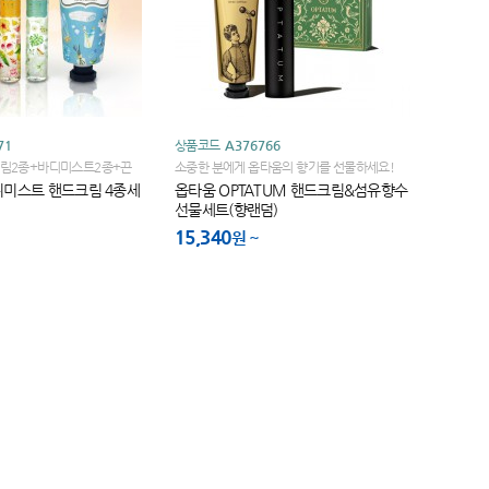
71
상품코드
A376766
림2종+바디미스트2종+끈
소중한 분에게 옵타움의 향기를 선물하세요!
미스트 핸드크림 4종세
옵타움 OPTATUM 핸드크림&섬유향수
선물세트(향랜덤)
15,340
원