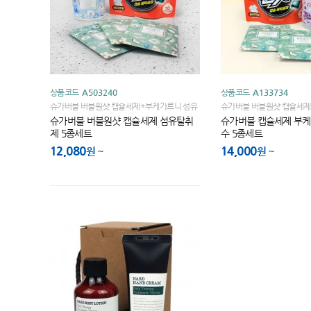
상품코드
A503240
상품코드
A133734
슈가버블 버블원샷 캡슐세제+부케가르니 섬유
슈가버블 버블원샷 캡슐세제 
탈취제 500ml+부케가르니, 옷장 방향제(샤쉐)
르니 섬유향수 + 부케가르니
슈가버블 버블원샷 캡슐세제 섬유탈취
슈가버블 캡슐세제 부
3매입+끈케이스
림 100g + 부케가르니 옷장
제 5종세트
수 5종세트
끈캐이스
12,080
14,000
원
원