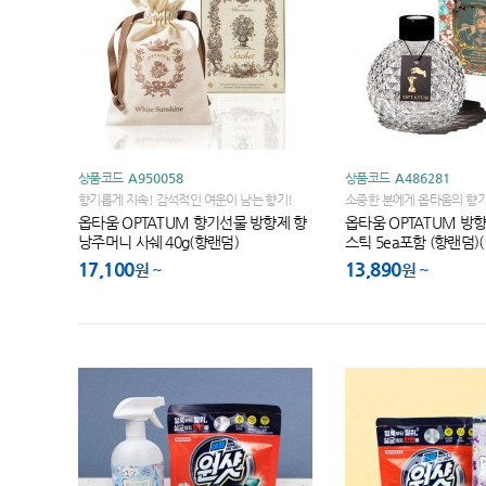
상품코드
A950058
상품코드
A486281
향기롭게 지속! 감석적인 여운이 남는 향기!
소중한 분에게 옵타움의 향
옵타움 OPTATUM 향기선물 방향제 향
옵타움 OPTATUM 방
낭주머니 사쉐 40g(향랜덤)
스틱 5ea포함 (향랜덤)(1
17,100
13,890
원
원