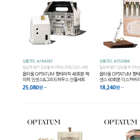
상품코드
A164287
상품코드
A552084
일상에 향기 감성을 추구하는 프래그런스 브랜
일상에 향기 감성을 추구하
드!
드!
옵타움 OPTATUM 향테라피 48회분 페
옵타움 OPTATUM 향
이퍼 인센스&그리드하우스 선물세트
센스 60회분 디스커버리
(향랜덤)
25,080
18,240
원
원