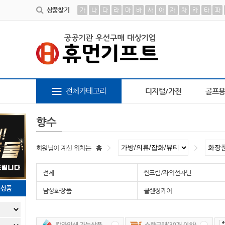
상품찾기
가
나
다
라
마
바
사
아
자
차
카
타
파
6
AP-100616
7
AP-100209
8
파스텔 칫솔
9
장바
전체카테고리
디지털/가전
골프
향수
회원님이 계신 위치는
홈
전체
썬크림/자외선차단
천상품
남성화장품
클렌징케어