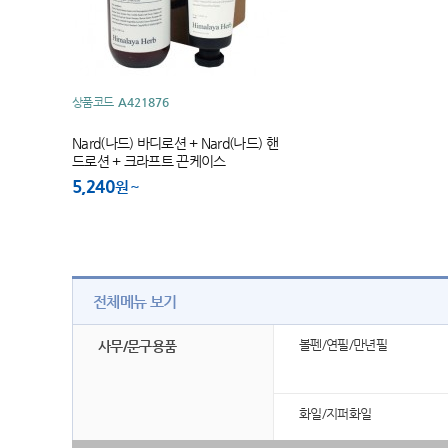
상품코드
A421876
Nard(나드) 바디로션 + Nard(나드) 핸
드로션 + 크라프트 끈케이스
5,240
원
전체메뉴 보기
볼펜/연필/만년필
사무/문구용품
화일/지퍼화일