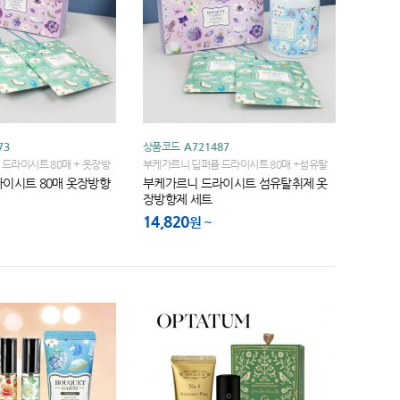
73
상품코드
A721487
드라이시트 80매 + 옷장방
부케가르니 딥퍼퓸 드라이시트 80매 +섬유탈
+ 끈케이스
취제 500ml + 옷장방향제,샤쉐 2매입 + 끈케
이시트 80매 옷장방향
부케가르니 드라이시트 섬유탈취제 옷
이스
장방향제 세트
14,820
원