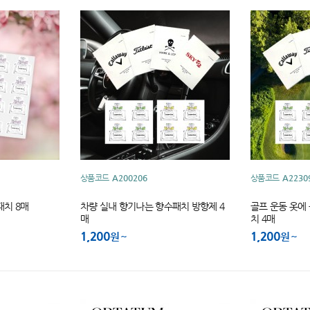
상품코드
A200206
상품코드
A2230
패치 8매
차량 실내 향기나는 향수패치 방향제 4
골프 운동 옷에
매
치 4매
1,200
1,200
원
원