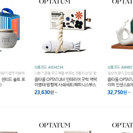
상품코드
A934234
상품코드
A8985
마음이 함께 차분해
나쁜 기운을 막고 복을 부르는 전통의 상징! 향
일상에 향기 감성
기로운 복의 오브제!
드!
럭 센티드 솔트 포
옵타움 OPTATUM 인테리어 굿럭 액막
옵타움 OPTAT
)
이명태 방향제 사쉐세트(해피니스부스
이퍼 인센스&아
터향)
랜덤)
23,630
32,750
원
원