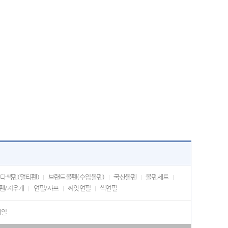
다색펜(멀티펜)
브랜드볼펜(수입볼펜)
국산볼펜
볼펜세트
펜/지우개
연필/샤프
씨앗연필
색연필
화일