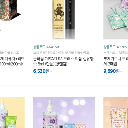
상품코드
A641581
상품코드
A2709
기를 선물하세요!
소중한 분에게 옵타움의 향기를 선물하세요!
부케가르니 딥퍼퓸 
향제,샤쉐 3매입 
향제 디퓨저+리드
옵타움 OPTATUM 드레스 퍼퓸 섬유향
부케가르니 드라
00ml/200ml)
수 8ml (단품)(향랜덤)
제 3매입
6,530
9,690
원
원