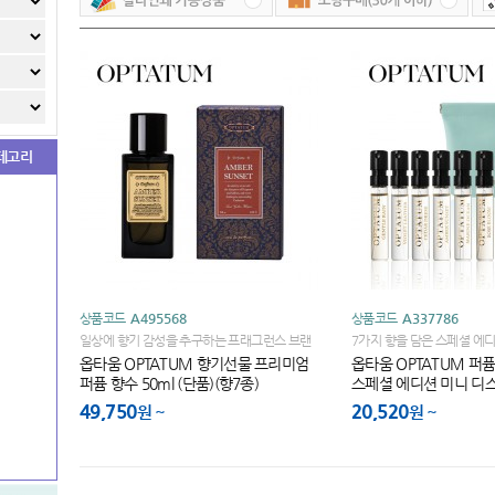
테고리
상품코드
A495568
상품코드
A337786
일상에 향기 감성을 추구하는 프래그런스 브랜
7가지 향을 담은 스페셜 에디
드!
옵타움 OPTATUM 향기선물 프리미엄
옵타움 OPTATUM 퍼
퍼퓸 향수 50ml (단품)(향7종)
스페셜 에디션 미니 디
(향7종+파우치증정)
49,750
20,520
원
원