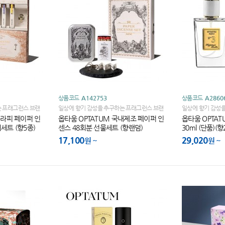
상품코드
A142753
상품코드
A2860
는 프래그런스 브랜
일상에 향기 감성을 추구하는 프래그런스 브랜
일상에 향기 감성
드!
드!
테라피 페이퍼 인
옵타움 OPTATUM 국내제조 페이퍼 인
옵타움 OPTA
세트 (향5종)
센스 48회분 선물세트 (향랜덤)
30ml (단품)(향
17,100
29,020
원
원