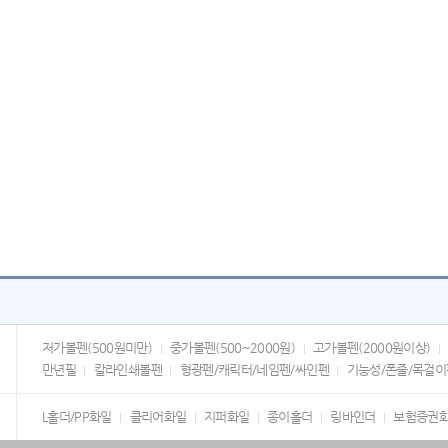
저가볼펜(500원미만)
중가볼펜(500~2000원)
고가볼펜(2000원이상)
만년필
칼라인쇄볼펜
형광펜/캐릭터/네임펜/싸인펜
기능성/폰줄/목걸이
L홀더/PP화일
클리어화일
지퍼화일
종이홀더
링바인더
보험증권