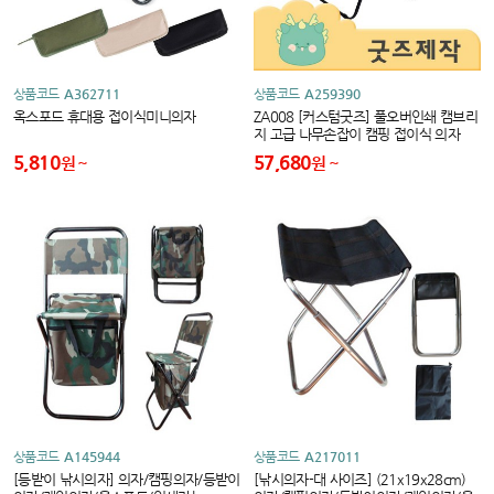
상품코드
A362711
상품코드
A259390
옥스포드 휴대용 접이식미니의자
ZA008 [커스텀굿즈] 풀오버인쇄 캠브리
지 고급 나무손잡이 캠핑 접이식 의자
(박스제작가능)
5,810
57,680
원
원
상품코드
A145944
상품코드
A217011
[등받이 낚시의자] 의자/캠핑의자/등받이
[낚시의자-대 사이즈] (21x19x28cm)