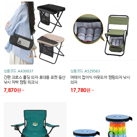
상품코드
A430037
상품코드
A529563
간편 크로스 폴딩 의자 휴대용 포켓 등산
머레이 접이식 아웃도어 캠핌의자 낚시
낚시 차박 캠핑 피크닉
의자
7,870
17,780
원
원