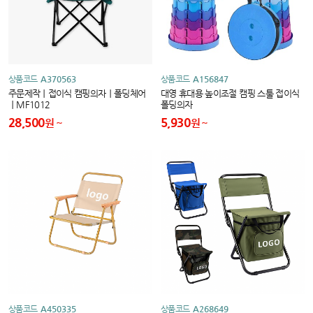
상품코드
A370563
상품코드
A156847
주문제작｜접이식 캠핑의자｜폴딩체어
대영 휴대용 높이조절 캠핑 스툴 접이식
｜MF1012
폴딩의자
28,500
5,930
원
원
상품코드
A450335
상품코드
A268649