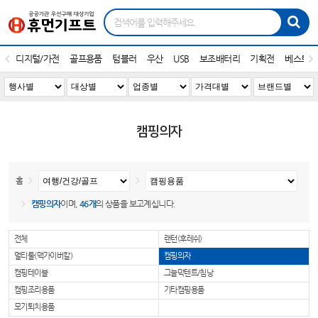
디지털/가전
골프용품
텀블러
우산
USB
보조배터리
기획전
베스트1
캠핑의자
홈
캠핑의자
이며,
46개
의 상품을 보고계십니다.
전체
랜턴(후레쉬)
멀티툴(맥가이버칼)
캠핑의자
캠핑테이블
그늘막텐트/침낭
캠핑조리용품
기타캠핑용품
모기퇴치용품