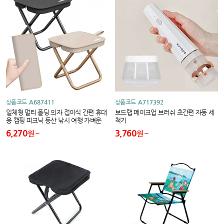
상품코드
A687411
상품코드
A717392
일체형 멀티 폴딩 의자 접이식 간편 휴대
보드랩 메이크업 브러쉬 초간편 자동 세
용 캠핑 피크닉 등산 낚시 여행 가벼운
척기
6,270
3,760
원
원