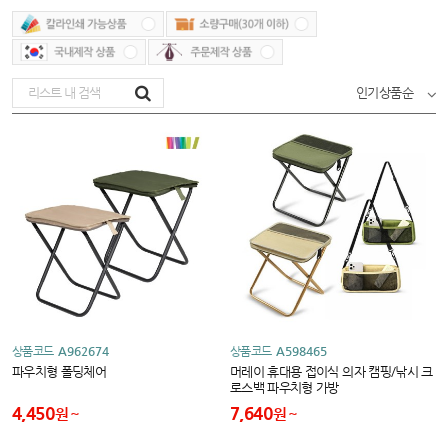
인기상품순
상품코드
A962674
상품코드
A598465
파우치형 폴딩체어
머레이 휴대용 접이식 의자 캠핑/낚시 크
로스백 파우치형 가방
4,450
7,640
원
원