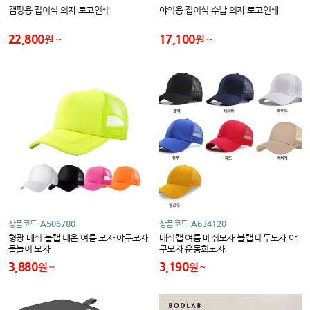
캠핑용 접이식 의자 로고인쇄
야외용 접이식 수납 의자 로고인쇄
22,800
17,100
원
원
상품코드
A506780
상품코드
A634120
형광 메쉬 볼캡 네온 여름 모자 야구모자
메쉬캡 여름 메쉬모자 볼캡 대두모자 야
물놀이 모자
구모자 운동회모자
3,880
3,190
원
원