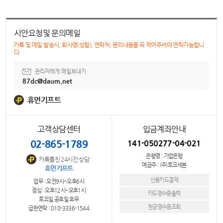
시안요청및 문의메일
카톡 및 메일 발송시, 회사명(성함), 연락처, 문의내용을 꼭 적어주셔야 연락가능합니
다.
관리자에게 메일보내기
87dc@daum.net
휴먼기프트
고객상담센터
입금계좌안내
02-865-1789
141-050277-04-021
은행명 : 기업은행
카톡플친 24시간 상담
예금주 : (주)토크세븐
휴먼기프트
신용카드결제
업무 : 오전9시~오후6시
점심 : 오후12시~오후1시
카드영수증출력
토요일,공휴일 휴무
현금영수증조회
급한연락 : 010-3336-1544