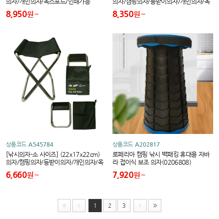
의자/개인의자/옥스포드/인쇄가능
의자/캠핑의자/등받이의자/개인의자/옥
스포드/인쇄가능
8,950
8,350
원
원
상품코드
A545784
상품코드
A202817
[낚시의자-소 사이즈] (22x17x22cm)
로페리아 캠핑 낚시 백패킹 휴대용 자바
의자/캠핑의자/등받이의자/개인의자/옥
라 접이식 보조 의자(0206808)
스포드/인쇄가능
6,660
7,920
원
원
1
2
3