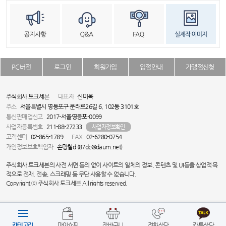
PC버전
로그인
회원가입
입점안내
가맹점신청
주식회사 토크세븐
대표자
신미옥
주소
서울특별시 영등포구 문래로26길 6, 102동 3101호
통신판매업신고
2017-서울영등포-0099
사업자등록번호
211-88-27233
사업자정보확인
고객센터
02-865-1789
FAX
02-6280-0754
개인정보보호책임자
손명철d (87dc@daum.net)
주식회사 토크세븐의 사전 서면 동의 없이 사이트의 일체의 정보, 콘텐츠 및 UI등을 상업적 목
적으로 전재, 전송, 스크래핑 등 무단 사용할 수 없습니다.
Copyright ⓒ 주식회사 토크세븐 All rights reserved.
카테고리
마이쇼핑
장바구니
전화상담
카톡상담