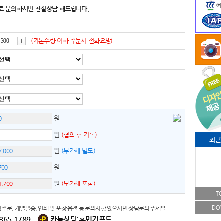
로 문의하시면 친절상담 해드립니다.
(기본수량 이하 주문시 전화요망)
증
가
원
원
(협의 후 기록)
최근
원
(부가세 별도)
원
원
(부가세 포함)
T
DO
주문, 개별발송, 인쇄 및 포장 옵션 등 문의사항 있으시면 상담문의 주세요
-865-1789
카톡상담:휴먼기프트