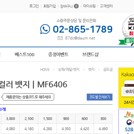
로그인
회원가입
마이쇼핑
고객센터
장바구니
0
소량주문상담 및 문의전화
02-865-1789
87dc@daum.net
P-100616
6
장바구니
7
파스텔 칫솔
8
담요
9
AP-100413
10
AP-100242
1
전
베스트100
증정이벤트
브랜드샵
상패/메달/뱃지
뱃지
금도금
HOME
러 뱃지｜MF6406
제품문의는 상품코드로 해주세요
코드별 전체보기
00개]
3,000
2,100
1,500
900
600
300
4,080
4,180
4,280
4,350
4,420
4,490