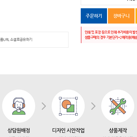
주문하기
장바구니
인쇄 및 포장 등으로 인해 추가비용이 발
샘플구매의 경우 기본단가*2배적용(배송
품URL 소셜로공유하기