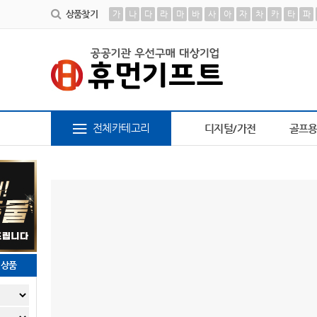
상품찾기
가
나
다
라
마
바
사
아
자
차
카
타
파
6
장바구니
7
파스텔 칫솔
8
담요
9
AP-10
전체카테고리
디지털/가전
골프
천상품