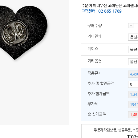
주문이 어려우신 고객님은 고객센터
고객센터 : 02-865-1789
구매수량
감
기타인쇄
케이스
소
기타옵션
적용단가
추가 및 할인금액
추가 합계금액
부가세
총 합계금액
주문제작형상품, 샘플주문, 소량
T:02