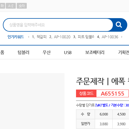
하
A-Z
숫자
0413
인기키워드
10
AP-100242
1
책갈피
2
AP-100209
3
피트 텀블러
4
AP-100364
5
A
용품
텀블러
우산
USB
보조배터리
기획
주문제작｜에폭 컬
A655155
수량별 단가표
[VAT별도 / 기본수량 : 3
수 량
6,000
4,500
일반가
3,880
3,980