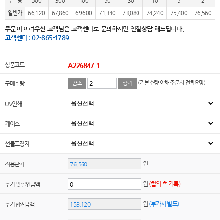
수 량
500
300
100
50
30
10
5
2
일반가
66,120
67,860
69,600
71,340
73,080
74,240
75,400
76,560
주문이 어려우신 고객님은 고객센터로 문의하시면 친절상담 해드립니다.
고객센터 : 02-865-1789
상품코드
A226847-1
(기본수량 이하 주문시 전화요망)
구매수량
감소
증가
UV인쇄
케이스
선물포장지
원
적용단가
원
(협의 후 기록)
추가 및 할인금액
원
(부가세 별도)
추가 합계금액