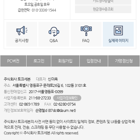
카드영수증출력
토요일,공휴일 휴무
현금영수증조회
급한연락 : 010-3336-1544
PC버전
로그인
회원가입
입점안내
가맹점신청
주식회사 토크세븐
대표자
신미옥
주소
서울특별시 영등포구 문래로26길 6, 102동 3101호
통신판매업신고
2017-서울영등포-0099
사업자등록번호
211-88-27233
사업자정보확인
고객센터
02-865-1789
FAX
02-6280-0754
개인정보보호책임자
손명철d (87dc@daum.net)
주식회사 토크세븐의 사전 서면 동의 없이 사이트의 일체의 정보, 콘텐츠 및 UI등을 상업적 목
적으로 전재, 전송, 스크래핑 등 무단 사용할 수 없습니다.
Copyright ⓒ 주식회사 토크세븐 All rights reserved.