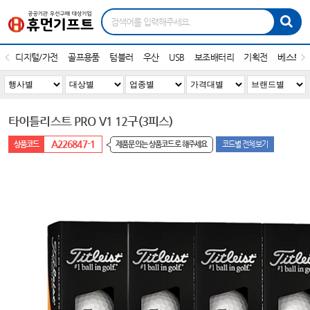
디지털/가전
골프용품
텀블러
우산
USB
보조배터리
기획전
베스트1
타이틀리스트 PRO V1 12구(3피스)
A226847-1
제품문의는 상품코드로 해주세요
코드별 전체보기