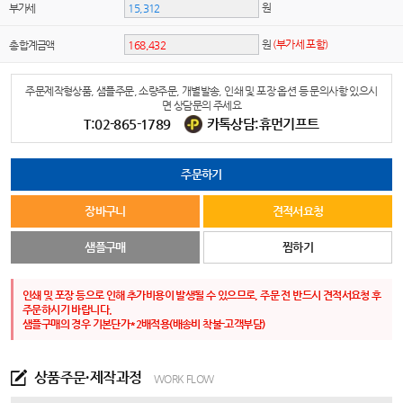
원
부가세
원
(부가세 포함)
총 합계금액
주문제작형상품, 샘플주문, 소량주문, 개별발송, 인쇄 및 포장 옵션 등 문의사항 있으시
면 상담문의 주세요
T:02-865-1789
카톡상담:휴먼기프트
주문하기
장바구니
견적서요청
샘플구매
찜하기
인쇄 및 포장 등으로 인해 추가비용이 발생될 수 있으므로, 주문 전 반드시 견적서요청 후
주문하시기 바랍니다.
샘플구매의 경우 기본단가*2배적용(배송비 착불-고객부담)
상품주문·제작과정
WORK FLOW