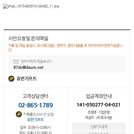
시안요청및 문의메일
카톡 및 메일 발송시, 회사명(성함), 연락처, 문의내용을 꼭 적어주셔야 연락가능합니
다.
관리자에게 메일보내기
87dc@daum.net
휴먼기프트
고객상담센터
입금계좌안내
02-865-1789
141-050277-04-021
은행명 : 기업은행
카톡플친 24시간 상담
예금주 : (주)토크세븐
휴먼기프트
신용카드결제
업무 : 오전9시~오후6시
점심 : 오후12시~오후1시