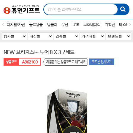
디지털/가전
골프용품
텀블러
우산
USB
보조배터리
기획전
베스트1
NEW 브리지스톤 투어 B X 3구세트
A962100
제품문의는 상품코드로 해주세요
코드별 전체보기