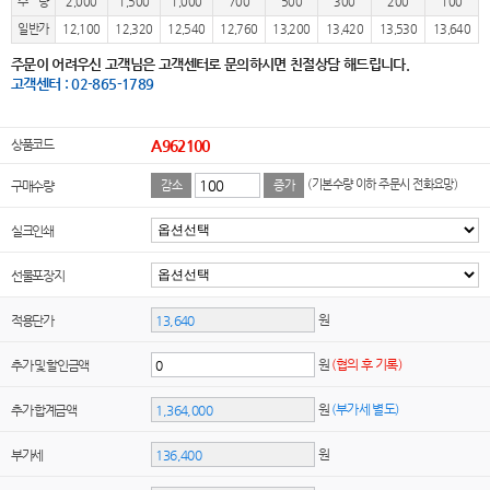
수 량
2,000
1,500
1,000
700
500
300
200
100
일반가
12,100
12,320
12,540
12,760
13,200
13,420
13,530
13,640
주문이 어려우신 고객님은 고객센터로 문의하시면 친절상담 해드립니다.
고객센터 : 02-865-1789
상품코드
A962100
(기본수량 이하 주문시 전화요망)
구매수량
감소
증가
실크인쇄
선물포장지
원
적용단가
원
(협의 후 기록)
추가 및 할인금액
원
(부가세 별도)
추가 합계금액
원
부가세