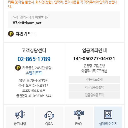
카톡 및 메일 발송시, 회사명(성함), 연락처, 문의내용을 꼭 적어주셔야 연락가능합니
다.
관리자에게 메일보내기
87dc@daum.net
휴먼기프트
고객상담센터
입금계좌안내
02-865-1789
141-050277-04-021
은행명 : 기업은행
카톡플친 24시간 상담
예금주 : (주)토크세븐
휴먼기프트
신용카드결제
업무 : 오전9시~오후6시
점심 : 오후12시~오후1시
카드영수증출력
토요일,공휴일 휴무
현금영수증조회
급한연락 : 010-3336-1544