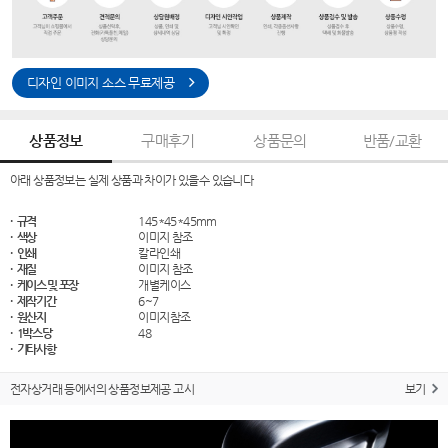
디자인 이미지 소스 무료제공
상품정보
구매후기
상품문의
반품/교환
아래 상품정보는 실제 상품과 차이가 있을수 있습니다
· 규격
145*45*45mm
· 색상
이미지 참조
· 인쇄
칼라인쇄
· 재질
이미지 참조
· 케이스 및 포장
개별케이스
· 제작기간
6~7
· 원산지
이미지참조
· 1박스당
48
· 기타사항
전자상거래 등에서의 상품정보제공 고시
보기