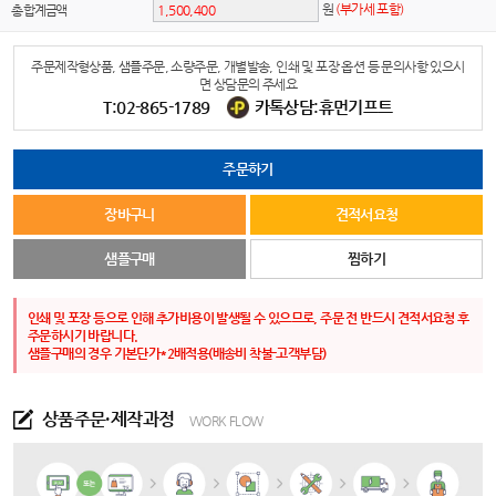
원
(부가세 포함)
총 합계금액
주문제작형상품, 샘플주문, 소량주문, 개별발송, 인쇄 및 포장 옵션 등 문의사항 있으시
면 상담문의 주세요
T:02-865-1789
카톡상담:휴먼기프트
주문하기
장바구니
견적서요청
샘플구매
찜하기
인쇄 및 포장 등으로 인해 추가비용이 발생될 수 있으므로, 주문 전 반드시 견적서요청 후
주문하시기 바랍니다.
샘플구매의 경우 기본단가*2배적용(배송비 착불-고객부담)
상품주문·제작과정
WORK FLOW