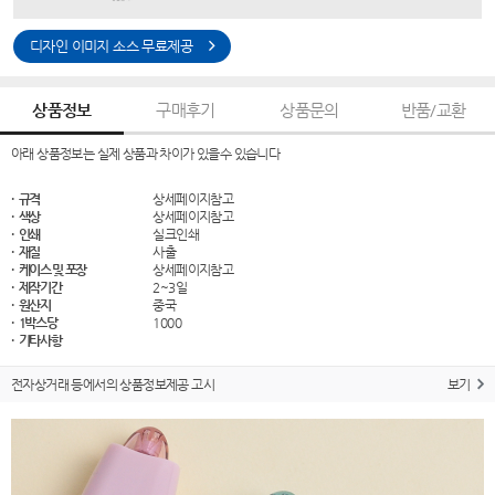
디자인 이미지 소스 무료제공
상품정보
구매후기
상품문의
반품/교환
아래 상품정보는 실제 상품과 차이가 있을수 있습니다
· 규격
상세페이지참고
· 색상
상세페이지참고
· 인쇄
실크인쇄
· 재질
사출
· 케이스 및 포장
상세페이지참고
· 제작기간
2~3일
· 원산지
중국
· 1박스당
1000
· 기타사항
전자상거래 등에서의 상품정보제공 고시
보기