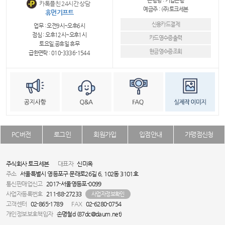
은행명 : 기업은행
카톡플친 24시간 상담
예금주 : (주)토크세븐
휴먼기프트
신용카드결제
업무 : 오전9시~오후6시
점심 : 오후12시~오후1시
카드영수증출력
토요일,공휴일 휴무
현금영수증조회
급한연락 : 010-3336-1544
PC버전
로그인
회원가입
입점안내
가맹점신청
주식회사 토크세븐
대표자
신미옥
주소
서울특별시 영등포구 문래로26길 6, 102동 3101호
통신판매업신고
2017-서울영등포-0099
사업자등록번호
211-88-27233
사업자정보확인
고객센터
02-865-1789
FAX
02-6280-0754
개인정보보호책임자
손명철d (87dc@daum.net)