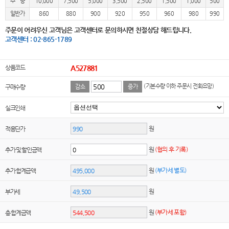
수 량
10,000
7,500
5,000
3,500
2,500
1,500
1,000
500
일반가
860
880
900
920
950
960
980
990
주문이 어려우신 고객님은 고객센터로 문의하시면 친절상담 해드립니다.
고객센터 : 02-865-1789
상품코드
A527881
(기본수량 이하 주문시 전화요망)
구매수량
감소
증가
실크인쇄
원
적용단가
원
(협의 후 기록)
추가 및 할인금액
원
(부가세 별도)
추가 합계금액
원
부가세
원
(부가세 포함)
총 합계금액