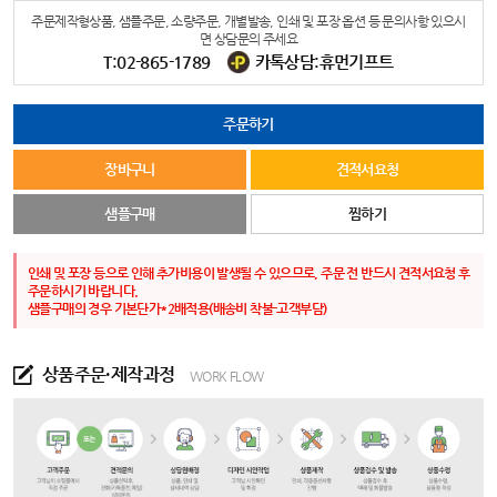
주문제작형상품, 샘플주문, 소량주문, 개별발송, 인쇄 및 포장 옵션 등 문의사항 있으시
면 상담문의 주세요
T:02-865-1789
카톡상담:휴먼기프트
주문하기
장바구니
견적서요청
샘플구매
찜하기
인쇄 및 포장 등으로 인해 추가비용이 발생될 수 있으므로, 주문 전 반드시 견적서요청 후
주문하시기 바랍니다.
샘플구매의 경우 기본단가*2배적용(배송비 착불-고객부담)
상품주문·제작과정
WORK FLOW