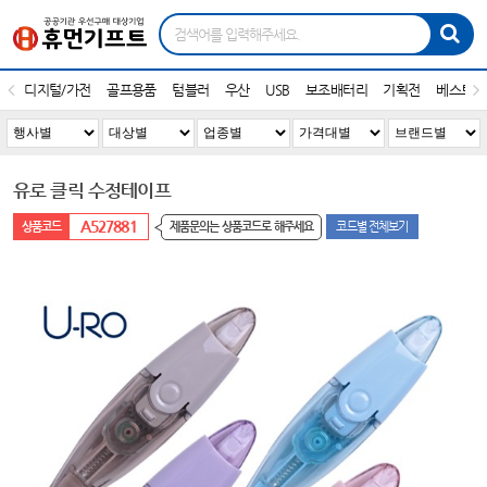
디지털/가전
골프용품
텀블러
우산
USB
보조배터리
기획전
베스트1
유로 클릭 수정테이프
A527881
제품문의는 상품코드로 해주세요
코드별 전체보기