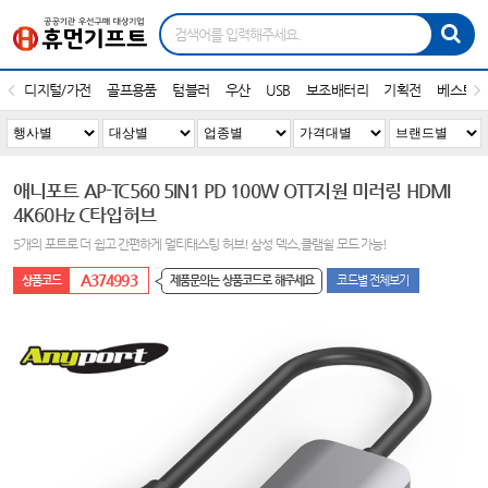
디지털/가전
골프용품
텀블러
우산
USB
보조배터리
기획전
베스트1
애니포트 AP-TC560 5IN1 PD 100W OTT지원 미러링 HDMI
4K60Hz C타입허브
5개의 포트로 더 쉽고 간편하게 멀티태스팅 허브! 삼성 덱스,클램쉴 모드 가능!
A374993
제품문의는 상품코드로 해주세요
코드별 전체보기