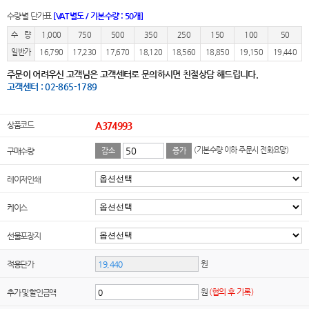
수량별 단가표
[VAT별도 / 기본수량 : 50개]
수 량
1,000
750
500
350
250
150
100
50
일반가
16,790
17,230
17,670
18,120
18,560
18,850
19,150
19,440
주문이 어려우신 고객님은 고객센터로 문의하시면 친절상담 해드립니다.
고객센터 : 02-865-1789
상품코드
A374993
(기본수량 이하 주문시 전화요망)
구매수량
감소
증가
레이저인쇄
케이스
선물포장지
원
적용단가
원
(협의 후 기록)
추가 및 할인금액