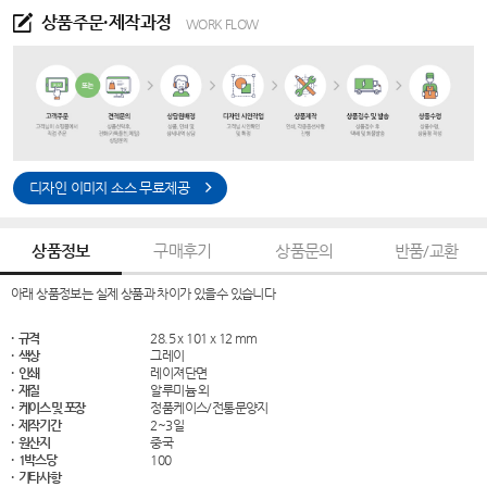
상품주문·제작과정
WORK FLOW
디자인 이미지 소스 무료제공
상품정보
구매후기
상품문의
반품/교환
아래 상품정보는 실제 상품과 차이가 있을수 있습니다
· 규격
28.5 x 101 x 12 mm
· 색상
그레이
· 인쇄
레이져단면
· 재질
알루미늄 외
· 케이스 및 포장
정품케이스/전통문양지
· 제작기간
2~3일
· 원산지
중국
· 1박스당
100
· 기타사항