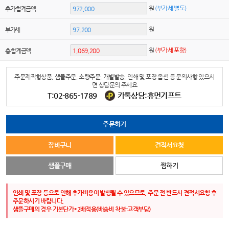
원
(부가세 별도)
추가 합계금액
원
부가세
원
(부가세 포함)
총 합계금액
주문제작형상품, 샘플주문, 소량주문, 개별발송, 인쇄 및 포장 옵션 등 문의사항 있으시
면 상담문의 주세요
T:02-865-1789
카톡상담:휴먼기프트
주문하기
장바구니
견적서요청
샘플구매
찜하기
인쇄 및 포장 등으로 인해 추가비용이 발생될 수 있으므로, 주문 전 반드시 견적서요청 후
주문하시기 바랍니다.
샘플구매의 경우 기본단가*2배적용(배송비 착불-고객부담)