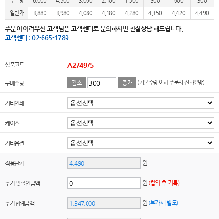
수 량
6,000
4,500
3,000
2,100
1,500
900
600
300
일반가
3,880
3,980
4,080
4,180
4,280
4,350
4,420
4,490
주문이 어려우신 고객님은 고객센터로 문의하시면 친절상담 해드립니다.
고객센터 : 02-865-1789
상품코드
A274975
(기본수량 이하 주문시 전화요망)
구매수량
감소
증가
기타인쇄
케이스
기타옵션
원
적용단가
원
(협의 후 기록)
추가 및 할인금액
원
(부가세 별도)
추가 합계금액