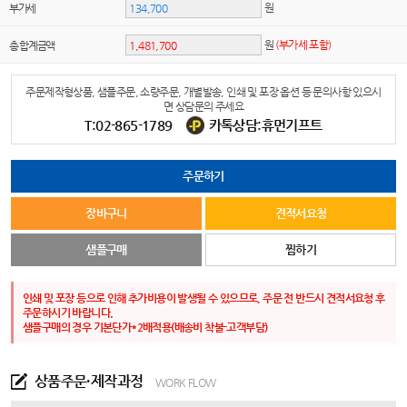
원
부가세
원
(부가세 포함)
총 합계금액
주문제작형상품, 샘플주문, 소량주문, 개별발송, 인쇄 및 포장 옵션 등 문의사항 있으시
면 상담문의 주세요
T:02-865-1789
카톡상담:휴먼기프트
주문하기
장바구니
견적서요청
샘플구매
찜하기
인쇄 및 포장 등으로 인해 추가비용이 발생될 수 있으므로, 주문 전 반드시 견적서요청 후
주문하시기 바랍니다.
샘플구매의 경우 기본단가*2배적용(배송비 착불-고객부담)
상품주문·제작과정
WORK FLOW