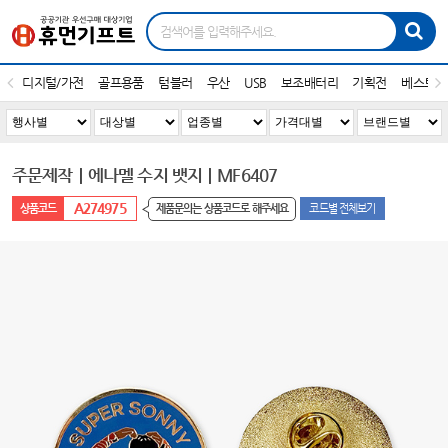
디지털/가전
골프용품
텀블러
우산
USB
보조배터리
기획전
베스트1
주문제작｜에나멜 수지 뱃지｜MF6407
A274975
제품문의는 상품코드로 해주세요
코드별 전체보기