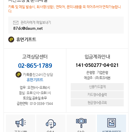
카톡 및 메일 발송시, 회사명(성함), 연락처, 문의내용을 꼭 적어주셔야 연락가능합니
다.
관리자에게 메일보내기
87dc@daum.net
휴먼기프트
고객상담센터
입금계좌안내
02-865-1789
141-050277-04-021
은행명 : 기업은행
카톡플친 24시간 상담
예금주 : (주)토크세븐
휴먼기프트
신용카드결제
업무 : 오전9시~오후6시
점심 : 오후12시~오후1시
카드영수증출력
토요일,공휴일 휴무
현금영수증조회
급한연락 : 010-3336-1544