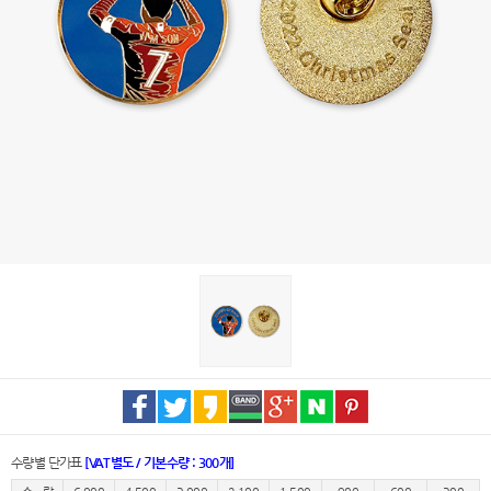
수량별 단가표
[VAT별도 / 기본수량 : 300개]