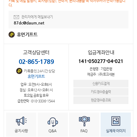
카톡 및 메일 발송시, 회사명(성함), 연락처, 문의내용을 꼭 적어주셔야 연락가능합니
다.
관리자에게 메일보내기
87dc@daum.net
휴먼기프트
고객상담센터
입금계좌안내
02-865-1789
141-050277-04-021
은행명 : 기업은행
카톡플친 24시간 상담
예금주 : (주)토크세븐
휴먼기프트
신용카드결제
업무 : 오전9시~오후6시
점심 : 오후12시~오후1시
카드영수증출력
토요일,공휴일 휴무
현금영수증조회
급한연락 : 010-3336-1544