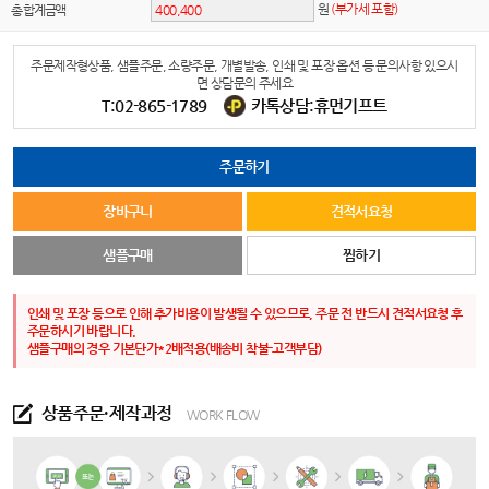
원
(부가세 포함)
총 합계금액
주문제작형상품, 샘플주문, 소량주문, 개별발송, 인쇄 및 포장 옵션 등 문의사항 있으시
면 상담문의 주세요
T:02-865-1789
카톡상담:휴먼기프트
주문하기
장바구니
견적서요청
샘플구매
찜하기
인쇄 및 포장 등으로 인해 추가비용이 발생될 수 있으므로, 주문 전 반드시 견적서요청 후
주문하시기 바랍니다.
샘플구매의 경우 기본단가*2배적용(배송비 착불-고객부담)
상품주문·제작과정
WORK FLOW