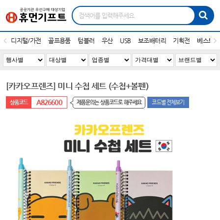
디지털/가전
골프용품
텀블러
우산
USB
보조배터리
기획전
베스트1
[카카오프렌즈] 미니 수첩 세트 (수첩+볼펜)
A826600
제품문의는 상품코드로 해주세요
코드별 전체보기