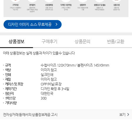
디자인 이미지 소스 무료제공
상품정보
구매후기
상품문의
반품/교환
아래 상품정보는 실제 상품과 차이가 있을수 있습니다
· 규격
수첩사이즈 120X70mm / 볼펜사이즈 145X9mm
· 색상
이미지 참고
· 인쇄
실크인쇄
· 재질
이미지 참고
· 케이스 및 포장
OPP(비닐)포장
· 제작기간
디자인 확정 후 3-4일
· 원산지
대한민국
· 1박스당
300
· 기타사항
전자상거래 등에서의 상품정보제공 고시
보기