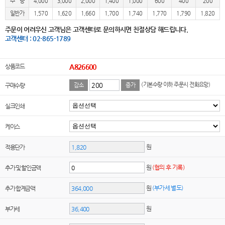
수 량
4,000
3,000
2,000
1,400
1,000
600
400
200
일반가
1,570
1,620
1,660
1,700
1,740
1,770
1,790
1,820
주문이 어려우신 고객님은 고객센터로 문의하시면 친절상담 해드립니다.
고객센터 : 02-865-1789
상품코드
A826600
(기본수량 이하 주문시 전화요망)
구매수량
감소
증가
실크인쇄
케이스
원
적용단가
원
(협의 후 기록)
추가 및 할인금액
원
(부가세 별도)
추가 합계금액
원
부가세