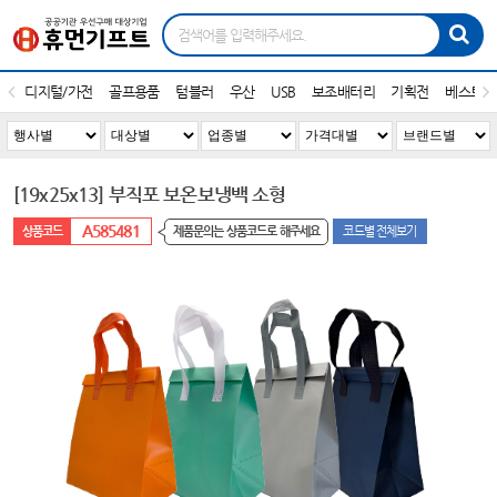
디지털/가전
골프용품
텀블러
우산
USB
보조배터리
기획전
베스트1
[19x25x13] 부직포 보온보냉백 소형
A585481
제품문의는 상품코드로 해주세요
코드별 전체보기