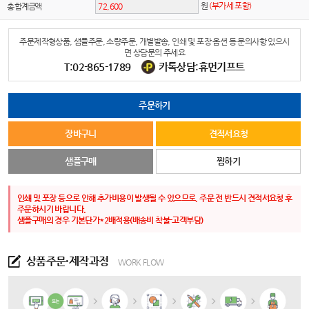
원
(부가세 포함)
총 합계금액
주문제작형상품, 샘플주문, 소량주문, 개별발송, 인쇄 및 포장 옵션 등 문의사항 있으시
면 상담문의 주세요
T:02-865-1789
카톡상담:휴먼기프트
주문하기
장바구니
견적서요청
샘플구매
찜하기
인쇄 및 포장 등으로 인해 추가비용이 발생될 수 있으므로, 주문 전 반드시 견적서요청 후
주문하시기 바랍니다.
샘플구매의 경우 기본단가*2배적용(배송비 착불-고객부담)
상품주문·제작과정
WORK FLOW