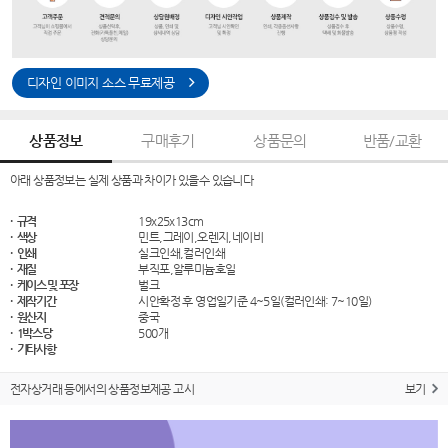
디자인 이미지 소스 무료제공
상품정보
구매후기
상품문의
반품/교환
아래 상품정보는 실제 상품과 차이가 있을수 있습니다
· 규격
19x25x13cm
· 색상
민트,그레이,오렌지,네이비
· 인쇄
실크인쇄,컬러인쇄
· 재질
부직포,알루미늄호일
· 케이스 및 포장
벌크
· 제작기간
시안확정 후 영업일기준 4~5일(컬러인쇄: 7~10일)
· 원산지
중국
· 1박스당
500개
· 기타사항
전자상거래 등에서의 상품정보제공 고시
보기