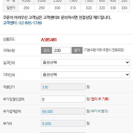
수 량
4,000
3,000
2,000
1,400
1,000
600
400
200
일반가
290
290
300
310
320
320
330
330
주문이 어려우신 고객님은 고객센터로 문의하시면 친절상담 해드립니다.
고객센터 : 02-865-1789
상품코드
A585481
(기본수량 이하 주문시 전화요망)
구매수량
감소
증가
실크인쇄
기타인쇄
원
적용단가
원
(협의 후 기록)
추가 및 할인금액
원
(부가세 별도)
추가 합계금액
원
부가세