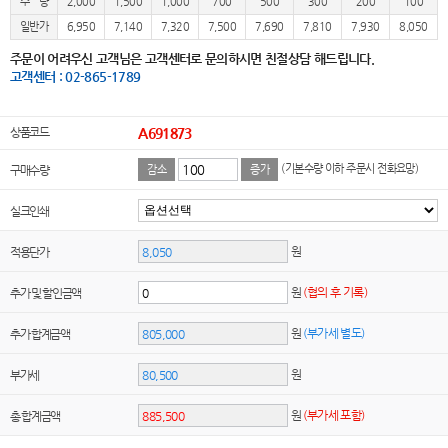
수 량
2,000
1,500
1,000
700
500
300
200
100
일반가
6,950
7,140
7,320
7,500
7,690
7,810
7,930
8,050
주문이 어려우신 고객님은 고객센터로 문의하시면 친절상담 해드립니다.
고객센터 : 02-865-1789
상품코드
A691873
(기본수량 이하 주문시 전화요망)
구매수량
감소
증가
실크인쇄
원
적용단가
원
(협의 후 기록)
추가 및 할인금액
원
(부가세 별도)
추가 합계금액
원
부가세
원
(부가세 포함)
총 합계금액