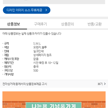
디자인 이미지 소스 무료제공
상품정보
구매후기
상품문의
반품/교환
아래 상품정보는 실제 상품과 차이가 있을수 있습니다
· 규격
S,M,L
· 색상
오렌지,블루
· 인쇄
실크인쇄
· 재질
상세페이지 참조
· 케이스 및 포장
없음
· 제작기간
시안 확정 후 10~12일
· 원산지
중국
· 1박스당
500
· 기타사항
전자상거래 등에서의 상품정보제공 고시
보기