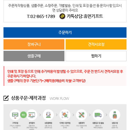
주문제작형상품, 샘플주문, 소량주문, 개별발송, 인쇄 및 포장 옵션 등 문의사항 있으시
면 상담문의 주세요
T:02-865-1789
카톡상담:휴먼기프트
주문하기
장바구니
견적서요청
샘플구매
찜하기
인쇄 및 포장 등으로 인해 추가비용이 발생될 수 있으므로, 주문 전 반드시 견적서요청 후
주문하시기 바랍니다.
샘플구매의 경우 기본단가*2배적용(배송비 착불-고객부담)
상품주문·제작과정
WORK FLOW