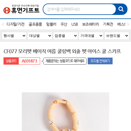
디지털/가전
골프용품
텀블러
우산
USB
보조배터리
기획전
베스트1
CF077 모리펫 베이직 여름 쿨링백 외출 펫 아이스 쿨 스카프
A691873
제품문의는 상품코드로 해주세요
코드별 전체보기